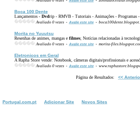
Avaliado 0 vezes -
- zonnadocelular.blogsp
Avalie este site
Boca 100 Dente
Lançamentos -
Dvd
rip - RMVB - Tutoriais - Animações - Programas -
Avaliado 0 vezes -
- boca100dente.blogspot
Avalie este site
Morita no Yuuutsu
Resenhas de animes, mangas e
filmes
; Notícias relacionadas à tecnolog
Avaliado 0 vezes -
- morita-files.blogspot.c
Avalie este site
Eletronicos em Geral
A Rapha Store vende: Notebook, câmeras digitais/profissionais e aces
Avaliado 0 vezes -
- www.raphastore.blogsp
Avalie este site
<< Anterio
Página de Resultados:
Portugal.com.pt
Adicionar Site
Novos Sites