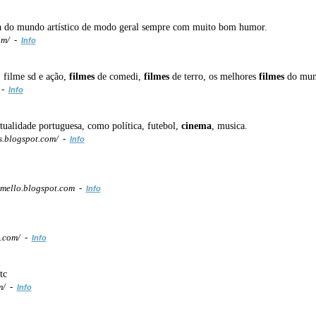
ama do mundo artístico de modo geral sempre com muito bom humor.
om/ -
Info
, filme sd e ação,
filmes
de comedi,
filmes
de terro, os melhores
filmes
do mu
 -
Info
tualidade portuguesa, como política, futebol,
cinema
, musica.
.blogspot.com/ -
Info
mello.blogspot.com -
Info
t.com/ -
Info
tc
m/ -
Info