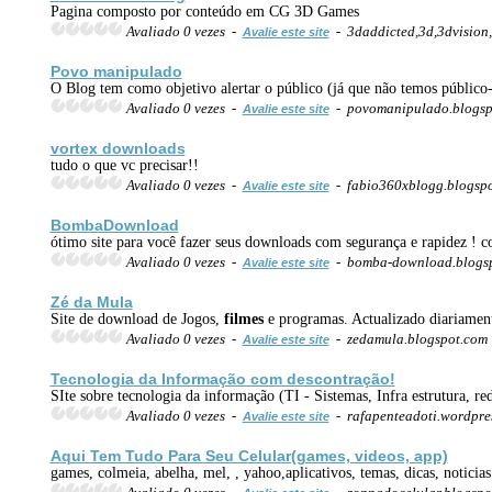
Pagina composto por conteúdo em CG 3D Games
Avaliado 0 vezes -
- 3daddicted,3d,3dvision,
Avalie este site
Povo manipulado
O Blog tem como objetivo alertar o público (já que não temos público
Avaliado 0 vezes -
- povomanipulado.blogsp
Avalie este site
vortex downloads
tudo o que vc precisar!!
Avaliado 0 vezes -
- fabio360xblogg.blogsp
Avalie este site
BombaDownload
ótimo site para você fazer seus downloads com segurança e rapidez 
Avaliado 0 vezes -
- bomba-download.blogs
Avalie este site
Zé da Mula
Site de download de Jogos,
filmes
e programas. Actualizado diariame
Avaliado 0 vezes -
- zedamula.blogspot.com
Avalie este site
Tecnologia da Informação com descontração!
SIte sobre tecnologia da informação (TI - Sistemas, Infra estrutura, rede
Avaliado 0 vezes -
- rafapenteadoti.wordpre
Avalie este site
Aqui Tem Tudo Para Seu Celular(games, videos, app)
games, colmeia, abelha, mel, , yahoo,aplicativos, temas, dicas, noticia