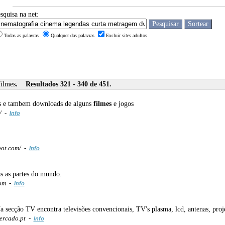
squisa na net:
Todas as palavras
Qualquer das palavras
Excluir sites adultos
filmes
. Resultados 321 - 340 de 451.
des e tambem downloads de alguns
filmes
e jogos
m/ -
Info
pot.com/ -
Info
as as partes do mundo.
com -
Info
a secção TV encontra televisões convencionais, TV's plasma, lcd, antenas, pro
ercado.pt -
Info