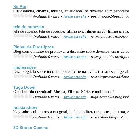
No Ato
Curiosidades,
cinema
, música, atualidades, tv, diversão e um panor
Avaliado 0 vezes -
- portalnoato.blogspot.c
Avalie este site
tela de sucesso
tela de sucesso, tela de sucessos,
filmes
avi,
filmes
rmvb,
filmes
gratis
Avaliado 0 vezes -
- www.teladesucesso.net/
Avalie este site
Pinhal de Eucaliptos
Blog com o intuito de promover a discussão sobre diversos temas da ac
Avaliado 0 vezes -
- www.pinhaldeeucaliptos
Avalie este site
Impressões
Esse blog fala sobre tudo um pouco;
cinema
, tv, teatro, artes em geral
Avaliado 0 vezes -
- www.impressoesadriana
Avalie este site
Tuga Down
O melhor do download! Música,
Filmes
, Séries e muito mais!
Avaliado 0 vezes -
- tuga-bestdown.blogspo
Avalie este site
russia show
blog sobre cultura russa em geral, incluindo literatura, artes,
cinema
, e
Avaliado 0 vezes -
- russiashow.blogspot.co
Avalie este site
3D Stereo Gaming