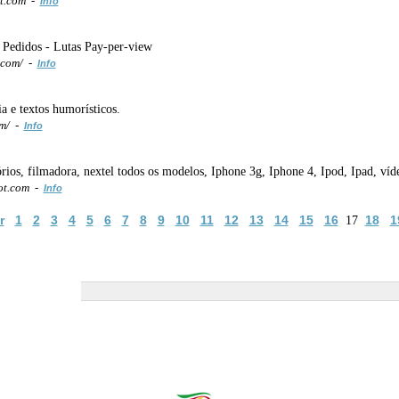
ot.com -
Info
 Pedidos - Lutas Pay-per-view
.com/ -
Info
ia e textos humorísticos.
om/ -
Info
sórios, filmadora, nextel todos os modelos, Iphone 3g, Iphone 4, Ipod, Ipad,
ot.com -
Info
r
1
2
3
4
5
6
7
8
9
10
11
12
13
14
15
16
18
1
17