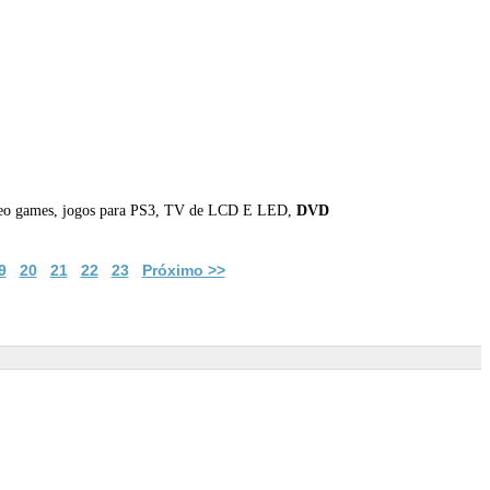
 vídeo games, jogos para PS3, TV de LCD E LED,
DVD
9
20
21
22
23
Próximo >>