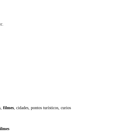
tc.
s,
filmes
, cidades, pontos turísticos, curios
filmes