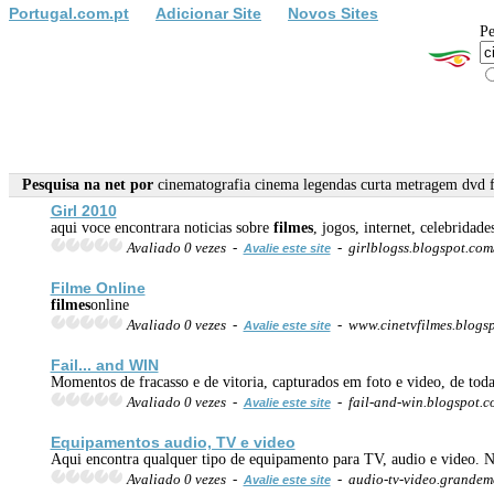
Portugal.com.pt
Adicionar Site
Novos Sites
Pe
Pesquisa na net por
cinematografia cinema legendas curta metragem dvd 
Girl 2010
aqui voce encontrara noticias sobre
filmes
, jogos, internet, celebrida
Avaliado 0 vezes -
- girlblogss.blogspot.co
Avalie este site
Filme Online
filmes
online
Avaliado 0 vezes -
- www.cinetvfilmes.blogs
Avalie este site
Fail... and WIN
Momentos de fracasso e de vitoria, capturados em foto e video, de tod
Avaliado 0 vezes -
- fail-and-win.blogspot.
Avalie este site
Equipamentos audio, TV e video
Aqui encontra qualquer tipo de equipamento para TV, audio e video. N
Avaliado 0 vezes -
- audio-tv-video.grandem
Avalie este site