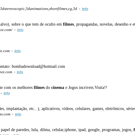
3dstereoscopic,3danimations,shortfilmes,cg,3d -
Info
-alvo), sobre o que tem de oculto em
filmes
, propagandas, novelas, desenho e e
ot.com/ -
Info
ot.com -
Info
! contato: bombadownload@hotmail.com
pot.com -
Info
nte com os melhores
filmes
do
cinema
e Jogos incriveis.Visita!!
 -
Info
s, implantação, etc...), aplicativos, vídeos, celulares, games, eletrônicos, série
ss.com -
Info
s papel de paredes, lula, dilma, celular,iphone, ipad, google, programas, jogos,