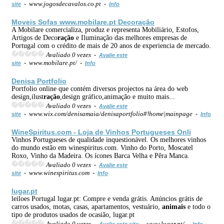
- www.jogosdecavalos.co.pt -
site
Info
Moveis Sofas www.mobilare.pt Deco
ração
A Mobilare comercializa, produz e representa Mobiliário, Estofos,
Artigos de Deco
ração
e Iluminação das melhores empresas de
Portugal com o crédito de mais de 20 anos de experiencia de mercado.
Avaliado 0 vezes -
Avalie este
- www.mobilare.pt/ -
site
Info
Denisa Portfolio
Portfolio online que contém diversos projectos na área do web
design,ilust
ração
,design gráfico,animação e muito mais...
Avaliado 0 vezes -
Avalie este
- www.wix.com/denisamaia/denisaportfolio#!home|mainpage -
site
Info
WineSpiritus.com -
Loja
de Vinhos Portugueses Onli
Vinhos Portugueses de qualidade inquestionável. Os melhores vinhos
do mundo estão em winespiritus.com. Vinho do Porto, Moscatel
Roxo, Vinho da Madeira. Os ícones Barca Velha e Pêra Manca.
Avaliado 0 vezes -
Avalie este
- www.winespiritus.com -
site
Info
lugar.pt
leiloes Portugal lugar.pt: Compre e venda grátis. Anúncios grátis de
carros usados, motas, casas, apartamentos, vestuário,
animais
e todo o
tipo de produtos usados de ocasião, lugar.pt
Avaliado 0 vezes -
- www.lugar.pt/ -
Avalie este site
Info