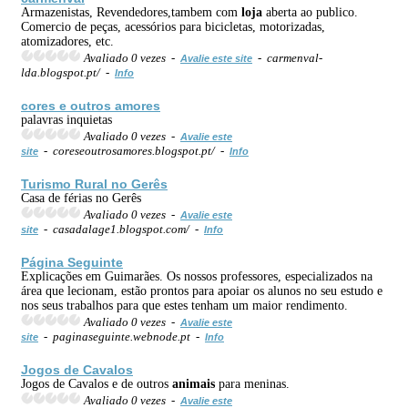
Armazenistas, Revendedores,tambem com
loja
aberta ao publico.
Comercio de peças, acessórios para bicicletas, motorizadas,
atomizadores, etc.
Avaliado 0 vezes -
- carmenval-
Avalie este site
lda.blogspot.pt/ -
Info
cores e outros amores
palavras inquietas
Avaliado 0 vezes -
Avalie este
- coreseoutrosamores.blogspot.pt/ -
site
Info
Turismo Rural no Gerês
Casa de férias no Gerês
Avaliado 0 vezes -
Avalie este
- casadalage1.blogspot.com/ -
site
Info
Página Seguinte
Explicações em Guimarães. Os nossos professores, especializados na
área que lecionam, estão prontos para apoiar os alunos no seu estudo e
nos seus trabalhos para que estes tenham um maior rendimento.
Avaliado 0 vezes -
Avalie este
- paginaseguinte.webnode.pt -
site
Info
Jogos de Cavalos
Jogos de Cavalos e de outros
animais
para meninas.
Avaliado 0 vezes -
Avalie este