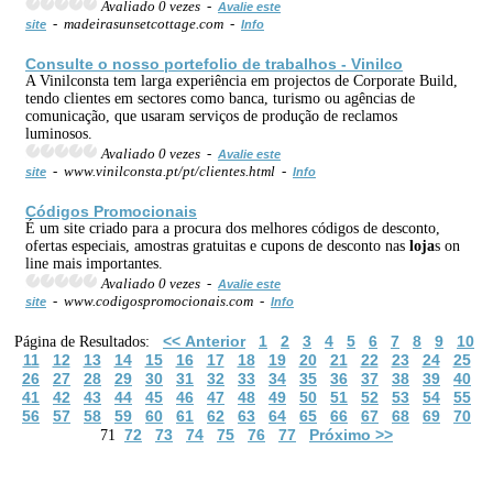
Avaliado 0 vezes -
Avalie este
- madeirasunsetcottage.com -
site
Info
Consulte o nosso portefolio de trabalhos - Vinilco
A Vinilconsta tem larga experiência em projectos de Corporate Build,
tendo clientes em sectores como banca, turismo ou agências de
comunicação, que usaram serviços de produção de reclamos
luminosos.
Avaliado 0 vezes -
Avalie este
- www.vinilconsta.pt/pt/clientes.html -
site
Info
Códigos Promocionais
É um site criado para a procura dos melhores códigos de desconto,
ofertas especiais, amostras gratuitas e cupons de desconto nas
loja
s on
line mais importantes.
Avaliado 0 vezes -
Avalie este
- www.codigospromocionais.com -
site
Info
<< Anterior
1
2
3
4
5
6
7
8
9
10
Página de Resultados:
11
12
13
14
15
16
17
18
19
20
21
22
23
24
25
26
27
28
29
30
31
32
33
34
35
36
37
38
39
40
41
42
43
44
45
46
47
48
49
50
51
52
53
54
55
56
57
58
59
60
61
62
63
64
65
66
67
68
69
70
72
73
74
75
76
77
Próximo >>
71