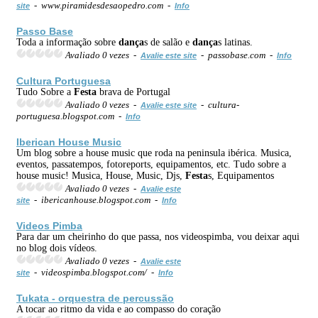
- www.piramidesdesaopedro.com -
site
Info
Passo Base
Toda a informação sobre
dança
s de salão e
dança
s latinas.
Avaliado 0 vezes -
- passobase.com -
Avalie este site
Info
Cultura Portuguesa
Tudo Sobre a
Festa
brava de Portugal
Avaliado 0 vezes -
- cultura-
Avalie este site
portuguesa.blogspot.com -
Info
Iberican House Music
Um blog sobre a house music que roda na peninsula ibérica. Musica,
eventos, passatempos, fotoreports, equipamentos, etc. Tudo sobre a
house music! Musica, House, Music, Djs,
Festa
s, Equipamentos
Avaliado 0 vezes -
Avalie este
- ibericanhouse.blogspot.com -
site
Info
Videos Pimba
Para dar um cheirinho do que passa, nos videospimba, vou deixar aqui
no blog dois vídeos.
Avaliado 0 vezes -
Avalie este
- videospimba.blogspot.com/ -
site
Info
Tukata - orquestra de percussão
A tocar ao ritmo da vida e ao compasso do coração