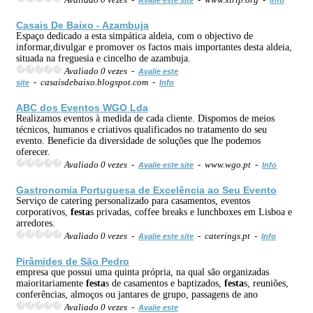
Casais De Baixo - Azambuja
Espaço dedicado a esta simpática aldeia, com o objectivo de
informar,divulgar e promover os factos mais importantes desta aldeia,
situada na freguesia e cincelho de azambuja.
Avaliado 0 vezes -
Avalie este
- casaisdebaixo.blogspot.com -
site
Info
ABC dos Eventos WGO Lda
Realizamos eventos à medida de cada cliente. Dispomos de meios
técnicos, humanos e criativos qualificados no tratamento do seu
evento. Beneficie da diversidade de soluções que lhe podemos
oferecer.
Avaliado 0 vezes -
- www.wgo.pt -
Avalie este site
Info
Gastronomia Portuguesa de Excelência ao Seu Evento
Serviço de catering personalizado para casamentos, eventos
corporativos,
festa
s privadas, coffee breaks e lunchboxes em Lisboa e
arredores.
Avaliado 0 vezes -
- caterings.pt -
Avalie este site
Info
Pirâmides de São Pedro
empresa que possui uma quinta própria, na qual são organizadas
maioritariamente
festa
s de casamentos e baptizados,
festa
s, reuniões,
conferências, almoços ou jantares de grupo, passagens de ano
Avaliado 0 vezes -
Avalie este