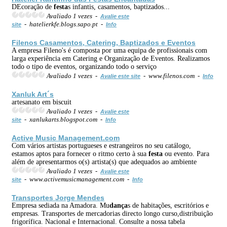
DEcoração de
festa
s infantis, casamentos, baptizados...
Avaliado 1 vezes -
Avalie este
- hatelierkfe.blogs.sapo.pt -
site
Info
Filenos Casamentos, Catering, Baptizados e Eventos
A empresa Fileno's é composta por uma equipa de profissionais com
larga experiência em Catering e Organização de Eventos. Realizamos
todo o tipo de eventos, organizando todo o serviço
Avaliado 1 vezes -
- www.filenos.com -
Avalie este site
Info
Xanluk Art´s
artesanato em biscuit
Avaliado 1 vezes -
Avalie este
- xanlukarts.blogspot.com -
site
Info
Active Music Management.com
Com vários artistas portugueses e estrangeiros no seu catálogo,
estamos aptos para fornecer o ritmo certo à sua
festa
ou evento. Para
além de apresentarmos o(s) artista(s) que adequados ao ambiente
Avaliado 1 vezes -
Avalie este
- www.activemusicmanagement.com -
site
Info
Transportes Jorge Mendes
Empresa sediada na Amadora. Mu
dança
s de habitações, escritórios e
empresas. Transportes de mercadorias directo longo curso,distribuição
frigorífica. Nacional e Internacional. Consulte a nossa tabela