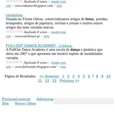
Avaliado 0 vezes -
Avalie este
- www.tukatas.blogspot.com -
site
Info
tatebitate
Situada no Fórum Oeiras, comercializamos artigos de
festa
s, prendas,
brinquedos, artigos de papelaria, revistas e jornais e muitos outros
artigos das mais variadas marcas.
Avaliado 0 vezes -
Avalie este
- www.tatebitate.pt -
site
Info
FULLOUT DANCE ACADEMY - Lisboa.
A FullOut Dance Academy é uma escola de
dança
e ginástica que
abriu em 2007 e que apresenta um horário repleto de modalidades
variadas.
Avaliado 0 vezes -
Avalie este
- www.fulloutda.blogspot.com/ -
site
Info
<< Anterior
1
2
3
4
5
6
8
9
10
Página de Resultados:
7
11
12
13
Próximo >>
Portugal.com.pt
Adicionar
Site
Novos Sites