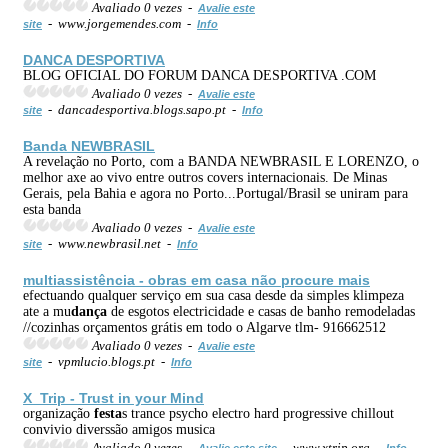
Avaliado 0 vezes -
Avalie este
- www.jorgemendes.com -
site
Info
DANCA DESPORTIVA
BLOG OFICIAL DO FORUM DANCA DESPORTIVA .COM
Avaliado 0 vezes -
Avalie este
- dancadesportiva.blogs.sapo.pt -
site
Info
Banda NEWBRASIL
A revelação no Porto, com a BANDA NEWBRASIL E LORENZO, o
melhor axe ao vivo entre outros covers internacionais. De Minas
Gerais, pela Bahia e agora no Porto...Portugal/Brasil se uniram para
esta banda
Avaliado 0 vezes -
Avalie este
- www.newbrasil.net -
site
Info
multiassistência - obras em casa não procure mais
efectuando qualquer serviço em sua casa desde da simples klimpeza
ate a mu
dança
de esgotos electricidade e casas de banho remodeladas
//cozinhas orçamentos grátis em todo o Algarve tlm- 916662512
Avaliado 0 vezes -
Avalie este
- vpmlucio.blogs.pt -
site
Info
X_Trip - Trust in your Mind
organização
festa
s trance psycho electro hard progressive chillout
convivio diverssão amigos musica
Avaliado 0 vezes -
- www.xtrip.org -
Avalie este site
Info