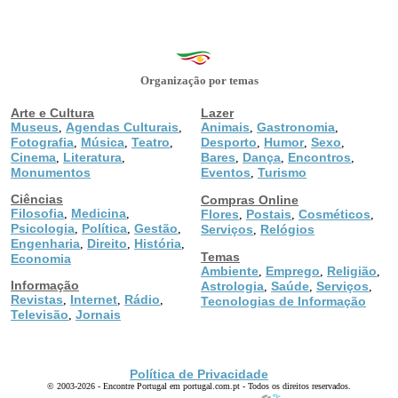
Organização por temas
Arte e Cultura
Lazer
Museus
Agendas Culturais
Animais
Gastronomia
,
,
,
,
Fotografia
Música
Teatro
Desporto
Humor
Sexo
,
,
,
,
,
,
Cinema
Literatura
Bares
Dança
Encontros
,
,
,
,
,
Monumentos
Eventos
Turismo
,
Ciências
Compras Online
Filosofia
Medicina
,
,
Flores
Postais
Cosméticos
,
,
,
Psicologia
Política
Gestão
,
,
,
Serviços
Relógios
,
Engenharia
Direito
História
,
,
,
Temas
Economia
Ambiente
Emprego
Religião
,
,
,
Informação
Astrologia
Saúde
Serviços
,
,
,
Revistas
Internet
Rádio
,
,
,
Tecnologias de Informação
Televisão
Jornais
,
Política de Privacidade
© 2003-2026 - Encontre Portugal em portugal.com.pt - Todos os direitos reservados.