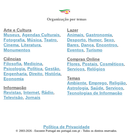
Organização por temas
Arte e Cultura
Lazer
Museus
Agendas Culturais
Animais
Gastronomia
,
,
,
,
Fotografia
Música
Teatro
Desporto
Humor
Sexo
,
,
,
,
,
,
Cinema
Literatura
Bares
Dança
Encontros
,
,
,
,
,
Monumentos
Eventos
Turismo
,
Ciências
Compras Online
Filosofia
Medicina
,
,
Flores
Postais
Cosméticos
,
,
,
Psicologia
Política
Gestão
,
,
,
Serviços
Relógios
,
Engenharia
Direito
História
,
,
,
Temas
Economia
Ambiente
Emprego
Religião
,
,
,
Informação
Astrologia
Saúde
Serviços
,
,
,
Revistas
Internet
Rádio
,
,
,
Tecnologias de Informação
Televisão
Jornais
,
Política de Privacidade
© 2003-2026 - Encontre Portugal em portugal.com.pt - Todos os direitos reservados.