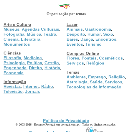
Organização por temas
Arte e Cultura
Lazer
Museus
Agendas Culturais
Animais
Gastronomia
,
,
,
,
Fotografia
Música
Teatro
Desporto
Humor
Sexo
,
,
,
,
,
,
Cinema
Literatura
Bares
Dança
Encontros
,
,
,
,
,
Monumentos
Eventos
Turismo
,
Ciências
Compras Online
Filosofia
Medicina
,
,
Flores
Postais
Cosméticos
,
,
,
Psicologia
Política
Gestão
,
,
,
Serviços
Relógios
,
Engenharia
Direito
História
,
,
,
Temas
Economia
Ambiente
Emprego
Religião
,
,
,
Informação
Astrologia
Saúde
Serviços
,
,
,
Revistas
Internet
Rádio
,
,
,
Tecnologias de Informação
Televisão
Jornais
,
Política de Privacidade
© 2003-2026 - Encontre Portugal em portugal.com.pt - Todos os direitos reservados.