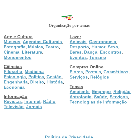
Organização por temas
Arte e Cultura
Lazer
Museus
Agendas Culturais
Animais
Gastronomia
,
,
,
,
Fotografia
Música
Teatro
Desporto
Humor
Sexo
,
,
,
,
,
,
Cinema
Literatura
Bares
Dança
Encontros
,
,
,
,
,
Monumentos
Eventos
Turismo
,
Ciências
Compras Online
Filosofia
Medicina
,
,
Flores
Postais
Cosméticos
,
,
,
Psicologia
Política
Gestão
,
,
,
Serviços
Relógios
,
Engenharia
Direito
História
,
,
,
Temas
Economia
Ambiente
Emprego
Religião
,
,
,
Informação
Astrologia
Saúde
Serviços
,
,
,
Revistas
Internet
Rádio
,
,
,
Tecnologias de Informação
Televisão
Jornais
,
Política de Privacidade