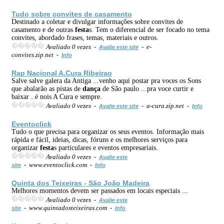
Tudo sobre convites de casamento
Destinado a coletar e divulgar informações sobre convites de
casamento e de outras
festa
s. Tem o diferencial de ser focado no tema
convites, abordado frases, temas, materiais e outros.
Avaliado 0 vezes -
- e-
Avalie este site
convites.zip.net -
Info
Rap Nacional A.Cura Ribeirao
Salve salve galera da Antiga ...venho aqui postar pra voces os Sons
que abalarâo as pistas de
dança
de São paulo ...pra voce curtir e
baixar ..é nois A Cura e sempre.
Avaliado 0 vezes -
- a-cura.zip.net -
Avalie este site
Info
Eventoclick
Tudo o que precisa para organizar os seus eventos. Informação mais
rápida e fácil, ideias, dicas, fóruns e os melhores serviços para
organizar
festa
s particulares e eventos empresariais.
Avaliado 0 vezes -
Avalie este
- www.eventoclick.com -
site
Info
Quinta dos Teixeiras - São João Madeira
Melhores momentos devem ser passados em locais especiais ...
Avaliado 0 vezes -
Avalie este
- www.quintadosteixeiras.com -
site
Info