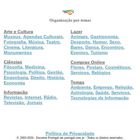
Organização por temas
Arte e Cultura
Lazer
Museus
Agendas Culturais
Animais
Gastronomia
,
,
,
,
Fotografia
Música
Teatro
Desporto
Humor
Sexo
,
,
,
,
,
,
Cinema
Literatura
Bares
Dança
Encontros
,
,
,
,
,
Monumentos
Eventos
Turismo
,
Ciências
Compras Online
Filosofia
Medicina
,
,
Flores
Postais
Cosméticos
,
,
,
Psicologia
Política
Gestão
,
,
,
Serviços
Relógios
,
Engenharia
Direito
História
,
,
,
Temas
Economia
Ambiente
Emprego
Religião
,
,
,
Informação
Astrologia
Saúde
Serviços
,
,
,
Revistas
Internet
Rádio
,
,
,
Tecnologias de Informação
Televisão
Jornais
,
Política de Privacidade
© 2003-2026 - Encontre Portugal em portugal.com.pt - Todos os direitos reservados.