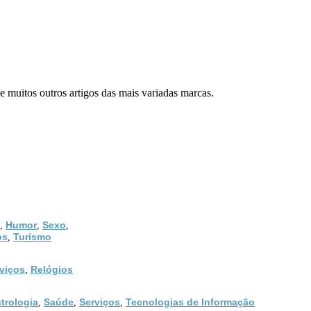
 e muitos outros artigos das mais variadas marcas.
Humor
Sexo
,
,
,
os
Turismo
,
viços
Relógios
,
trologia
Saúde
Serviços
Tecnologias de Informação
,
,
,