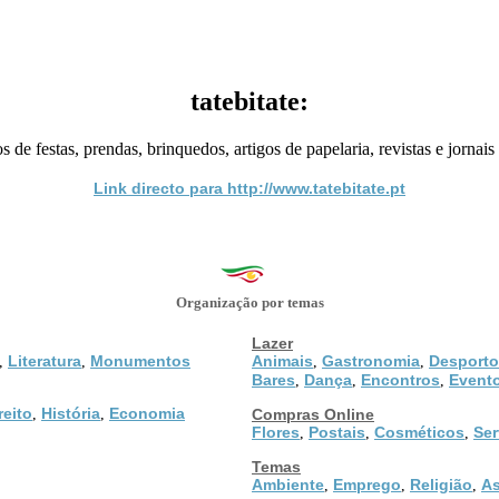
tatebitate:
de festas, prendas, brinquedos, artigos de papelaria, revistas e jornais
Link directo para http://www.tatebitate.pt
Organização por temas
Lazer
Literatura
Monumentos
Animais
Gastronomia
Desporto
,
,
,
,
Bares
Dança
Encontros
Event
,
,
,
reito
História
Economia
,
,
Compras Online
Flores
Postais
Cosméticos
Ser
,
,
,
Temas
Ambiente
Emprego
Religião
As
,
,
,