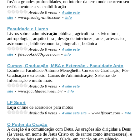
fusão a grandes profundidades, no interior da terra onde ocorrem seu
resfriamento e a sua solidificação.
Avaliado 0 vezes -
Avalie este
- www.pisodegranito.com/ -
site
Info
Faculdade e Livros
Livros sobre: administ
ração
pública ; agricultura . silvicultura ;
antropologia ; arquitectura ; design de interiores ; arte ; artesanato ;
astronomia ; biblioteconomia ; biografia ; botânica...
Avaliado 0 vezes -
Avalie este
- felebooks.000space.com -
site
Info
Cursos, Graduação, MBA e Extensão - Faculdade Anto
Estude na Faculdade Antonio Meneghetti. Cursos de Graduação, Pós-
Graduação e extensão. Cursos de Administ
ração
, Sistemas de
Informação e muito mais.
Avaliado 0 vezes -
Avalie este
- www.faculdadeam.edu.br/ -
site
Info
LF Sport
Loja
online de acessorios para motos
Avaliado 0 vezes -
- www.lfsport.com -
Avalie este site
Info
O Poder da O
ração
A o
ração
é a comunicação com Deus. As orações são dirigidas a Deus
(às vezes, em nome de Jesus Cristo ou de santos como intercessores), e
podem ser feitas em voz alta, falada, em canção ou em silêncio