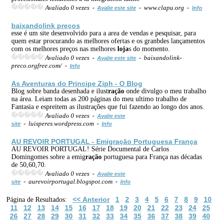
Avaliado 0 vezes -
- www.clapu.org -
Avalie este site
Info
baixandolink preços
esse é um site desenvolvido para a area de vendas e pesquisar, para
quem estar procurando as melhores ofertas e os granbdes lançamentos
com os melhores preços nas melhores
loja
s do momento.
Avaliado 0 vezes -
- baixandolink-
Avalie este site
preco.orgfree.com/ -
Info
As Aventuras do Principe Ziph - O Blog
Blog sobre banda desenhada e ilust
ração
onde divulgo o meu trabalho
na área. Leiam todas as 200 páginas do meu ultimo trabalho de
Fantasia e espreitem as ilustrações que fui fazendo ao longo dos anos.
Avaliado 0 vezes -
Avalie este
- luisperes.wordpress.com -
site
Info
AU REVOIR PORTUGAL - Emig
ração
Portuguesa França
AU REVOIR PORTUGAL! Série Documental de Carlos
Domingomes sobre a emig
ração
portuguesa para França nas décadas
de 50,60,70.
Avaliado 0 vezes -
Avalie este
- aurevoirportugal.blogspot.com -
site
Info
<< Anterior
1
2
3
4
5
6
7
8
9
10
Página de Resultados:
11
12
13
14
15
16
17
18
19
20
21
22
23
24
25
26
27
28
29
30
31
32
33
34
35
36
37
38
39
40