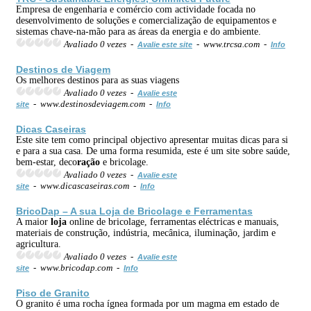
Empresa de engenharia e comércio com actividade focada no
desenvolvimento de soluções e comercialização de equipamentos e
sistemas chave-na-mão para as áreas da energia e do ambiente.
Avaliado 0 vezes -
- www.trcsa.com -
Avalie este site
Info
Destinos de Viagem
Os melhores destinos para as suas viagens
Avaliado 0 vezes -
Avalie este
- www.destinosdeviagem.com -
site
Info
Dicas Caseiras
Este site tem como principal objectivo apresentar muitas dicas para si
e para a sua casa. De uma forma resumida, este é um site sobre saúde,
bem-estar, deco
ração
e bricolage.
Avaliado 0 vezes -
Avalie este
- www.dicascaseiras.com -
site
Info
BricoDap – A sua
Loja
de Bricolage e Ferramentas
A maior
loja
online de bricolage, ferramentas eléctricas e manuais,
materiais de construção, indústria, mecânica, iluminação, jardim e
agricultura.
Avaliado 0 vezes -
Avalie este
- www.bricodap.com -
site
Info
Piso de Granito
O granito é uma rocha ígnea formada por um magma em estado de