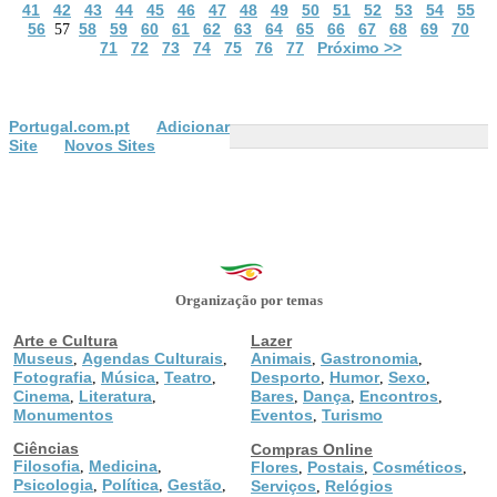
41
42
43
44
45
46
47
48
49
50
51
52
53
54
55
56
58
59
60
61
62
63
64
65
66
67
68
69
70
57
71
72
73
74
75
76
77
Próximo >>
Portugal.com.pt
Adicionar
Site
Novos Sites
Organização por temas
Arte e Cultura
Lazer
Museus
Agendas Culturais
Animais
Gastronomia
,
,
,
,
Fotografia
Música
Teatro
Desporto
Humor
Sexo
,
,
,
,
,
,
Cinema
Literatura
Bares
Dança
Encontros
,
,
,
,
,
Monumentos
Eventos
Turismo
,
Ciências
Compras Online
Filosofia
Medicina
,
,
Flores
Postais
Cosméticos
,
,
,
Psicologia
Política
Gestão
,
,
,
Serviços
Relógios
,