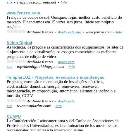
- crazylove.lojapronta.net -
site
Info
www.fenzzo.com
Franquia de óculos de sol. Quisques,
loja
s, melhor custo beneficio do
mercado. Financiamos em 15 vezes sem juros. Inicie seu próprio
negócio.
Avaliado 0 vezes -
- www.fenzzo.com -
Avalie este site
Info
Vídeo Digital
As técnicas, os preços e as características dos equipamentos, os sites de
a
loja
mento e de visualização, os espaços comerciais e os melhores
programas de edição de vídeo.
Avaliado 0 vezes -
Avalie este
- topvideodigital.blogspot.com -
site
Info
TemplarLUZ - Projectos, execução e manutenção
Projectos, execução e manutenção de instalações eléctricas,
electricidade, domótica, energia, renováveis, renovável,
microge
ração
, microprodução, automático, alarmes de incêndio e
intrusão, CCTV
Avaliado 0 vezes -
Avalie este
- www.templarluz.com/ -
site
Info
CLAPU
La Confederación Latinoamericana y del Caribe de Asociaciones de
Profesionales Universitarios, es la culminación de los movimientos
profesionales tendientes a la integración latino