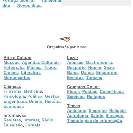
Portugal.com.pt
Adicionar
Site
Novos Sites
Organização por temas
Arte e Cultura
Lazer
Museus
Agendas Culturais
Animais
Gastronomia
,
,
,
,
Fotografia
Música
Teatro
Desporto
Humor
Sexo
,
,
,
,
,
,
Cinema
Literatura
Bares
Dança
Encontros
,
,
,
,
,
Monumentos
Eventos
Turismo
,
Ciências
Compras Online
Filosofia
Medicina
,
,
Flores
Postais
Cosméticos
,
,
,
Psicologia
Política
Gestão
,
,
,
Serviços
Relógios
,
Engenharia
Direito
História
,
,
,
Temas
Economia
Ambiente
Emprego
Religião
,
,
,
Informação
Astrologia
Saúde
Serviços
,
,
,
Revistas
Internet
Rádio
,
,
,
Tecnologias de Informação
Televisão
Jornais
,