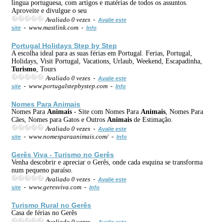
lingua portuguesa, com artigos e matérias de todos os assuntos.
Aproveite e divulgue o seu
Avaliado 0 vezes -
Avalie este
- www.mastlink.com -
site
Info
Portugal Holidays Step by Step
A escolha ideal para as suas férias em Portugal. Ferias, Portugal,
Holidays, Visit Portugal, Vacations, Urlaub, Weekend, Escapadinha,
Turismo
, Tours
Avaliado 0 vezes -
Avalie este
- www.portugalstepbystep.com -
site
Info
Nomes Para
Animais
Nomes Para
Animais
- Site com Nomes Para
Animais
, Nomes Para
Cães, Nomes para Gatos e Outros
Animais
de Estimação.
Avaliado 0 vezes -
Avalie este
- www.nomesparaanimais.com/ -
site
Info
Gerês Viva -
Turismo
no Gerês
Venha descobrir e apreciar o Gerês, onde cada esquina se transforma
num pequeno paraíso.
Avaliado 0 vezes -
Avalie este
- www.geresviva.com -
site
Info
Turismo
Rural no Gerês
Casa de férias no Gerês
Avaliado 0 vezes -
Avalie este