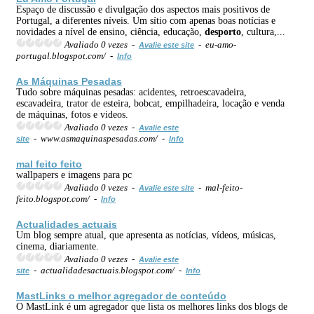
Espaço de discussão e divulgação dos aspectos mais positivos de
Portugal, a diferentes níveis. Um sítio com apenas boas notícias e
novidades a nível de ensino, ciência, educação,
desporto
, cultura,...
Avaliado 0 vezes -
- eu-amo-
Avalie este site
portugal.blogspot.com/ -
Info
As Máquinas Pesadas
Tudo sobre máquinas pesadas: acidentes, retroescavadeira,
escavadeira, trator de esteira, bobcat, empilhadeira, locação e venda
de máquinas, fotos e videos.
Avaliado 0 vezes -
Avalie este
- www.asmaquinaspesadas.com/ -
site
Info
mal feito feito
wallpapers e imagens para pc
Avaliado 0 vezes -
- mal-feito-
Avalie este site
feito.blogspot.com/ -
Info
Actualidades actuais
Um blog sempre atual, que apresenta as notícias, vídeos, músicas,
cinema, diariamente.
Avaliado 0 vezes -
Avalie este
- actualidadesactuais.blogspot.com/ -
site
Info
MastLinks o melhor agregador de conteúdo
O MastLink é um agregador que lista os melhores links dos blogs de