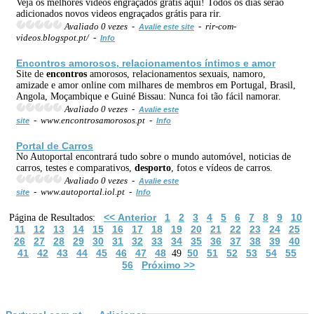
Veja os melhores videos engraçados grátis aqui! Todos os dias serão
adicionados novos videos engraçados grátis para rir.
Avaliado 0 vezes -
- rir-com-
Avalie este site
videos.blogspot.pt/ -
Info
Encontros
amorosos, relacionamentos íntimos e amor
Site de
encontros
amorosos, relacionamentos sexuais, namoro,
amizade e amor online com milhares de membros em Portugal, Brasil,
Angola, Moçambique e Guiné Bissau: Nunca foi tão fácil namorar.
Avaliado 0 vezes -
Avalie este
- www.encontrosamorosos.pt -
site
Info
Portal de Carros
No Autoportal encontrará tudo sobre o mundo automóvel, noticias de
carros, testes e comparativos,
desporto
, fotos e vídeos de carros.
Avaliado 0 vezes -
Avalie este
- www.autoportal.iol.pt -
site
Info
<< Anterior
1
2
3
4
5
6
7
8
9
10
Página de Resultados:
11
12
13
14
15
16
17
18
19
20
21
22
23
24
25
26
27
28
29
30
31
32
33
34
35
36
37
38
39
40
41
42
43
44
45
46
47
48
50
51
52
53
54
55
49
56
Próximo >>