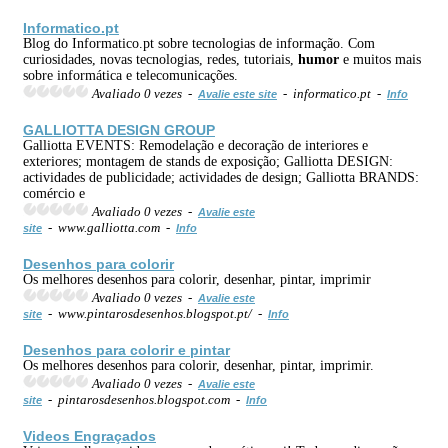
Informatico.pt
Blog do Informatico.pt sobre tecnologias de informação. Com
curiosidades, novas tecnologias, redes, tutoriais,
humor
e muitos mais
sobre informática e telecomunicações.
Avaliado 0 vezes -
- informatico.pt -
Avalie este site
Info
GALLIOTTA DESIGN GROUP
Galliotta EVENTS: Remodelação e decoração de interiores e
exteriores; montagem de stands de exposição; Galliotta DESIGN:
actividades de publicidade; actividades de design; Galliotta BRANDS:
comércio e
Avaliado 0 vezes -
Avalie este
- www.galliotta.com -
site
Info
Desenhos para colorir
Os melhores desenhos para colorir, desenhar, pintar, imprimir
Avaliado 0 vezes -
Avalie este
- www.pintarosdesenhos.blogspot.pt/ -
site
Info
Desenhos para colorir e pintar
Os melhores desenhos para colorir, desenhar, pintar, imprimir.
Avaliado 0 vezes -
Avalie este
- pintarosdesenhos.blogspot.com -
site
Info
Videos Engraçados