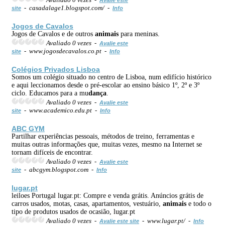
- casadalage1.blogspot.com/ -
site
Info
Jogos de Cavalos
Jogos de Cavalos e de outros
animais
para meninas.
Avaliado 0 vezes -
Avalie este
- www.jogosdecavalos.co.pt -
site
Info
Colégios Privados Lisboa
Somos um colégio situado no centro de Lisboa, num edifício histórico
e aqui leccionamos desde o pré-escolar ao ensino básico 1º, 2º e 3º
ciclo. Educamos para a mu
dança
.
Avaliado 0 vezes -
Avalie este
- www.academico.edu.pt -
site
Info
ABC GYM
Partilhar experiências pessoais, métodos de treino, ferramentas e
muitas outras informações que, muitas vezes, mesmo na Internet se
tornam difíceis de encontrar.
Avaliado 0 vezes -
Avalie este
- abcgym.blogspot.com -
site
Info
lugar.pt
leiloes Portugal lugar.pt: Compre e venda grátis. Anúncios grátis de
carros usados, motas, casas, apartamentos, vestuário,
animais
e todo o
tipo de produtos usados de ocasião, lugar.pt
Avaliado 0 vezes -
- www.lugar.pt/ -
Avalie este site
Info