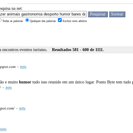
squisa na net:
Todas as palavras
Qualquer das palavras
Excluir sites adultos
a encontros eventos turismo
. Resultados 581 - 600 de 1111.
gspot.com -
Info
são e muito
humor
tudo isso reunido em um único lugar. Ponto Byte tem tudo p
/ -
Info
spot.com/ -
Info
-
Info