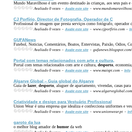
Mundo Maravilhoso é um evento destinado às crianças, aos seus pais e e
Avaliado 0 vezes -
- www.mundomaravilhos
Avalie este site
CJ Porfírio, Director de Fotografia, Operador de C
Profissional de imagem que presta serviços como fotógrafo, operador d
Avaliado 0 vezes -
- www.cjporfirio.com -
Avalie este site
I
GUFANews
Futebol, Noticias, Comentários, Boatos, Entervistas, Paixão, Odios, Co
Avaliado 0 vezes -
- gufanews.blogspot.com
Avalie este site
Portal com temas relacionados com arte e cultura,
Portal com temas relacionados com arte e cultura,
desporto
, economia,
Avaliado 0 vezes -
- www.maispt.com -
Avalie este site
Info
Algarve Global – Guia global do Algarve
Guia de
lazer
,
desporto
, aluguer de apartamento, vivendas, casas para 
Avaliado 0 vezes -
- www.algarveglobal.co
Avalie este site
Criatividade e design para Vestuário Profissional
Union Wear é uma empresa que idealiza e confecciona uniformes e vestu
Avaliado 0 vezes -
- www.unionwear.pt -
Avalie este site
In
garoto da lua
o melhor blog amador de
humor
da web