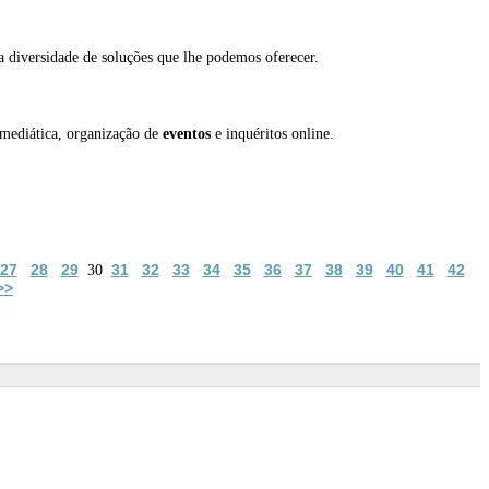
a diversidade de soluções que lhe podemos oferecer.
 mediática, organização de
eventos
e inquéritos online.
27
28
29
31
32
33
34
35
36
37
38
39
40
41
42
30
>>