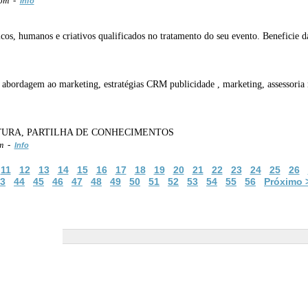
com -
Info
os, humanos e criativos qualificados no tratamento do seu evento. Beneficie d
 abordagem ao marketing, estratégias CRM publicidade , marketing, assessoria
TURA, PARTILHA DE CONHECIMENTOS
om -
Info
11
12
13
14
15
16
17
18
19
20
21
22
23
24
25
26
3
44
45
46
47
48
49
50
51
52
53
54
55
56
Próximo 