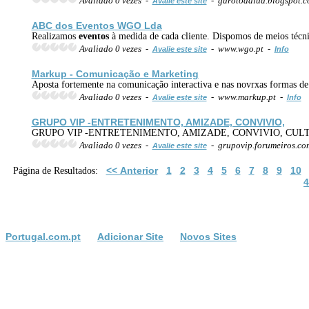
Avaliado 0 vezes -
- garotodalua.blogspot.
Avalie este site
ABC dos
Eventos
WGO Lda
Realizamos
eventos
à medida de cada cliente. Dispomos de meios técnic
Avaliado 0 vezes -
- www.wgo.pt -
Avalie este site
Info
Markup - Comunicação e Marketing
Aposta fortemente na comunicação interactiva e nas novrxas formas de
Avaliado 0 vezes -
- www.markup.pt -
Avalie este site
Info
GRUPO VIP -ENTRETENIMENTO, AMIZADE, CONVIVIO,
GRUPO VIP -ENTRETENIMENTO, AMIZADE, CONVIVIO, CUL
Avaliado 0 vezes -
- grupovip.forumeiros.c
Avalie este site
<< Anterior
1
2
3
4
5
6
7
8
9
10
Página de Resultados:
4
Portugal.com.pt
Adicionar Site
Novos Sites