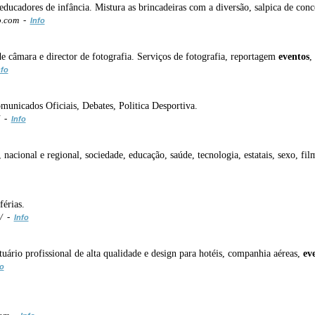
ducadores de infância. Mistura as brincadeiras com a diversão, salpica de conc
o.com -
Info
e câmara e director de fotografia. Serviços de fotografia, reportagem
eventos
,
nfo
municados Oficiais, Debates, Politica Desportiva.
/ -
Info
 nacional e regional, sociedade, educação, saúde, tecnologia, estatais, sexo, film
férias.
m/ -
Info
ário profissional de alta qualidade e design para hotéis, companhia aéreas,
ev
fo