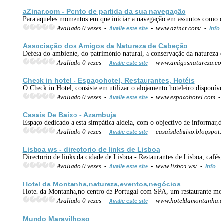
aZinar.com - Ponto de partida da sua navegação
Para aqueles momentos em que iniciar a navegação em assuntos como cu
Avaliado 0 vezes -
- www.azinar.com/ -
Avalie este site
Info
Associação dos Amigos da Natureza de Cabeção
Defesa do ambiente, do património natural, a conservação da natureza 
Avaliado 0 vezes -
- www.amigosnatureza.c
Avalie este site
Check in hotel - Espaçohotel, Restaurantes, Hotéis
O Check in Hotel, consiste em utilizar o alojamento hoteleiro disponí
Avaliado 0 vezes -
- www.espacohotel.com 
Avalie este site
Casais De Baixo - Azambuja
Espaço dedicado a esta simpática aldeia, com o objectivo de informar,d
Avaliado 0 vezes -
- casaisdebaixo.blogspo
Avalie este site
Lisboa ws - directorio de links de Lisboa
Directorio de links da cidade de Lisboa - Restaurantes de Lisboa, cafés
Avaliado 0 vezes -
- www.lisboa.ws/ -
Avalie este site
Info
Hotel da Montanha,natureza,
eventos
,negócios
Hotel da Montanha,no centro de Portugal com SPA, um restaurante mod
Avaliado 0 vezes -
- www.hoteldamontanha
Avalie este site
Mundo Maravilhoso