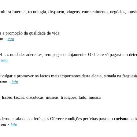
ltura Internet, tecnologia,
desporto
, viagens, entretenimento, negócios, music
e a promoção da qualidade de vida;
om -
Info
vel nas unidades aderentes, sem pagar o alojamento. O cliente só pagará um de
-
Info
ivulgar e promover os factos mais importantes desta aldeia, situada na freguesi
t.com -
Info
,
bares
, tascas, discotecas, museus, tradições, fado, música
erno e sala de conferências.Oferece condições perfeitas para um
turismo
acti
.com -
Info