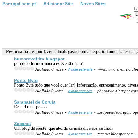
Portugal.com.pt
Adicionar Site
Novos Sites
Pe
Pesquisa na net por
lazer animais gastronomia desporto humor bares danç
humor
ovofrito.blogspot
porque o
humor
nunca esteve tão frito!
Avaliado 0 vezes -
- www.humorovofrito.blo
Avalie este site
Ponto Byte
Ponto Byte tudo que você quer ler! Informação, entretenimento, diver
Avaliado 0 vezes -
- pontobyte.blogspot.com
Avalie este site
Sarapatel de Coruja
De tudo um pouco
Avaliado 0 vezes -
- sarapateldecoruja.blog
Avalie este site
Zecanet
Um blog diferente, que aborda os mais diversos assuntos
Avaliado 0 vezes -
- zecanet.blogspot.com 
Avalie este site