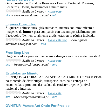
Guia Turístico e Portal de Reservas - Douro | Portugal. Roteiros,
Cruzeiros, Hotéis, Restaurantes e muito mais.
Avaliado 0 vezes -
Avalie este
- www.roteirododouro.com/ -
site
Info
Figuras Divertidas
Si quieres animaciones, gifs animados, memes con movimiento e
imágenes de
humor
para compartir con tus amigos fácilmente por
Facebook o Twitter, totalmente gratis, estas en la página indicada.
Avaliado 0 vezes -
- www.figuras-
Avalie este site
divertidas.blogspot.com -
Info
Free Step Live
blog dedicado a pessoas que cutem a
dança
e as musicas de free step!
Avaliado 0 vezes -
Avalie este
- freesteplive.blogspot.com/ -
site
Info
Estafetas ao Minuto
SERVIÇOS 24 HORAS A "ESTAFETAS AO MINUTO" está inserida
no mercado de distribuição, transporte, recolha e entrega de
encomendas e produtos derivados, de carácter urgente (a nível
nacional e internac
Avaliado 0 vezes -
Avalie este
- www.estafetasaominuto.pt -
site
Info
OVNITUR- Vamos Até Onde For Preciso