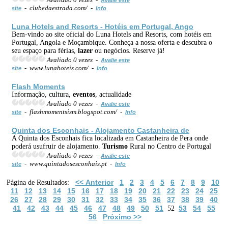
- clubedaestrada.com/ -
site
Info
Luna Hotels and Resorts - Hotéis em Portugal, Ango
Bem-vindo ao site oficial do Luna Hotels and Resorts, com hotéis em
Portugal, Angola e Moçambique. Conheça a nossa oferta e descubra o
seu espaço para férias,
lazer
ou negócios. Reserve já!
Avaliado 0 vezes -
Avalie este
- www.lunahoteis.com/ -
site
Info
Flash Moments
Informação, cultura,
eventos
, actualidade
Avaliado 0 vezes -
Avalie este
- flashmomentsism.blogspot.com/ -
site
Info
Quinta dos Esconhais - Alojamento Castanheira de
A Quinta dos Esconhais fica localizada em Castanheira de Pera onde
poderá usufruir de alojamento.
Turismo
Rural no Centro de Portugal
Avaliado 0 vezes -
Avalie este
- www.quintadosesconhais.pt -
site
Info
<< Anterior
1
2
3
4
5
6
7
8
9
10
Página de Resultados:
11
12
13
14
15
16
17
18
19
20
21
22
23
24
25
26
27
28
29
30
31
32
33
34
35
36
37
38
39
40
41
42
43
44
45
46
47
48
49
50
51
53
54
55
52
56
Próximo >>