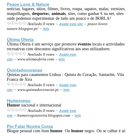
Peace Love & Nature
notícias, lugares, sítios, filmes, livros, roupa, sapatos, malas, vernizes,
maquilhagem,
desporto
s,
animais
, sites, como ganhar € na net, sites
onde podemos experimentar de tudo um pouco e de BORLA!
Avaliado 0 vezes -
- peace-loves-
Avalie este site
nature.blogspot.pt/ -
Info
Última Oferta
Última Oferta é um serviço que promove
eventos
locais e actividades
recreativas com descontos significativos aos seus utilizadores.
Avaliado 0 vezes -
Avalie este
- www.ultimaoferta.com -
site
Info
Quintadocoracao
Quintas para casamentos Lisboa - Quinta do Coração, Santarém, Vila
Franca de Xira
Avaliado 0 vezes -
Avalie este
- www.quintadocoracao.pt -
site
Info
Humor
cego
Humor
nacional e internacional
Avaliado 0 vezes -
Avalie este
- humorcegotaveira.blogspot.com -
site
Info
Por Falar Noutra Coisa
Blogue pessoal com bom
humor
. Ou
humor
negro. Ou se calhar é só