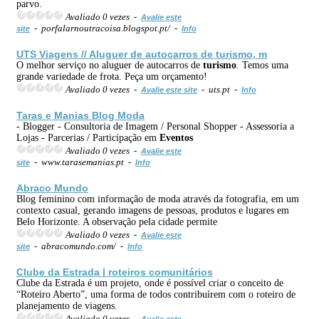
parvo.
Avaliado 0 vezes -
Avalie este
- porfalarnoutracoisa.blogspot.pt/ -
site
Info
UTS Viagens // Aluguer de autocarros de
turismo
, m
O melhor serviço no aluguer de autocarros de
turismo
. Temos uma
grande variedade de frota. Peça um orçamento!
Avaliado 0 vezes -
- uts.pt -
Avalie este site
Info
Taras e Manias Blog Moda
- Blogger - Consultoria de Imagem / Personal Shopper - Assessoria a
Lojas - Parcerias / Participação em
Eventos
Avaliado 0 vezes -
Avalie este
- www.tarasemanias.pt -
site
Info
Abraco Mundo
Blog feminino com informação de moda através da fotografia, em um
contexto casual, gerando imagens de pessoas, produtos e lugares em
Belo Horizonte. A observação pela cidade permite
Avaliado 0 vezes -
Avalie este
- abracomundo.com/ -
site
Info
Clube da Estrada | roteiros comunitários
Clube da Estrada é um projeto, onde é possível criar o conceito de
“Roteiro Aberto”, uma forma de todos contribuírem com o roteiro de
planejamento de viagens.
Avaliado 0 vezes -
Avalie este