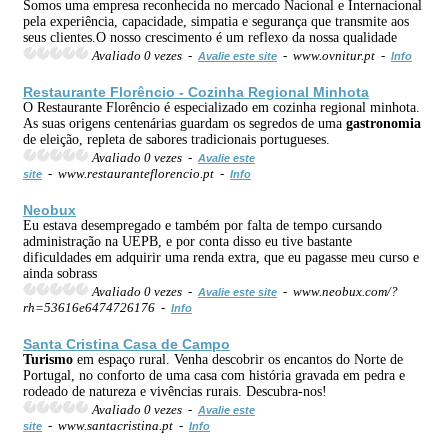
Somos uma empresa reconhecida no mercado Nacional e Internacional
pela experiência, capacidade, simpatia e segurança que transmite aos
seus clientes.O nosso crescimento é um reflexo da nossa qualidade
Avaliado 0 vezes -
- www.ovnitur.pt -
Avalie este site
Info
Restaurante Florêncio - Cozinha Regional Minhota
O Restaurante Florêncio é especializado em cozinha regional minhota.
As suas origens centenárias guardam os segredos de uma
gastronomia
de eleição, repleta de sabores tradicionais portugueses.
Avaliado 0 vezes -
Avalie este
- www.restauranteflorencio.pt -
site
Info
Neobux
Eu estava desempregado e também por falta de tempo cursando
administração na UEPB, e por conta disso eu tive bastante
dificuldades em adquirir uma renda extra, que eu pagasse meu curso e
ainda sobrass
Avaliado 0 vezes -
- www.neobux.com/?
Avalie este site
rh=53616e6474726176 -
Info
Santa Cristina Casa de Campo
Turismo
em espaço rural. Venha descobrir os encantos do Norte de
Portugal, no conforto de uma casa com história gravada em pedra e
rodeado de natureza e vivências rurais. Descubra-nos!
Avaliado 0 vezes -
Avalie este
- www.santacristina.pt -
site
Info