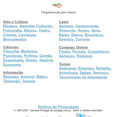
Organização por temas
Arte e Cultura
Lazer
Museus
Agendas Culturais
Animais
Gastronomia
,
,
,
,
Fotografia
Música
Teatro
Desporto
Humor
Sexo
,
,
,
,
,
,
Cinema
Literatura
Bares
Dança
Encontros
,
,
,
,
,
Monumentos
Eventos
Turismo
,
Ciências
Compras Online
Filosofia
Medicina
,
,
Flores
Postais
Cosméticos
,
,
,
Psicologia
Política
Gestão
,
,
,
Serviços
Relógios
,
Engenharia
Direito
História
,
,
,
Temas
Economia
Ambiente
Emprego
Religião
,
,
,
Informação
Astrologia
Saúde
Serviços
,
,
,
Revistas
Internet
Rádio
,
,
,
Tecnologias de Informação
Televisão
Jornais
,
Política de Privacidade
© 2003-2026 - Encontre Portugal em portugal.com.pt - Todos os direitos reservados.