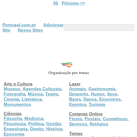
56
Próximo >>
Portugal.com.pt
Adicionar
Site
Novos Sites
Organização por temas
Arte e Cultura
Lazer
Museus
Agendas Culturais
Animais
Gastronomia
,
,
,
,
Fotografia
Música
Teatro
Desporto
Humor
Sexo
,
,
,
,
,
,
Cinema
Literatura
Bares
Dança
Encontros
,
,
,
,
,
Monumentos
Eventos
Turismo
,
Ciências
Compras Online
Filosofia
Medicina
,
,
Flores
Postais
Cosméticos
,
,
,
Psicologia
Política
Gestão
,
,
,
Serviços
Relógios
,
Engenharia
Direito
História
,
,
,
Temas
Economia