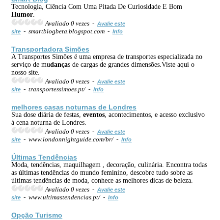
Tecnologia, Ciência Com Uma Pitada De Curiosidade E Bom
Humor
.
Avaliado 0 vezes -
Avalie este
- smartblogbeta.blogspot.com -
site
Info
Transportadora Simões
A Transportes Simões é uma empresa de transportes especializada no
serviço de mu
dança
s de cargas de grandes dimensões.Viste aqui o
nosso site.
Avaliado 0 vezes -
Avalie este
- transportessimoes.pt/ -
site
Info
melhores casas noturnas de Londres
Sua dose diária de festas,
eventos
, acontecimentos, e acesso exclusivo
à cena noturna de Londres.
Avaliado 0 vezes -
Avalie este
- www.londonnightguide.com/br/ -
site
Info
Últimas Tendências
Moda, tendências, maquilhagem , decoração, culinária. Encontra todas
as últimas tendências do mundo feminino, descobre tudo sobre as
últimas tendências de moda, conhece as melhores dicas de beleza.
Avaliado 0 vezes -
Avalie este
- www.ultimastendencias.pt/ -
site
Info
Opção
Turismo