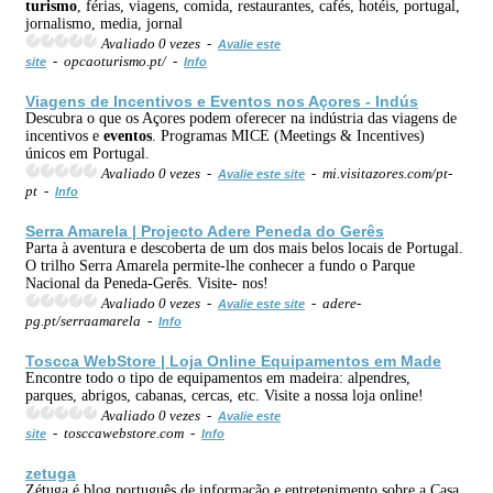
turismo
, férias, viagens, comida, restaurantes, cafés, hotéis, portugal,
jornalismo, media, jornal
Avaliado 0 vezes -
Avalie este
- opcaoturismo.pt/ -
site
Info
Viagens de Incentivos e
Eventos
nos Açores - Indús
Descubra o que os Açores podem oferecer na indústria das viagens de
incentivos e
eventos
. Programas MICE (Meetings & Incentives)
únicos em Portugal.
Avaliado 0 vezes -
- mi.visitazores.com/pt-
Avalie este site
pt -
Info
Serra Amarela | Projecto Adere Peneda do Gerês
Parta à aventura e descoberta de um dos mais belos locais de Portugal.
O trilho Serra Amarela permite-lhe conhecer a fundo o Parque
Nacional da Peneda-Gerês. Visite- nos!
Avaliado 0 vezes -
- adere-
Avalie este site
pg.pt/serraamarela -
Info
Toscca WebStore | Loja Online Equipamentos em Made
Encontre todo o tipo de equipamentos em madeira: alpendres,
parques, abrigos, cabanas, cercas, etc. Visite a nossa loja online!
Avaliado 0 vezes -
Avalie este
- tosccawebstore.com -
site
Info
zetuga
Zétuga é blog português de informação e entretenimento sobre a Casa