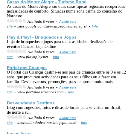
Casas do Monte Alegre -
Turismo
Rural
As casas do Monte Alegre são duas casas típicas regionais recuperadas
necessidades de conforto. Situadas numa zona calma do concelho do
Nordeste.
Avaliado 0 vezes -
Avalie este
- sites.google.com/site/casasdomontealegre/ -
site
Info
Play & Play! - Brinquedos e Jogos
Loja de brinquedos e jogos para todas as idades. Realização de
eventos
lúdicos. Loja Online
Avaliado 0 vezes -
Avalie este
- www.playnplay.net -
site
Info
Portal das Crianças
O Portal das Crianças destina-se aos pais de crianças entre os 0 e os 12
anos, que procuram actividades para os seus filhos ou a fazer em
família. Desde
eventos
, promoções, passatempos e muito mais.
Avaliado 0 vezes -
Avalie este
- www.portaldascriancas.com -
site
Info
Desvendando Destinos
Blog com sugestões, fotos e dicas de locais para se visitar no Brasil,
de norte a sul.
Avaliado 0 vezes -
Avalie este
- desvendandodestinos.blogspot.com/ -
site
Info
bocas lusas