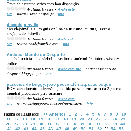
Trata de assuntos sérios com boa disposição
Avaliado 0 vezes -
Avalie este
- bocaslusas.blogspot.pt -
site
Info
dicasdejoinville
dicasdejoinville e um guia on line de
turismo
, cultura,
lazer
e
negócios de Joinville
Avaliado 0 vezes -
Avalie este
- www.dicasdejoinville.com -
site
Info
Andebol Mundo do
Desporto
andebol noticias de andebol masculino e andebol feminino,assista tv
online
Avaliado 0 vezes -
- andebol-mundo-do-
Avalie este site
desporto.blogspot.pt/ -
Info
passeios de buggy, joão pessoa,férias,praias,coque
BOM atendimento.. diversão garantida passeios em carro da 2 guerra
mundial preparados para
turismo
Avaliado 0 vezes -
Avalie este
- www.henriquepoars.wix.com/recrutazero -
site
Info
<< Anterior
1
2
3
4
5
6
7
8
9
10
Página de Resultados:
11
12
13
14
15
16
17
18
19
20
21
22
23
24
25
26
27
28
29
30
31
32
33
34
35
36
37
38
39
40
41
42
43
44
45
46
47
48
49
50
51
52
54
55
53