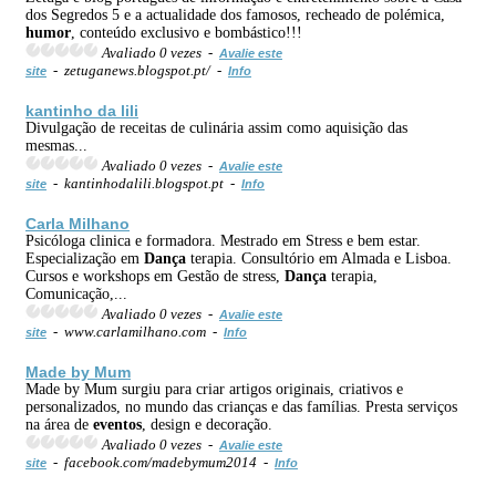
dos Segredos 5 e a actualidade dos famosos, recheado de polémica,
humor
, conteúdo exclusivo e bombástico!!!
Avaliado 0 vezes -
Avalie este
- zetuganews.blogspot.pt/ -
site
Info
kantinho da lili
Divulgação de receitas de culinária assim como aquisição das
mesmas...
Avaliado 0 vezes -
Avalie este
- kantinhodalili.blogspot.pt -
site
Info
Carla Milhano
Psicóloga clinica e formadora. Mestrado em Stress e bem estar.
Especialização em
Dança
terapia. Consultório em Almada e Lisboa.
Cursos e workshops em Gestão de stress,
Dança
terapia,
Comunicação,...
Avaliado 0 vezes -
Avalie este
- www.carlamilhano.com -
site
Info
Made by Mum
Made by Mum surgiu para criar artigos originais, criativos e
personalizados, no mundo das crianças e das famílias. Presta serviços
na área de
eventos
, design e decoração.
Avaliado 0 vezes -
Avalie este
- facebook.com/madebymum2014 -
site
Info