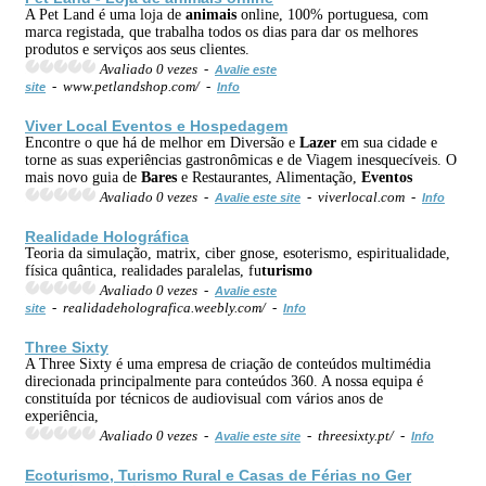
A Pet Land é uma loja de
animais
online, 100% portuguesa, com
marca registada, que trabalha todos os dias para dar os melhores
produtos e serviços aos seus clientes.
Avaliado 0 vezes -
Avalie este
- www.petlandshop.com/ -
site
Info
Viver Local
Eventos
e Hospedagem
Encontre o que há de melhor em Diversão e
Lazer
em sua cidade e
torne as suas experiências gastronômicas e de Viagem inesquecíveis. O
mais novo guia de
Bares
e Restaurantes, Alimentação,
Eventos
Avaliado 0 vezes -
- viverlocal.com -
Avalie este site
Info
Realidade Holográfica
Teoria da simulação, matrix, ciber gnose, esoterismo, espiritualidade,
física quântica, realidades paralelas, fu
turismo
Avaliado 0 vezes -
Avalie este
- realidadeholografica.weebly.com/ -
site
Info
Three Sixty
A Three Sixty é uma empresa de criação de conteúdos multimédia
direcionada principalmente para conteúdos 360. A nossa equipa é
constituída por técnicos de audiovisual com vários anos de
experiência,
Avaliado 0 vezes -
- threesixty.pt/ -
Avalie este site
Info
Eco
turismo
,
Turismo
Rural e Casas de Férias no Ger