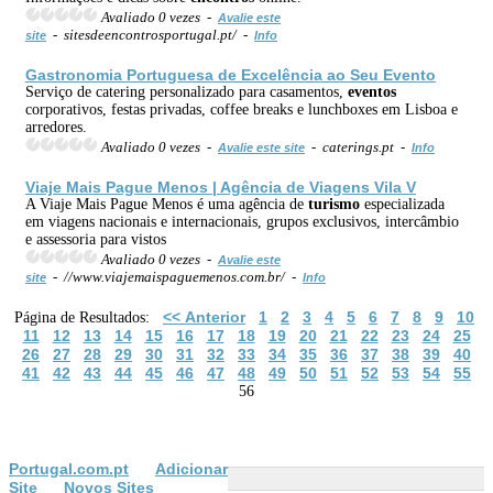
Avaliado 0 vezes -
Avalie este
- sitesdeencontrosportugal.pt/ -
site
Info
Gastronomia
Portuguesa de Excelência ao Seu Evento
Serviço de catering personalizado para casamentos,
eventos
corporativos, festas privadas, coffee breaks e lunchboxes em Lisboa e
arredores.
Avaliado 0 vezes -
- caterings.pt -
Avalie este site
Info
Viaje Mais Pague Menos | Agência de Viagens Vila V
A Viaje Mais Pague Menos é uma agência de
turismo
especializada
em viagens nacionais e internacionais, grupos exclusivos, intercâmbio
e assessoria para vistos
Avaliado 0 vezes -
Avalie este
- //www.viajemaispaguemenos.com.br/ -
site
Info
<< Anterior
1
2
3
4
5
6
7
8
9
10
Página de Resultados:
11
12
13
14
15
16
17
18
19
20
21
22
23
24
25
26
27
28
29
30
31
32
33
34
35
36
37
38
39
40
41
42
43
44
45
46
47
48
49
50
51
52
53
54
55
56
Portugal.com.pt
Adicionar
Site
Novos Sites