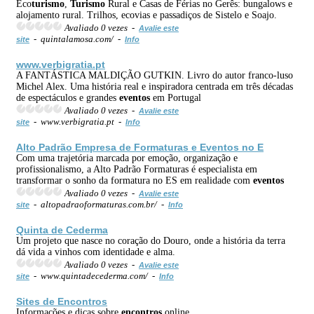
Eco
turismo
,
Turismo
Rural e Casas de Férias no Gerês: bungalows e
alojamento rural. Trilhos, ecovias e passadiços de Sistelo e Soajo.
Avaliado 0 vezes -
Avalie este
- quintalamosa.com/ -
site
Info
www.verbigratia.pt
A FANTÁSTICA MALDIÇÃO GUTKIN. Livro do autor franco-luso
Michel Alex. Uma história real e inspiradora centrada em três décadas
de espectáculos e grandes
eventos
em Portugal
Avaliado 0 vezes -
Avalie este
- www.verbigratia.pt -
site
Info
Alto Padrão Empresa de Formaturas e
Eventos
no E
Com uma trajetória marcada por emoção, organização e
profissionalismo, a Alto Padrão Formaturas é especialista em
transformar o sonho da formatura no ES em realidade com
eventos
Avaliado 0 vezes -
Avalie este
- altopadraoformaturas.com.br/ -
site
Info
Quinta de Cederma
Um projeto que nasce no coração do Douro, onde a história da terra
dá vida a vinhos com identidade e alma.
Avaliado 0 vezes -
Avalie este
- www.quintadecederma.com/ -
site
Info
Sites de
Encontros
Informações e dicas sobre
encontros
online.