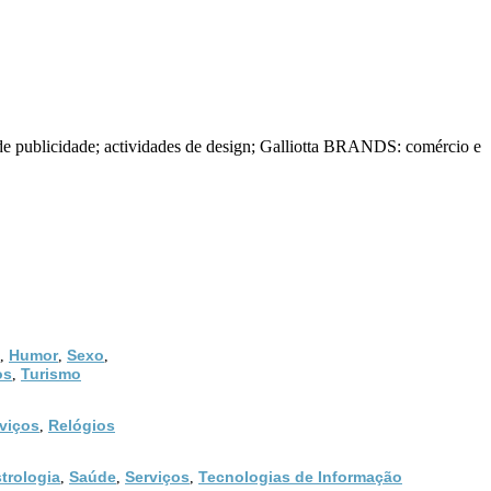
de publicidade; actividades de design; Galliotta BRANDS: comércio e
Humor
Sexo
,
,
,
os
Turismo
,
viços
Relógios
,
trologia
Saúde
Serviços
Tecnologias de Informação
,
,
,