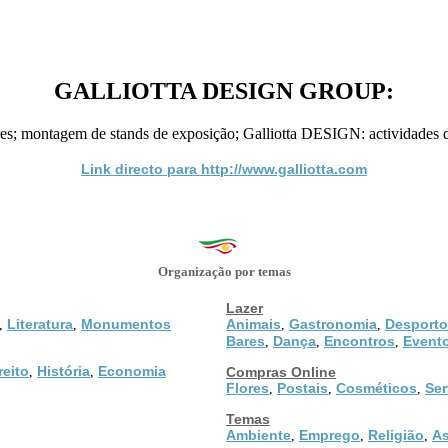
GALLIOTTA DESIGN GROUP:
es; montagem de stands de exposição; Galliotta DESIGN: actividades 
Link directo para http://www.galliotta.com
Organização por temas
Lazer
Literatura
Monumentos
Animais
Gastronomia
Desporto
,
,
,
,
Bares
Dança
Encontros
Event
,
,
,
reito
História
Economia
,
,
Compras Online
Flores
Postais
Cosméticos
Ser
,
,
,
Temas
Ambiente
Emprego
Religião
As
,
,
,