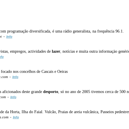
om programação diversificada, é uma rádio generalista, na frequência 96.1.
pt -
Info
istas, empregos, actividades de
lazer
, notícias e muita outra informaçào genér
nfo
 focado nos concelhos de Cascais e Oeiras
a.com -
Info
 aficionados deste grande
desporto
, só no ano de 2005 tivemos cerca de 500 
.com -
Info
ade da Horta, Ilha do Faial. Vulcão, Praias de areia vulcânica, Passeios pedestr
a.com -
Info