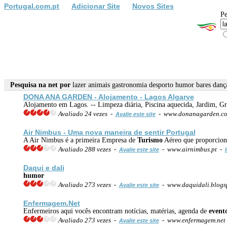
Portugal.com.pt
Adicionar Site
Novos Sites
Pe
Pesquisa na net por
lazer animais gastronomia desporto humor bares danç
DONA ANA GARDEN - Alojamento - Lagos Algarve
Alojamento em Lagos. -- Limpeza diária, Piscina aquecida, Jardim, Gr
Avaliado 24 vezes -
- www.donanagarden.c
Avalie este site
Air Nimbus - Uma nova maneira de sentir Portugal
A Air Nimbus é a primeira Empresa de
Turismo
Aéreo que proporciona 
Avaliado 288 vezes -
- www.airnimbus.pt -
Avalie este site
Daqui e dali
humor
Avaliado 273 vezes -
- www.daquidali.blogs
Avalie este site
Enfermagem.Net
Enfermeiros aqui vocês encontram notícias, matérias, agenda de
event
Avaliado 273 vezes -
- www.enfermagem.net
Avalie este site