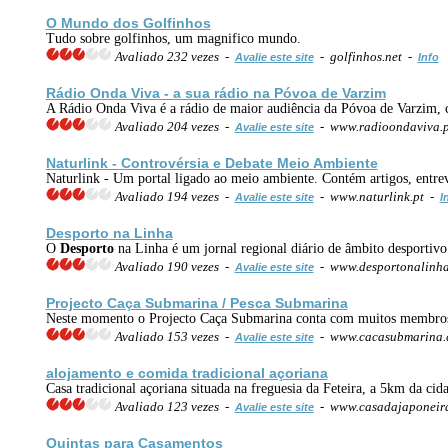
O Mundo dos Golfinhos
Tudo sobre golfinhos, um magnifico mundo.
Avaliado 232 vezes -
- golfinhos.net -
Avalie este site
Info
Rádio Onda Viva - a sua rádio na Póvoa de Varzim
A Rádio Onda Viva é a rádio de maior audiência da Póvoa de Varzim, c
Avaliado 204 vezes -
- www.radioondaviva.
Avalie este site
Naturlink - Controvérsia e Debate Meio Ambiente
Naturlink - Um portal ligado ao meio ambiente. Contém artigos, entrev
Avaliado 194 vezes -
- www.naturlink.pt -
Avalie este site
I
Desporto
na Linha
O
Desporto
na Linha é um jornal regional diário de âmbito desportivo
Avaliado 190 vezes -
- www.desportonalinh
Avalie este site
Projecto Caça Submarina / Pesca Submarina
Neste momento o Projecto Caça Submarina conta com muitos membros
Avaliado 153 vezes -
- www.cacasubmarina
Avalie este site
alojamento e comida tradicional açoriana
Casa tradicional açoriana situada na freguesia da Feteira, a 5km da cid
Avaliado 123 vezes -
- www.casadajaponeir
Avalie este site
Quintas para Casamentos