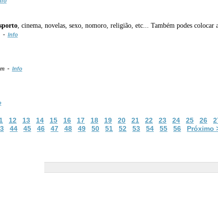
nfo
sporto
, cinema, novelas, sexo, nomoro, religião, etc... Também podes colocar a
m -
Info
om -
Info
o
1
12
13
14
15
16
17
18
19
20
21
22
23
24
25
26
2
3
44
45
46
47
48
49
50
51
52
53
54
55
56
Próximo 