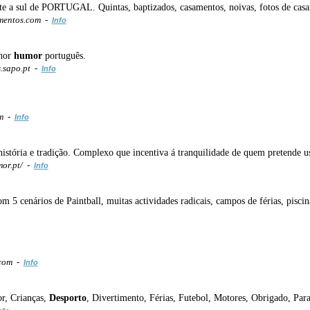
orte a sul de PORTUGAL. Quintas, baptizados, casamentos, noivas, fotos de casa
mentos.com -
Info
lhor
humor
português.
.sapo.pt -
Info
om -
Info
istória e tradição. Complexo que incentiva á tranquilidade de quem pretende us
or.pt/ -
Info
5 cenários de Paintball, muitas actividades radicais, campos de férias, piscin
.com -
Info
or, Crianças,
Desporto
, Divertimento, Férias, Futebol, Motores, Obrigado, Parab