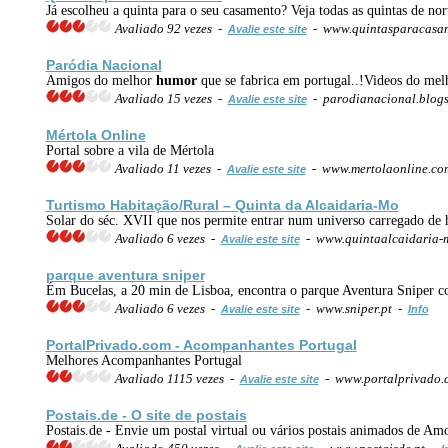
Já escolheu a quinta para o seu casamento? Veja todas as quintas de n
Avaliado 92 vezes -
- www.quintasparacasa
Avalie este site
Paródia Nacional
Amigos do melhor
humor
que se fabrica em portugal..!Videos do me
Avaliado 15 vezes -
- parodianacional.blogs
Avalie este site
Mértola Online
Portal sobre a vila de Mértola
Avaliado 11 vezes -
- www.mertolaonline.c
Avalie este site
Turtismo Habitação/Rural – Quinta da Alcaidaria-Mo
Solar do séc. XVII que nos permite entrar num universo carregado de h
Avaliado 6 vezes -
- www.quintaalcaidaria-m
Avalie este site
parque aventura sniper
Ém Bucelas, a 20 min de Lisboa, encontra o parque Aventura Sniper com 
Avaliado 6 vezes -
- www.sniper.pt -
Avalie este site
Info
PortalPrivado.com - Acompanhantes Portugal
Melhores Acompanhantes Portugal
Avaliado 1115 vezes -
- www.portalprivado
Avalie este site
Postais.de - O site de postais
Postais.de - Envie um postal virtual ou vários postais animados de Am