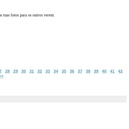
s tuas fotos para os outros verem.
7
28
29
30
31
32
33
34
35
36
37
38
39
40
41
42
>>