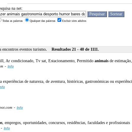
squisa na net:
Todas as palavras
Qualquer das palavras
Excluir sites adultos
a encontros eventos turismo
. Resultados 21 - 40 de 1111.
ill, Ar condicionado, Tv sat, Estacionamento, Permitido
animais
de estimação,
om -
Info
experiências de natureza, de aventura, históricas, gastronómicas ou experiênc
Info
pot.com -
Info
os
, empregos, oportunidades, concursos, residências, faculdades e profissionais
 -
Info