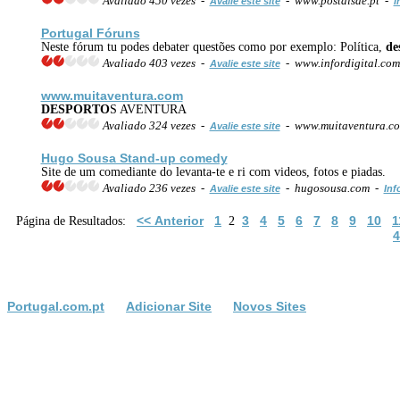
Avaliado 450 vezes -
- www.postaisde.pt -
Avalie este site
I
Portugal Fóruns
Neste fórum tu podes debater questões como por exemplo: Política,
de
Avaliado 403 vezes -
- www.infordigital.co
Avalie este site
www.muitaventura.com
DESPORTO
S AVENTURA
Avaliado 324 vezes -
- www.muitaventura.c
Avalie este site
Hugo Sousa Stand-up comedy
Site de um comediante do levanta-te e ri com videos, fotos e piadas.
Avaliado 236 vezes -
- hugosousa.com -
Avalie este site
Inf
<< Anterior
1
3
4
5
6
7
8
9
10
1
Página de Resultados:
2
4
Portugal.com.pt
Adicionar Site
Novos Sites