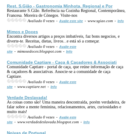
Rest. S.Gião -
Gastronomia
Minhota, Regional e Por
Restaurante S.Gião. Referência na Cozinha Regional, Contemporânea,
Francesa. Moreira de Cónegos. Visite-nos
Avaliado 0 vezes -
- www.sgiao.com -
Avalie este site
Info
Mimos e Doces
Encontra diversos artigos a preços imbatíveis, faz bons negocios, e
diverte-te. Receitas, dietas, livros...e está só a começar.
Avaliado 0 vezes -
Avalie este
- mimosedoces.blogspot.com -
site
Info
Comunidade Captiare - Caça & Caçadores & Associati
Comunidade Captiare - portal de caça, que reúne informação de caça
& caçadores & associativas. Associe-se a comunidade de caça
Captiare.
Avaliado 0 vezes -
Avalie este
- www.captiare.net -
site
Info
Verdade Deslavada!
As coisas como são! Uma maneira descontraída, porém verdadeira, de
falar sobre a mente feminina, relacionamentos, artes, curiosidades e
muito mais!
Avaliado 0 vezes -
Avalie este
- www.verdadedeslavada.blogspot.com -
site
Info
Noivas de Portugal