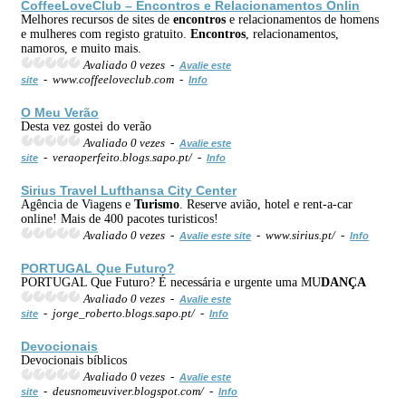
CoffeeLoveClub –
Encontros
e Relacionamentos Onlin
Melhores recursos de sites de
encontros
e relacionamentos de homens
e mulheres com registo gratuito.
Encontros
, relacionamentos,
namoros, e muito mais.
Avaliado 0 vezes -
Avalie este
- www.coffeeloveclub.com -
site
Info
O Meu Verão
Desta vez gostei do verão
Avaliado 0 vezes -
Avalie este
- veraoperfeito.blogs.sapo.pt/ -
site
Info
Sirius Travel Lufthansa City Center
Agência de Viagens e
Turismo
. Reserve avião, hotel e rent-a-car
online! Mais de 400 pacotes turisticos!
Avaliado 0 vezes -
- www.sirius.pt/ -
Avalie este site
Info
PORTUGAL Que Futuro?
PORTUGAL Que Futuro? É necessária e urgente uma MU
DANÇA
Avaliado 0 vezes -
Avalie este
- jorge_roberto.blogs.sapo.pt/ -
site
Info
Devocionais
Devocionais bíblicos
Avaliado 0 vezes -
Avalie este
- deusnomeuviver.blogspot.com/ -
site
Info