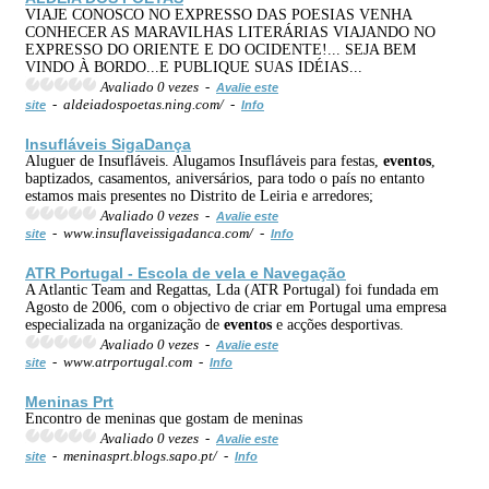
VIAJE CONOSCO NO EXPRESSO DAS POESIAS VENHA
CONHECER AS MARAVILHAS LITERÁRIAS VIAJANDO NO
EXPRESSO DO ORIENTE E DO OCIDENTE!... SEJA BEM
VINDO À BORDO...E PUBLIQUE SUAS IDÉIAS...
Avaliado 0 vezes -
Avalie este
- aldeiadospoetas.ning.com/ -
site
Info
Insufláveis Siga
Dança
Aluguer de Insufláveis. Alugamos Insufláveis para festas,
eventos
,
baptizados, casamentos, aniversários, para todo o país no entanto
estamos mais presentes no Distrito de Leiria e arredores;
Avaliado 0 vezes -
Avalie este
- www.insuflaveissigadanca.com/ -
site
Info
ATR Portugal - Escola de vela e Navegação
A Atlantic Team and Regattas, Lda (ATR Portugal) foi fundada em
Agosto de 2006, com o objectivo de criar em Portugal uma empresa
especializada na organização de
eventos
e acções desportivas.
Avaliado 0 vezes -
Avalie este
- www.atrportugal.com -
site
Info
Meninas Prt
Encontro de meninas que gostam de meninas
Avaliado 0 vezes -
Avalie este
- meninasprt.blogs.sapo.pt/ -
site
Info