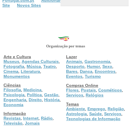
Portugal.com.pt
Adicionar
Site
Novos Sites
Organização por temas
Arte e Cultura
Lazer
Museus
Agendas Culturais
Animais
Gastronomia
,
,
,
,
Fotografia
Música
Teatro
Desporto
Humor
Sexo
,
,
,
,
,
,
Cinema
Literatura
Bares
Dança
Encontros
,
,
,
,
,
Monumentos
Eventos
Turismo
,
Ciências
Compras Online
Filosofia
Medicina
,
,
Flores
Postais
Cosméticos
,
,
,
Psicologia
Política
Gestão
,
,
,
Serviços
Relógios
,
Engenharia
Direito
História
,
,
,
Temas
Economia
Ambiente
Emprego
Religião
,
,
,
Informação
Astrologia
Saúde
Serviços
,
,
,
Revistas
Internet
Rádio
,
,
,
Tecnologias de Informação
Televisão
Jornais
,