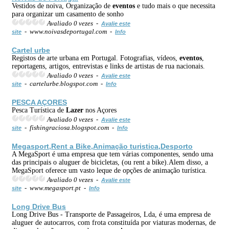
Vestidos de noiva, Organização de
eventos
e tudo mais o que necessita
para organizar um casamento de sonho
Avaliado 0 vezes -
Avalie este
- www.noivasdeportugal.com -
site
Info
Cartel urbe
Registos de arte urbana em Portugal. Fotografias, vídeos,
eventos
,
reportagens, artigos, entrevistas e links de artistas de rua nacionais.
Avaliado 0 vezes -
Avalie este
- cartelurbe.blogspot.com -
site
Info
PESCA AÇORES
Pesca Turística de
Lazer
nos Açores
Avaliado 0 vezes -
Avalie este
- fishingraciosa.blogspot.com -
site
Info
Megasport,Rent a Bike,Animação turistica,
Desporto
A MegaSport é uma empresa que tem várias componentes, sendo uma
das principais o aluguer de bicicletas, (ou rent a bike).Alem disso, a
MegaSport oferece um vasto leque de opções de animação turística.
Avaliado 0 vezes -
Avalie este
- www.megasport.pt -
site
Info
Long Drive Bus
Long Drive Bus - Transporte de Passageiros, Lda, é uma empresa de
aluguer de autocarros, com frota constituída por viaturas modernas, de