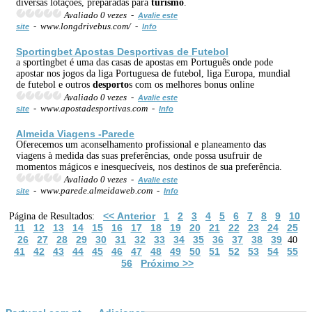
diversas lotações, preparadas para
turismo
.
Avaliado 0 vezes -
Avalie este
- www.longdrivebus.com/ -
site
Info
Sportingbet Apostas Desportivas de Futebol
a sportingbet é uma das casas de apostas em Português onde pode
apostar nos jogos da liga Portuguesa de futebol, liga Europa, mundial
de futebol e outros
desporto
s com os melhores bonus online
Avaliado 0 vezes -
Avalie este
- www.apostadesportivas.com -
site
Info
Almeida Viagens -Parede
Oferecemos um aconselhamento profissional e planeamento das
viagens à medida das suas preferências, onde possa usufruir de
momentos mágicos e inesquecíveis, nos destinos de sua preferência.
Avaliado 0 vezes -
Avalie este
- www.parede.almeidaweb.com -
site
Info
<< Anterior
1
2
3
4
5
6
7
8
9
10
Página de Resultados:
11
12
13
14
15
16
17
18
19
20
21
22
23
24
25
26
27
28
29
30
31
32
33
34
35
36
37
38
39
40
41
42
43
44
45
46
47
48
49
50
51
52
53
54
55
56
Próximo >>