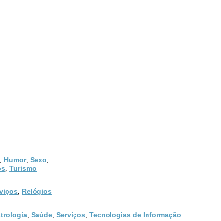
Humor
Sexo
,
,
,
os
Turismo
,
viços
Relógios
,
trologia
Saúde
Serviços
Tecnologias de Informação
,
,
,