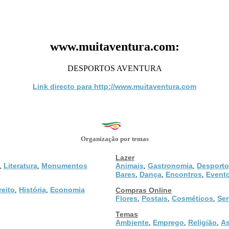
www.muitaventura.com:
DESPORTOS AVENTURA
Link directo para http://www.muitaventura.com
Organização por temas
Lazer
Literatura
Monumentos
Animais
Gastronomia
Desporto
,
,
,
,
Bares
Dança
Encontros
Event
,
,
,
reito
História
Economia
,
,
Compras Online
Flores
Postais
Cosméticos
Ser
,
,
,
Temas
Ambiente
Emprego
Religião
As
,
,
,