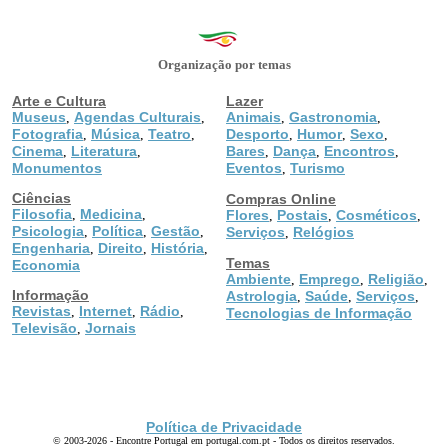
Organização por temas
Arte e Cultura
Lazer
Museus
Agendas Culturais
Animais
Gastronomia
,
,
,
,
Fotografia
Música
Teatro
Desporto
Humor
Sexo
,
,
,
,
,
,
Cinema
Literatura
Bares
Dança
Encontros
,
,
,
,
,
Monumentos
Eventos
Turismo
,
Ciências
Compras Online
Filosofia
Medicina
,
,
Flores
Postais
Cosméticos
,
,
,
Psicologia
Política
Gestão
,
,
,
Serviços
Relógios
,
Engenharia
Direito
História
,
,
,
Temas
Economia
Ambiente
Emprego
Religião
,
,
,
Informação
Astrologia
Saúde
Serviços
,
,
,
Revistas
Internet
Rádio
,
,
,
Tecnologias de Informação
Televisão
Jornais
,
Política de Privacidade
© 2003-2026 - Encontre Portugal em portugal.com.pt - Todos os direitos reservados.