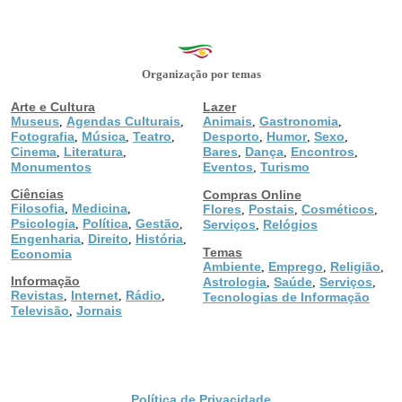
Organização por temas
Arte e Cultura
Lazer
Museus
Agendas Culturais
Animais
Gastronomia
,
,
,
,
Fotografia
Música
Teatro
Desporto
Humor
Sexo
,
,
,
,
,
,
Cinema
Literatura
Bares
Dança
Encontros
,
,
,
,
,
Monumentos
Eventos
Turismo
,
Ciências
Compras Online
Filosofia
Medicina
,
,
Flores
Postais
Cosméticos
,
,
,
Psicologia
Política
Gestão
,
,
,
Serviços
Relógios
,
Engenharia
Direito
História
,
,
,
Temas
Economia
Ambiente
Emprego
Religião
,
,
,
Informação
Astrologia
Saúde
Serviços
,
,
,
Revistas
Internet
Rádio
,
,
,
Tecnologias de Informação
Televisão
Jornais
,
Política de Privacidade