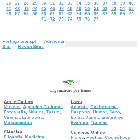
26
27
28
29
30
31
32
33
34
35
36
37
38
39
40
41
42
43
44
45
46
47
48
49
50
51
52
53
54
55
56
57
58
59
60
61
62
63
64
65
66
67
68
69
70
71
72
73
74
75
76
77
Portugal.com.pt
Adicionar
Site
Novos Sites
Organização por temas
Arte e Cultura
Lazer
Museus
Agendas Culturais
Animais
Gastronomia
,
,
,
,
Fotografia
Música
Teatro
Desporto
Humor
Sexo
,
,
,
,
,
,
Cinema
Literatura
Bares
Dança
Encontros
,
,
,
,
,
Monumentos
Eventos
Turismo
,
Ciências
Compras Online
Filosofia
Medicina
,
,
Flores
Postais
Cosméticos
,
,
,