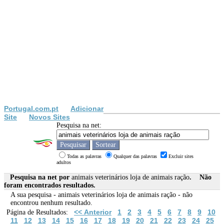
Portugal.com.pt
Adicionar
Site
Novos Sites
Pesquisa na net:
Todas as palavras
Qualquer das palavras
Excluir sites
adultos
Pesquisa na net por
animais veterinários loja de animais ração
. Não
foram encontrados resultados.
A sua pesquisa -
animais veterinários loja de animais ração
- não
encontrou nenhum resultado.
<< Anterior
1
2
3
4
5
6
7
8
9
10
Página de Resultados:
11
12
13
14
15
16
17
18
19
20
21
22
23
24
25