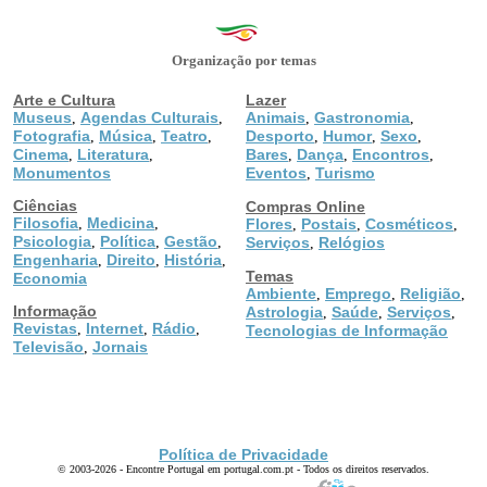
Organização por temas
Arte e Cultura
Lazer
Museus
Agendas Culturais
Animais
Gastronomia
,
,
,
,
Fotografia
Música
Teatro
Desporto
Humor
Sexo
,
,
,
,
,
,
Cinema
Literatura
Bares
Dança
Encontros
,
,
,
,
,
Monumentos
Eventos
Turismo
,
Ciências
Compras Online
Filosofia
Medicina
,
,
Flores
Postais
Cosméticos
,
,
,
Psicologia
Política
Gestão
,
,
,
Serviços
Relógios
,
Engenharia
Direito
História
,
,
,
Temas
Economia
Ambiente
Emprego
Religião
,
,
,
Informação
Astrologia
Saúde
Serviços
,
,
,
Revistas
Internet
Rádio
,
,
,
Tecnologias de Informação
Televisão
Jornais
,
Política de Privacidade
© 2003-2026 - Encontre Portugal em portugal.com.pt - Todos os direitos reservados.