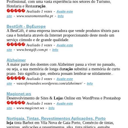
Profissional, com uma vasta experiência nos setores do Turismo,
Hotelaria e Restau
ração
.
Avaliado 1 vezes -
Avalie este
- www.soutomontanha.pt -
site
Info
BestGift - BgEurope
A BestGift, é uma empresa inovadora que vende produtos têxteis para
casa e hotelaria através da Internet proporcionando deste modo um
serviço cómodo e de grande qualidade.
Avaliado 1 vezes -
Avalie este
- www.bestgift.com.pt -
site
Info
Alzheimer
A maior parte dos doentes com Alzheimer passa a viver no passado,
ou seja, a sua memória de longa du
ração
substitui a memória de curto
prazo. Isto significa que, embora possam lembrar-se nitidamente..
Avaliado 1 vezes -
Avalie este
- vascofernandes.wordpress.com/alzheimer/ -
site
Info
Magicnet.ws
Desenvolvimento de Sites &
Loja
s Online em WordPress e Prestashop
Avaliado 1 vezes -
Avalie este
- www.magicnet.ws -
site
Info
Nortigaia, Tintas, Revestimentos Aplicações. Porto
loja
tinta Barbot em Vila Nova de Gaia Porto, Comércio de tintas,
vernizes, aplicações e revestimentos, sika, tinta plástica, esmalte,