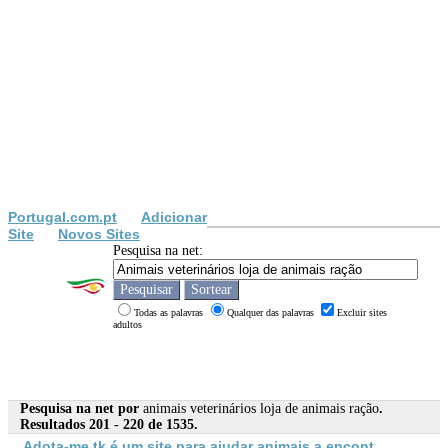
Portugal.com.pt
Adicionar
Site
Novos Sites
Pesquisa na net:
Todas as palavras
Qualquer das palavras
Excluir sites
adultos
Pesquisa na net por
animais veterinários loja de animais ração
.
Resultados 201 - 220 de 1535.
Adota-me.tk é um site para ajudar
animais
a encont