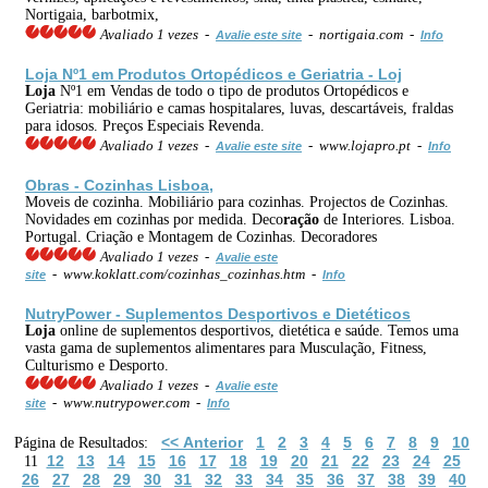
Nortigaia, barbotmix,
Avaliado 1 vezes -
- nortigaia.com -
Avalie este site
Info
Loja
Nº1 em Produtos Ortopédicos e Geriatria - Loj
Loja
Nº1 em Vendas de todo o tipo de produtos Ortopédicos e
Geriatria: mobiliário e camas hospitalares, luvas, descartáveis, fraldas
para idosos. Preços Especiais Revenda.
Avaliado 1 vezes -
- www.lojapro.pt -
Avalie este site
Info
Obras - Cozinhas Lisboa,
Moveis de cozinha. Mobiliário para cozinhas. Projectos de Cozinhas.
Novidades em cozinhas por medida. Deco
ração
de Interiores. Lisboa.
Portugal. Criação e Montagem de Cozinhas. Decoradores
Avaliado 1 vezes -
Avalie este
- www.koklatt.com/cozinhas_cozinhas.htm -
site
Info
NutryPower - Suplementos Desportivos e Dietéticos
Loja
online de suplementos desportivos, dietética e saúde. Temos uma
vasta gama de suplementos alimentares para Musculação, Fitness,
Culturismo e Desporto.
Avaliado 1 vezes -
Avalie este
- www.nutrypower.com -
site
Info
<< Anterior
1
2
3
4
5
6
7
8
9
10
Página de Resultados:
12
13
14
15
16
17
18
19
20
21
22
23
24
25
11
26
27
28
29
30
31
32
33
34
35
36
37
38
39
40