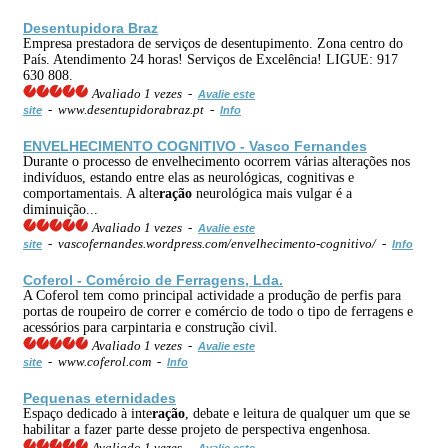
Desentupidora Braz
Empresa prestadora de serviços de desentupimento. Zona centro do
País. Atendimento 24 horas! Serviços de Excelência! LIGUE: 917
630 808.
Avaliado 1 vezes -
Avalie este
- www.desentupidorabraz.pt -
site
Info
ENVELHECIMENTO COGNITIVO - Vasco Fernandes
Durante o processo de envelhecimento ocorrem várias alterações nos
indivíduos, estando entre elas as neurológicas, cognitivas e
comportamentais. A alte
ração
neurológica mais vulgar é a
diminuição...
Avaliado 1 vezes -
Avalie este
- vascofernandes.wordpress.com/envelhecimento-cognitivo/ -
site
Info
Coferol - Comércio de Ferragens, Lda.
A Coferol tem como principal actividade a produção de perfis para
portas de roupeiro de correr e comércio de todo o tipo de ferragens e
acessórios para carpintaria e construção civil.
Avaliado 1 vezes -
Avalie este
- www.coferol.com -
site
Info
Pequenas eternidades
Espaço dedicado à inte
ração
, debate e leitura de qualquer um que se
habilitar a fazer parte desse projeto de perspectiva engenhosa.
Avaliado 1 vezes -
Avalie este