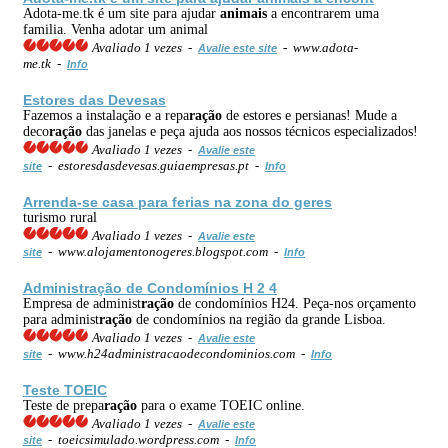
Adota-me.tk é um site para ajudar
animais
a encontrarem uma
familia. Venha adotar um animal
Avaliado 1 vezes -
- www.adota-
Avalie este site
me.tk -
Info
Estores das Devesas
Fazemos a instalação e a repa
ração
de estores e persianas! Mude a
deco
ração
das janelas e peça ajuda aos nossos técnicos especializados!
Avaliado 1 vezes -
Avalie este
- estoresdasdevesas.guiaempresas.pt -
site
Info
Arrenda-se casa para ferias na zona do geres
turismo rural
Avaliado 1 vezes -
Avalie este
- www.alojamentonogeres.blogspot.com -
site
Info
Administ
ração
de Condomínios H 2 4
Empresa de administ
ração
de condomínios H24. Peça-nos orçamento
para administ
ração
de condomínios na região da grande Lisboa.
Avaliado 1 vezes -
Avalie este
- www.h24administracaodecondominios.com -
site
Info
Teste TOEIC
Teste de prepa
ração
para o exame TOEIC online.
Avaliado 1 vezes -
Avalie este
- toeicsimulado.wordpress.com -
site
Info