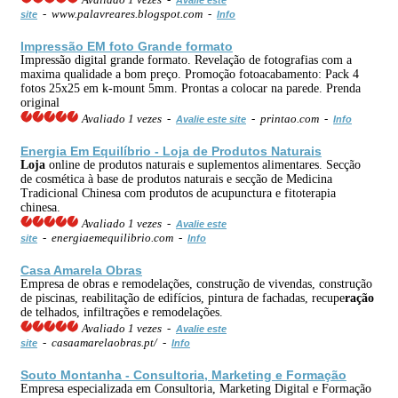
- www.palavreares.blogspot.com -
site
Info
Impressão EM foto Grande formato
Impressão digital grande formato. Revelação de fotografias com a
maxima qualidade a bom preço. Promoção fotoacabamento: Pack 4
fotos 25x25 em k-mount 5mm. Prontas a colocar na parede. Prenda
original
Avaliado 1 vezes -
- printao.com -
Avalie este site
Info
Energia Em Equilíbrio -
Loja
de Produtos Naturais
Loja
online de produtos naturais e suplementos alimentares. Secção
de cosmética à base de produtos naturais e secção de Medicina
Tradicional Chinesa com produtos de acupunctura e fitoterapia
chinesa.
Avaliado 1 vezes -
Avalie este
- energiaemequilibrio.com -
site
Info
Casa Amarela Obras
Empresa de obras e remodelações, construção de vivendas, construção
de piscinas, reabilitação de edifícios, pintura de fachadas, recupe
ração
de telhados, infiltrações e remodelações.
Avaliado 1 vezes -
Avalie este
- casaamarelaobras.pt/ -
site
Info
Souto Montanha - Consultoria, Marketing e Formação
Empresa especializada em Consultoria, Marketing Digital e Formação