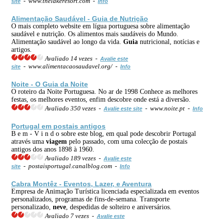
- www.thelakeresort.com -
site
Info
Alimentação Saudável -
Guia
de Nutrição
O mais completo website em lígua portuguesa sobre alimentação
saudável e nutrição. Os alimentos mais saudáveis do Mundo.
Alimentação saudável ao longo da vida.
Guia
nutricional, notícias e
artigos.
Avaliado 14 vezes -
Avalie este
- www.alimentacaosaudavel.org/ -
site
Info
Noite - O
Guia
da Noite
O roteiro da Noite Portuguesa. No ar de 1998 Conhece as melhores
festas, os melhores eventos, enfim descobre onde está a diversão.
Avaliado 350 vezes -
- www.noite.pt -
Avalie este site
Info
Portugal em postais antigos
B e m - V i n d o sobre este blog, em qual pode descobrir Portugal
através uma
viagem
pelo passado, com uma colecção de postais
antigos dos anos 1898 à 1960.
Avaliado 189 vezes -
Avalie este
- postaisportugal.canalblog.com -
site
Info
Cabra Montêz - Eventos, Lazer, e Aventura
Empresa de Animação Turística licenciada especializada em eventos
personalizados, programas de fins-de-semana. Transporte
personalizado,
neve
, despedidas de solteiro e aniversários.
Avaliado 7 vezes -
Avalie este