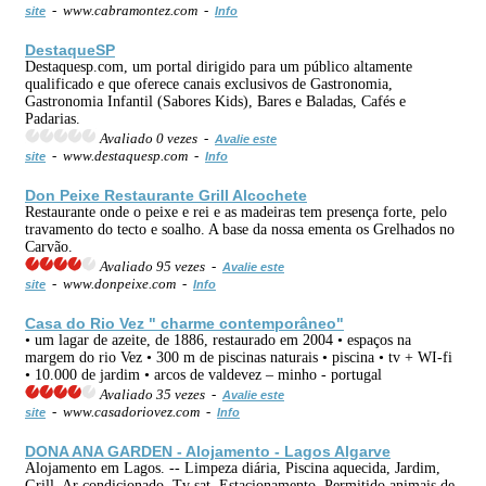
- www.cabramontez.com -
site
Info
DestaqueSP
Destaquesp.com, um portal dirigido para um público altamente
qualificado e que oferece canais exclusivos de Gastronomia,
Gastronomia Infantil (Sabores Kids), Bares e Baladas, Cafés e
Padarias.
Avaliado 0 vezes -
Avalie este
- www.destaquesp.com -
site
Info
Don Peixe Restaurante Grill Alcochete
Restaurante onde o peixe e rei e as madeiras tem presença forte, pelo
travamento do tecto e soalho. A base da nossa ementa os Grelhados no
Carvão.
Avaliado 95 vezes -
Avalie este
- www.donpeixe.com -
site
Info
Casa do Rio Vez " charme contemporâneo"
• um lagar de azeite, de 1886, restaurado em 2004 • espaços na
margem do rio Vez • 300 m de piscinas naturais • piscina • tv + WI-fi
• 10.000 de jardim • arcos de valdevez – minho - portugal
Avaliado 35 vezes -
Avalie este
- www.casadoriovez.com -
site
Info
DONA ANA GARDEN - Alojamento - Lagos Algarve
Alojamento em Lagos. -- Limpeza diária, Piscina aquecida, Jardim,
Grill, Ar condicionado, Tv sat, Estacionamento, Permitido animais de