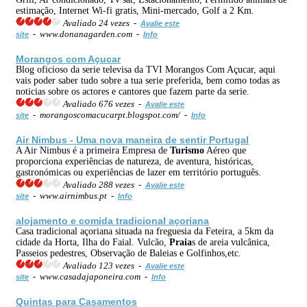
estimação, Internet Wi-fi gratis, Mini-mercado, Golf a 2 Km.
Avaliado 24 vezes -
Avalie este
- www.donanagarden.com -
site
Info
Morangos com Açucar
Blog oficioso da serie televisa da TVI Morangos Com Açucar, aqui
vais poder saber tudo sobre a tua serie preferida, bem como todas as
noticias sobre os actores e cantores que fazem parte da serie.
Avaliado 676 vezes -
Avalie este
- morangoscomacucarpt.blogspot.com/ -
site
Info
Air Nimbus - Uma nova maneira de sentir Portugal
A Air Nimbus é a primeira Empresa de
Turismo
Aéreo que
proporciona experiências de natureza, de aventura, históricas,
gastronómicas ou experiências de lazer em território português.
Avaliado 288 vezes -
Avalie este
- www.airnimbus.pt -
site
Info
alojamento e comida tradicional açoriana
Casa tradicional açoriana situada na freguesia da Feteira, a 5km da
cidade da Horta, Ilha do Faial. Vulcão,
Praia
s de areia vulcânica,
Passeios pedestres, Observação de Baleias e Golfinhos,etc.
Avaliado 123 vezes -
Avalie este
- www.casadajaponeira.com -
site
Info
Quintas para Casamentos