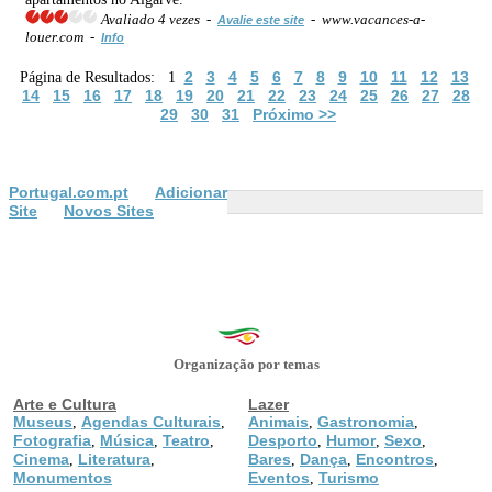
Avaliado 4 vezes -
- www.vacances-a-
Avalie este site
louer.com -
Info
2
3
4
5
6
7
8
9
10
11
12
13
Página de Resultados: 1
14
15
16
17
18
19
20
21
22
23
24
25
26
27
28
29
30
31
Próximo >>
Portugal.com.pt
Adicionar
Site
Novos Sites
Organização por temas
Arte e Cultura
Lazer
Museus
Agendas Culturais
Animais
Gastronomia
,
,
,
,
Fotografia
Música
Teatro
Desporto
Humor
Sexo
,
,
,
,
,
,
Cinema
Literatura
Bares
Dança
Encontros
,
,
,
,
,
Monumentos
Eventos
Turismo
,