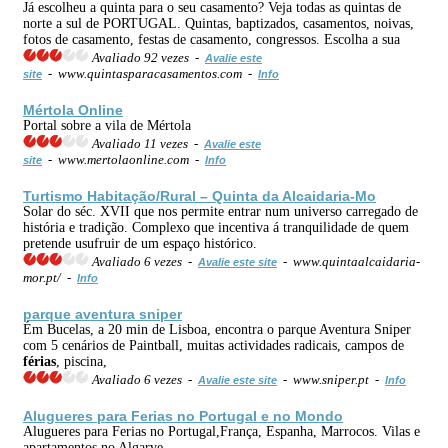
Já escolheu a quinta para o seu casamento? Veja todas as quintas de
norte a sul de PORTUGAL. Quintas, baptizados, casamentos, noivas,
fotos de casamento, festas de casamento, congressos. Escolha a sua
Avaliado 92 vezes -
Avalie este
- www.quintasparacasamentos.com -
site
Info
Mértola Online
Portal sobre a vila de Mértola
Avaliado 11 vezes -
Avalie este
- www.mertolaonline.com -
site
Info
Turtismo Habitação/Rural – Quinta da Alcaidaria-Mo
Solar do séc. XVII que nos permite entrar num universo carregado de
história e tradição. Complexo que incentiva á tranquilidade de quem
pretende usufruir de um espaço histórico.
Avaliado 6 vezes -
- www.quintaalcaidaria-
Avalie este site
mor.pt/ -
Info
parque aventura sniper
Ém Bucelas, a 20 min de Lisboa, encontra o parque Aventura Sniper
com 5 cenários de Paintball, muitas actividades radicais, campos de
férias
, piscina,
Avaliado 6 vezes -
- www.sniper.pt -
Avalie este site
Info
Alugueres para Ferias no Portugal e no Mondo
Alugueres para Ferias no Portugal,França, Espanha, Marrocos. Vilas e
apartamentos no Algarve.