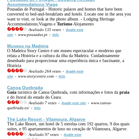
Accommodations;Viage
Pousadas de Portugal - Historic palaces and homes that have been
converted to bed-and-breakfasts and hotels. Locate one in the area you
want to visit, or look at the photo album. - Lodging Heritage
Accommodations;Viagens e
Turismo
Alojamento
Avaliado 135 vezes -
Avalie este
- www.pousadas.pt -
site
Info
Museus na Madeira
O Madeira Story Centre é um museu espectacular e moderno que
relata a História e a cultura da ilha da Madeira. Cuidadosamente
desenhado para proporcionar uma experiência única e fascinante, a
História
Avaliado 264 vezes -
Avalie este
- www.storycentre.com -
site
Info
Canoa Quebrada
Guia
turistico de Canoa Quebrada, com informações e fotos da
praia
e do litoral do estado do Ceara.
Avaliado 7 vezes -
- www.canoa-
Avalie este site
quebrada.es/ -
Info
The Lake Resort - Vilamoura, Algarve
The Lake Resort, um hotel de 5 estrelas com 192 quartos, 9 dos quais
suites, e 95 apartamentos de luxo no coração de Vilamoura, Algarve.
Avaliado 97 vezes -
Avalie este