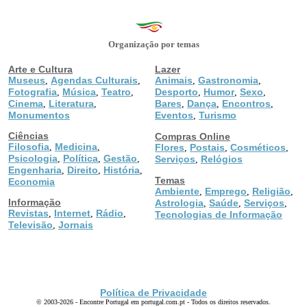
Organização por temas
Arte e Cultura
Lazer
Museus
Agendas Culturais
Animais
Gastronomia
,
,
,
,
Fotografia
Música
Teatro
Desporto
Humor
Sexo
,
,
,
,
,
,
Cinema
Literatura
Bares
Dança
Encontros
,
,
,
,
,
Monumentos
Eventos
Turismo
,
Ciências
Compras Online
Filosofia
Medicina
,
,
Flores
Postais
Cosméticos
,
,
,
Psicologia
Política
Gestão
,
,
,
Serviços
Relógios
,
Engenharia
Direito
História
,
,
,
Temas
Economia
Ambiente
Emprego
Religião
,
,
,
Informação
Astrologia
Saúde
Serviços
,
,
,
Revistas
Internet
Rádio
,
,
,
Tecnologias de Informação
Televisão
Jornais
,
Política de Privacidade
© 2003-2026 - Encontre Portugal em portugal.com.pt - Todos os direitos reservados.