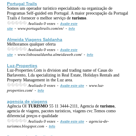
Portugal Trails
Somos um operador turístico especializado na organização de
Programas Self-guided em Portugal. A maior preocupação da Portugal
Trails é fornecer o melhor serviço de
turismo
.
Avaliado 0 vezes -
Avalie este
- www.portugaltrails.com/en/ -
site
Info
Almeida Viagens Saldanha
Melhoramos qualquer oferta
Avaliado 0 vezes -
Avalie este
- www.lisboasaldanha.almeidaweb.com/ -
site
Info
Luz-Properties
Luz-Properties.Com is division and trading name of Casas do
Barlavento, Lda specializing in Real Estate, Holidays Rentals and
Property Management in the Luz area.
Avaliado 0 vezes -
- www.luz-
Avalie este site
properties.com/ -
Info
agencia de viagens
Agência OI
TURISMO
55 11 3444-2111, Agencia de
turismo
,
agencia de viagens, pacotes turisticos, viagens cvc.Temos como
diferencial preços e qualidade
Avaliado 0 vezes -
- agencia-de-
Avalie este site
turismos.blogspot.com -
Info