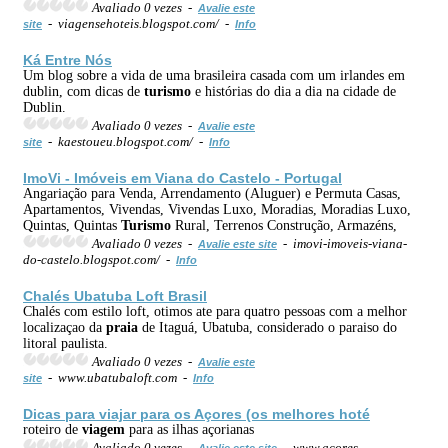
Avaliado 0 vezes -
Avalie este
- viagensehoteis.blogspot.com/ -
site
Info
Ká Entre Nós
Um blog sobre a vida de uma brasileira casada com um irlandes em
dublin, com dicas de
turismo
e histórias do dia a dia na cidade de
Dublin.
Avaliado 0 vezes -
Avalie este
- kaestoueu.blogspot.com/ -
site
Info
ImoVi - Imóveis em Viana do Castelo - Portugal
Angariação para Venda, Arrendamento (Aluguer) e Permuta Casas,
Apartamentos, Vivendas, Vivendas Luxo, Moradias, Moradias Luxo,
Quintas, Quintas
Turismo
Rural, Terrenos Construção, Armazéns,
Avaliado 0 vezes -
- imovi-imoveis-viana-
Avalie este site
do-castelo.blogspot.com/ -
Info
Chalés Ubatuba Loft Brasil
Chalés com estilo loft, otimos ate para quatro pessoas com a melhor
localizaçao da
praia
de Itaguá, Ubatuba, considerado o paraiso do
litoral paulista.
Avaliado 0 vezes -
Avalie este
- www.ubatubaloft.com -
site
Info
Dicas para viajar para os Açores (os melhores hoté
roteiro de
viagem
para as ilhas açorianas
Avaliado 0 vezes -
- www.acores-
Avalie este site