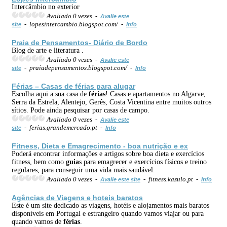
Intercâmbio no exterior
Avaliado 0 vezes -
Avalie este
- lopesintercambio.blogspot.com/ -
site
Info
Praia
de Pensamentos- Diário de Bordo
Blog de arte e literatura .
Avaliado 0 vezes -
Avalie este
- praiadepensamentos.blogspot.com/ -
site
Info
Férias
– Casas de
férias
para alugar
Escolha aqui a sua casa de
férias
! Casas e apartamentos no Algarve,
Serra da Estrela, Alentejo, Gerês, Costa Vicentina entre muitos outros
sítios. Pode ainda pesquisar por casas de campo.
Avaliado 0 vezes -
Avalie este
- ferias.grandemercado.pt -
site
Info
Fitness, Dieta e Emagrecimento - boa nutrição e ex
Poderá encontrar informações e artigos sobre boa dieta e exercícios
fitness, bem como
guia
s para emagrecer e exercícios físicos e treino
regulares, para conseguir uma vida mais saudável.
Avaliado 0 vezes -
- fitness.kazulo.pt -
Avalie este site
Info
Agências de Viagens e hoteis baratos
Este é um site dedicado as viagens, hotéis e alojamentos mais baratos
disponíveis em Portugal e estrangeiro quando vamos viajar ou para
quando vamos de
férias
.