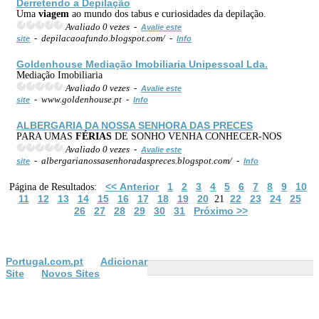
Derretendo a Depilação
Uma
viagem
ao mundo dos tabus e curiosidades da depilação.
Avaliado 0 vezes -
Avalie este
- depilacaoafundo.blogspot.com/ -
site
Info
Goldenhouse Mediação Imobiliaria Unipessoal Lda.
Mediação Imobiliaria
Avaliado 0 vezes -
Avalie este
- www.goldenhouse.pt -
site
Info
ALBERGARIA DA NOSSA SENHORA DAS PRECES
PARA UMAS
FÉRIAS
DE SONHO VENHA CONHECER-NOS
Avaliado 0 vezes -
Avalie este
- albergarianossasenhoradaspreces.blogspot.com/ -
site
Info
<< Anterior
1
2
3
4
5
6
7
8
9
10
Página de Resultados:
11
12
13
14
15
16
17
18
19
20
22
23
24
25
21
26
27
28
29
30
31
Próximo >>
Portugal.com.pt
Adicionar
Site
Novos Sites