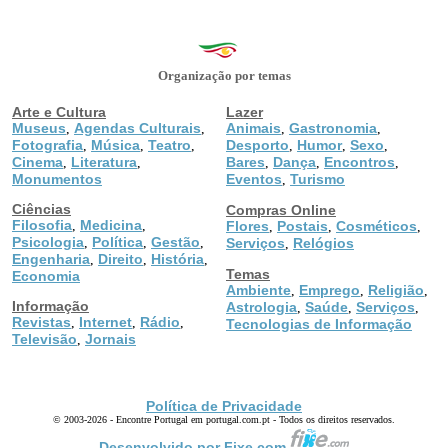
Organização por temas
Arte e Cultura
Lazer
Museus
Agendas Culturais
Animais
Gastronomia
,
,
,
,
Fotografia
Música
Teatro
Desporto
Humor
Sexo
,
,
,
,
,
,
Cinema
Literatura
Bares
Dança
Encontros
,
,
,
,
,
Monumentos
Eventos
Turismo
,
Ciências
Compras Online
Filosofia
Medicina
,
,
Flores
Postais
Cosméticos
,
,
,
Psicologia
Política
Gestão
,
,
,
Serviços
Relógios
,
Engenharia
Direito
História
,
,
,
Temas
Economia
Ambiente
Emprego
Religião
,
,
,
Informação
Astrologia
Saúde
Serviços
,
,
,
Revistas
Internet
Rádio
,
,
,
Tecnologias de Informação
Televisão
Jornais
,
Política de Privacidade
© 2003-2026 - Encontre Portugal em portugal.com.pt - Todos os direitos reservados.
Desenvolvido por Fixe.com.