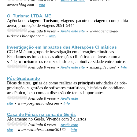
azores.blog.com -
Info
Oi
Turismo
LTDA. ME
Agência de
viagem
,
Turismo
, viagens, pacote de
viagem
, companhia
aérea, promoção de viagens 2091-5444
Avaliado 0 vezes -
- www.agencia-de-
Avalie este site
turismos.blogspot.com -
Info
Investigação em Impactos das Alterações Climáticas
CC-IAM é um grupo de investigação em alterações climáticas.
Estudamos os impactos das alterações climáticas em áreas como a
saúde, o
turismo
, os recursos hídricos, a biodiversidade entre outros.
Avaliado 0 vezes -
- sim.ul.pt/cciam/ -
Avalie este site
Info
Pós-Graduando
Dicas de sites,
guia
s de como realizar as principais atividades da pós-
graduação, sugestões de softwares estatísticos, histórias do cotidiano
acadêmico, bem como a discussão de temas importantes.
Avaliado 0 vezes -
Avalie este
- www.posgraduando.com -
site
Info
Casa de
Férias
na zona do Gerês
Alojamento no Gerês, Vivenda com 3 quartos
Avaliado 0 vezes -
Avalie este
- www.mediaferias.com/50175 -
site
Info