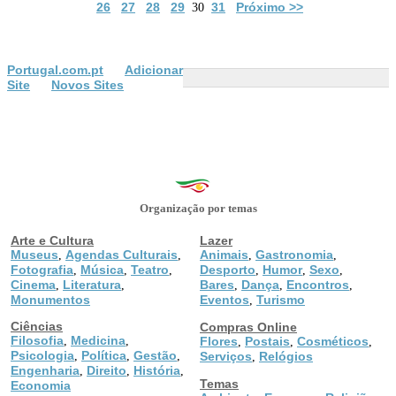
26
27
28
29
31
Próximo >>
30
Portugal.com.pt
Adicionar
Site
Novos Sites
Organização por temas
Arte e Cultura
Lazer
Museus
Agendas Culturais
Animais
Gastronomia
,
,
,
,
Fotografia
Música
Teatro
Desporto
Humor
Sexo
,
,
,
,
,
,
Cinema
Literatura
Bares
Dança
Encontros
,
,
,
,
,
Monumentos
Eventos
Turismo
,
Ciências
Compras Online
Filosofia
Medicina
,
,
Flores
Postais
Cosméticos
,
,
,
Psicologia
Política
Gestão
,
,
,
Serviços
Relógios
,
Engenharia
Direito
História
,
,
,
Temas
Economia