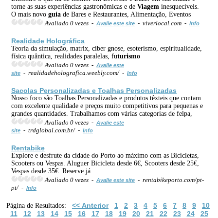
torne as suas experiências gastronômicas e de
Viagem
inesquecíveis.
O mais novo
guia
de Bares e Restaurantes, Alimentação, Eventos
Avaliado 0 vezes -
- viverlocal.com -
Avalie este site
Info
Realidade Holográfica
Teoria da simulação, matrix, ciber gnose, esoterismo, espiritualidade,
física quântica, realidades paralelas, fu
turismo
Avaliado 0 vezes -
Avalie este
- realidadeholografica.weebly.com/ -
site
Info
Sacolas Personalizadas e Toalhas Personalizadas
Nosso foco são Toalhas Personalizadas e produtos têxteis que contam
com excelente qualidade e preços muito competitivos para pequenas e
grandes quantidades. Trabalhamos com várias categorias de felpa,
Avaliado 0 vezes -
Avalie este
- trdglobal.com.br/ -
site
Info
Rentabike
Explore e desfrute da cidade do Porto ao máximo com as Bicicletas,
Scooters ou Vespas. Aluguer Bicicleta desde 6€, Scooters desde 25€,
Vespas desde 35€. Reserve já
Avaliado 0 vezes -
- rentabikeporto.com/pt-
Avalie este site
pt/ -
Info
<< Anterior
1
2
3
4
5
6
7
8
9
10
Página de Resultados:
11
12
13
14
15
16
17
18
19
20
21
22
23
24
25