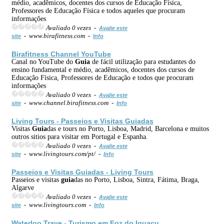
médio, acadêmicos, docentes dos cursos de Educação Física,
Professores de Educação Física e todos aqueles que procuram
informações
Avaliado 0 vezes -
Avalie este
- www.birafitness.com -
site
Info
Birafitness Channel YouTube
Canal no YouTube do
Guia
de fácil utilização para estudantes do
ensino fundamental e médio, acadêmicos, docentes dos cursos de
Educação Física, Professores de Educação e todos que procuram
informações
Avaliado 0 vezes -
Avalie este
- www.channel.birafitness.com -
site
Info
Living Tours - Passeios e Visitas
Guia
das
Visitas
Guia
das e tours no Porto, Lisboa, Madrid, Barcelona e muitos
outros sitios para visitar em Portugal e Espanha.
Avaliado 0 vezes -
Avalie este
- www.livingtours.com/pt/ -
site
Info
Passeios e Visitas
Guia
das - Living Tours
Passeios e visitas
guia
das no Porto, Lisboa, Sintra, Fátima, Braga,
Algarve
Avaliado 0 vezes -
Avalie este
- www.livingtours.com -
site
Info
Waterloo Trave -
Turismo
em Foz do Iguaçu