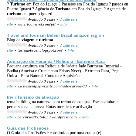
?
Turismo
em Foz do Iguaçu ? Passeios em Foz do Iguaçu ? paseos en
Puerto Iguazú ? Agência de
Turismo
em Foz do Iguaçu ? Agencia de
turismo
em puerto iguazú
Avaliado 0 vezes -
Avalie este
- waterlootravel.com/pt/ -
site
Info
Travel and tourism Belem Brazil amazon region
Blog de
viagem
e
turismo
Avaliado 0 vezes -
Avalie este
- turismobrazi.blogspot.com/ -
site
Info
Aquisição de Herança / Relíquia - Extremo Rara
Pequena escultura em Relíquia de Jadeíte Jade Burmesa/ Imperial -
Budha (Ameixa e Creme com Frisos
Neve
) - Extremo Rara, Peça
Única - Pura Natural. Contato e Aquisição
Avaliado 0 vezes -
Avalie este
- excitementpsy.wixsite.com/jade-carved-8d -
site
Info
Irivir
Turismo
de ativação
tema building na natureza para treino de equipas. Escapadinhas e
percursos na natureza. Rotas turísticas e activação
Avaliado 0 vezes -
Avalie este
- percursos85154859.wordpress.com/ -
site
Info
Guia
das Profissões
O
Guia
das Profissões é constituído por uma equipa(e)