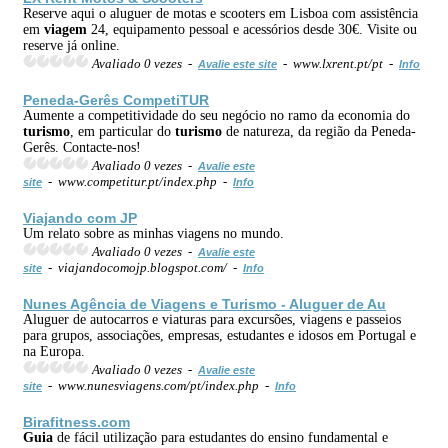
Reserve aqui o aluguer de motas e scooters em Lisboa com assistência
em
viagem
24, equipamento pessoal e acessórios desde 30€. Visite ou
reserve já online.
Avaliado 0 vezes -
- www.lxrent.pt/pt -
Avalie este site
Info
Peneda-Gerês CompetiTUR
Aumente a competitividade do seu negócio no ramo da economia do
turismo
, em particular do
turismo
de natureza, da região da Peneda-
Gerês. Contacte-nos!
Avaliado 0 vezes -
Avalie este
- www.competitur.pt/index.php -
site
Info
Viajando com JP
Um relato sobre as minhas viagens no mundo.
Avaliado 0 vezes -
Avalie este
- viajandocomojp.blogspot.com/ -
site
Info
Nunes Agência de Viagens e
Turismo
- Aluguer de Au
Aluguer de autocarros e viaturas para excursões, viagens e passeios
para grupos, associações, empresas, estudantes e idosos em Portugal e
na Europa.
Avaliado 0 vezes -
Avalie este
- www.nunesviagens.com/pt/index.php -
site
Info
Birafitness.com
Guia
de fácil utilização para estudantes do ensino fundamental e