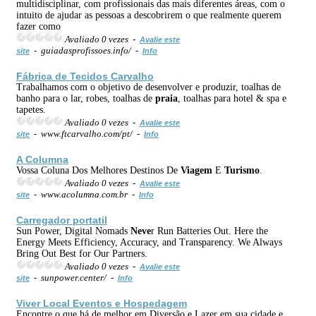
multidisciplinar, com profissionais das mais diferentes áreas, com o
intuito de ajudar as pessoas a descobrirem o que realmente querem
fazer como
Avaliado 0 vezes -
Avalie este
- guiadasprofissoes.info/ -
site
Info
Fábrica de Tecidos Carvalho
Trabalhamos com o objetivo de desenvolver e produzir, toalhas de
banho para o lar, robes, toalhas de
praia
, toalhas para hotel & spa e
tapetes.
Avaliado 0 vezes -
Avalie este
- www.ftcarvalho.com/pt/ -
site
Info
A Columna
Vossa Coluna Dos Melhores Destinos De
Viagem
E
Turismo
.
Avaliado 0 vezes -
Avalie este
- www.acolumna.com.br -
site
Info
Carregador portatil
Sun Power, Digital Nomads
Neve
r Run Batteries Out. Here the
Energy Meets Efficiency, Accuracy, and Transparency. We Always
Bring Out Best for Our Partners.
Avaliado 0 vezes -
Avalie este
- sunpower.center/ -
site
Info
Viver Local Eventos e Hospedagem
Encontre o que há de melhor em Diversão e Lazer em sua cidade e