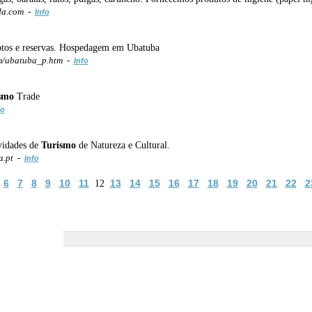
da.com -
Info
fotos e reservas. Hospedagem em Ubatuba
m/ubatuba_p.htm -
Info
smo
Trade
fo
vidades de
Turismo
de Natureza e Cultural.
a.pt -
Info
6
7
8
9
10
11
13
14
15
16
17
18
19
20
21
22
2
12