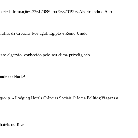
nta,etc Informações-226179889 ou 966701996-Aberto todo o Ano
rafias da Croacia, Portugal, Egipto e Reino Unido.
ento algarvio, conhecido pelo seu clima priveligiado
rande do Norte!
g group. - Lodging Hotels;Ciências Sociais Ciência Política;Viagens e
hotéis no Brasil.