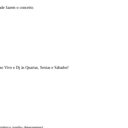
ade fazem o conceito.
o Vivo e Dj às Quartas, Sextas e Sábados!
igiénico jumbo,detergentes)