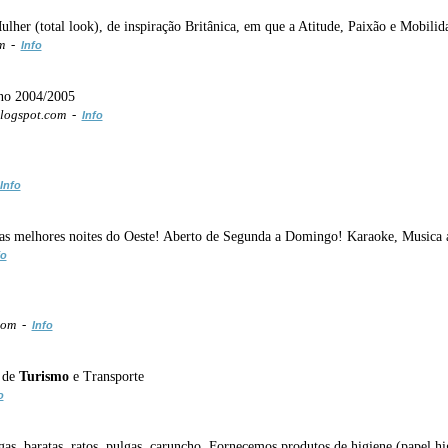
her (total look), de inspiração Britânica, em que a Atitude, Paixão e Mobilid
om -
Info
no 2004/2005
logspot.com -
Info
Info
 as melhores noites do Oeste! Aberto de Segunda a Domingo! Karaoke, Musica a
fo
com -
Info
s de
Turismo
e Transporte
o
as, baratas, ratos, pulgas, caruncho. Fornecemos produtos de higiene (papel h