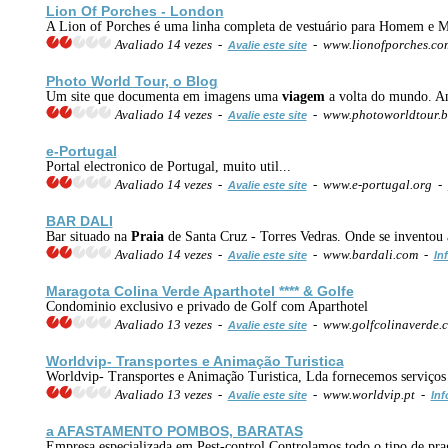
Lion Of Porches - London
A Lion of Porches é uma linha completa de vestuário para Homem e Mul
Avaliado 14 vezes -
- www.lionofporches.c
Avalie este site
Photo World Tour, o Blog
Um site que documenta em imagens uma
viagem
a volta do mundo. A
Avaliado 14 vezes -
- www.photoworldtour.b
Avalie este site
e-Portugal
Portal electronico de Portugal, muito util...
Avaliado 14 vezes -
- www.e-portugal.org -
Avalie este site
BAR DALI
Bar situado na
Praia
de Santa Cruz - Torres Vedras. Onde se inventou
Avaliado 14 vezes -
- www.bardali.com -
Avalie este site
In
Maragota Colina Verde Aparthotel **** & Golfe
Condominio exclusivo e privado de Golf com Aparthotel
Avaliado 13 vezes -
- www.golfcolinaverde.
Avalie este site
Worldvip- Transportes e Animação Turistica
Worldvip- Transportes e Animação Turistica, Lda fornecemos serviço
Avaliado 13 vezes -
- www.worldvip.pt -
Avalie este site
Inf
a AFASTAMENTO POMBOS, BARATAS
Empresa especializada em Pest-control Controlamos todo o tipo de prag