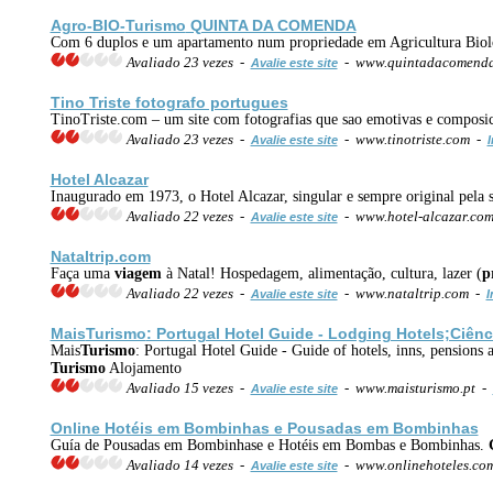
Agro-BIO-
Turismo
QUINTA DA COMENDA
Com 6 duplos e um apartamento num propriedade em Agricultura Bioló
Avaliado 23 vezes -
- www.quintadacomenda
Avalie este site
Tino Triste fotografo portugues
TinoTriste.com – um site com fotografias que sao emotivas e composici
Avaliado 23 vezes -
- www.tinotriste.com -
Avalie este site
I
Hotel Alcazar
Inaugurado em 1973, o Hotel Alcazar, singular e sempre original pela s
Avaliado 22 vezes -
- www.hotel-alcazar.co
Avalie este site
Nataltrip.com
Faça uma
viagem
à Natal! Hospedagem, alimentação, cultura, lazer (
p
Avaliado 22 vezes -
- www.nataltrip.com -
Avalie este site
I
Mais
Turismo
: Portugal Hotel Guide - Lodging Hotels;Ciênc
Mais
Turismo
: Portugal Hotel Guide - Guide of hotels, inns, pensions a
Turismo
Alojamento
Avaliado 15 vezes -
- www.maisturismo.pt -
Avalie este site
Online Hotéis em Bombinhas e Pousadas em Bombinhas
Guía de Pousadas em Bombinhase e Hotéis em Bombas e Bombinhas.
Avaliado 14 vezes -
- www.onlinehoteles.c
Avalie este site