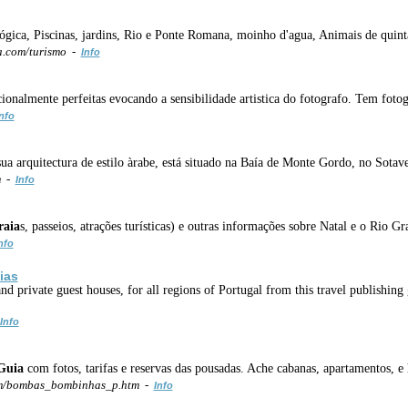
gica, Piscinas, jardins, Rio e Ponte Romana, moinho d'agua, Animais de qui
.com/turismo -
Info
onalmente perfeitas evocando a sensibilidade artistica do fotografo. Tem fotog
nfo
ua arquitectura de estilo àrabe, está situado na Baía de Monte Gordo, no Sotav
m -
Info
raia
s, passeios, atrações turísticas) e outras informações sobre Natal e o Rio G
nfo
ias
nd private guest houses, for all regions of Portugal from this travel publishin
Info
Guia
com fotos, tarifas e reservas das pousadas. Ache cabanas, apartamentos, e 
om/bombas_bombinhas_p.htm -
Info