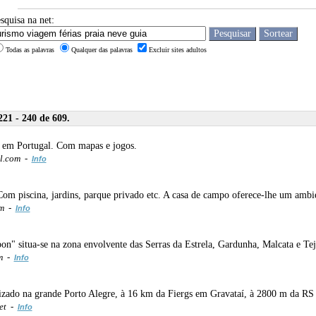
squisa na net:
Todas as palavras
Qualquer das palavras
Excluir sites adultos
21 - 240 de 609.
zer em Portugal. Com mapas e jogos.
l.com -
Info
om piscina, jardins, parque privado etc. A casa de campo oferece-lhe um ambie
om -
Info
n" situa-se na zona envolvente das Serras da Estrela, Gardunha, Malcata e Tej
om -
Info
izado na grande Porto Alegre, à 16 km da Fiergs em Gravataí, à 2800 m da RS 1
et -
Info