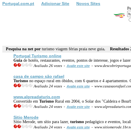
Portugal.com.pt
Adicionar Site
Novos Sites
Pe
Pesquisa na net por
turismo viagem férias praia neve guia
. Resultados 2
Portugal
Turismo
online
Guia
de hotéis, restaurantes, eventos, pontos de interesse, jogos e la
Avaliado 26 vezes -
- www.descobrirportuga
Avalie este site
casa de campo são rafael
Turismo
no espaço rural em óbidos, com 6 quartos e 4 apartamentos. C
Avaliado 24 vezes -
- www.casasaorafael.c
Avalie este site
www.alpreadaturis.com
Convertido em
Turismo
Rural em 2004, o Solar dos "Caldeira e Bourbo
Avaliado 24 vezes -
- www.alpreadaturis.c
Avalie este site
Sitio Merode
Sítio Merode, um sítio para lazer,
turismo
pedagógico e eventos, local
Avaliado 24 vezes -
- www.sitiomerode.1br.n
Avalie este site