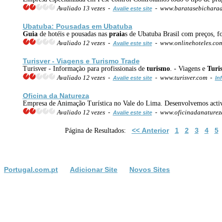
Avaliado 13 vezes -
- www.baratasebichara
Avalie este site
Ubatuba: Pousadas em Ubatuba
Guia
de hotéis e pousadas nas
praia
s de Ubatuba Brasil com preços, 
Avaliado 12 vezes -
- www.onlinehoteles.co
Avalie este site
Turisver - Viagens e
Turismo
Trade
Turisver - Informaçào para profissionais de
turismo
. - Viagens e
Turi
Avaliado 12 vezes -
- www.turisver.com -
Avalie este site
In
Oficina da Natureza
Empresa de Animação Turística no Vale do Lima. Desenvolvemos acti
Avaliado 12 vezes -
- www.oficinadanaturez
Avalie este site
<< Anterior
1
2
3
4
5
Página de Resultados:
Portugal.com.pt
Adicionar Site
Novos Sites