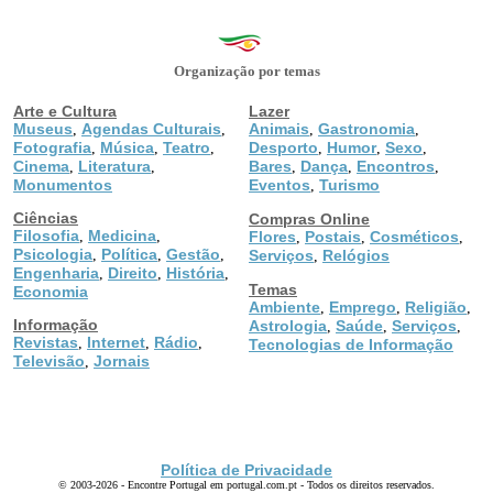
Organização por temas
Arte e Cultura
Lazer
Museus
Agendas Culturais
Animais
Gastronomia
,
,
,
,
Fotografia
Música
Teatro
Desporto
Humor
Sexo
,
,
,
,
,
,
Cinema
Literatura
Bares
Dança
Encontros
,
,
,
,
,
Monumentos
Eventos
Turismo
,
Ciências
Compras Online
Filosofia
Medicina
,
,
Flores
Postais
Cosméticos
,
,
,
Psicologia
Política
Gestão
,
,
,
Serviços
Relógios
,
Engenharia
Direito
História
,
,
,
Temas
Economia
Ambiente
Emprego
Religião
,
,
,
Informação
Astrologia
Saúde
Serviços
,
,
,
Revistas
Internet
Rádio
,
,
,
Tecnologias de Informação
Televisão
Jornais
,
Política de Privacidade
© 2003-2026 - Encontre Portugal em portugal.com.pt - Todos os direitos reservados.