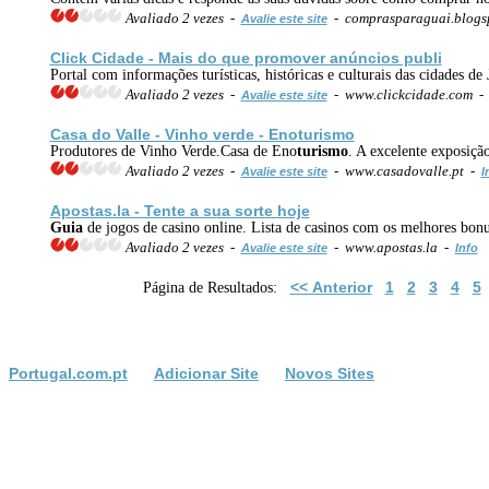
Avaliado 2 vezes -
- comprasparaguai.blogs
Avalie este site
Click Cidade - Mais do que promover anúncios publi
Portal com informações turísticas, históricas e culturais das cidades 
Avaliado 2 vezes -
- www.clickcidade.com 
Avalie este site
Casa do Valle - Vinho verde - Eno
turismo
Produtores de Vinho Verde.Casa de Eno
turismo
. A excelente exposiçã
Avaliado 2 vezes -
- www.casadovalle.pt -
Avalie este site
I
Apostas.la - Tente a sua sorte hoje
Guia
de jogos de casino online. Lista de casinos com os melhores bonu
Avaliado 2 vezes -
- www.apostas.la -
Avalie este site
Info
<< Anterior
1
2
3
4
5
Página de Resultados:
Portugal.com.pt
Adicionar Site
Novos Sites