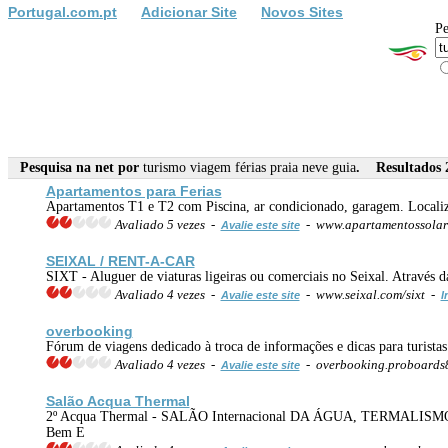
Portugal.com.pt
Adicionar Site
Novos Sites
Pe
Pesquisa na net por
turismo viagem férias praia neve guia
. Resultados 2
Apartamentos para Ferias
Apartamentos T1 e T2 com Piscina, ar condicionado, garagem. Locali
Avaliado 5 vezes -
- www.apartamentossolar
Avalie este site
SEIXAL / RENT-A-CAR
SIXT - Aluguer de viaturas ligeiras ou comerciais no Seixal. Atravé
Avaliado 4 vezes -
- www.seixal.com/sixt -
Avalie este site
I
overbooking
Fórum de viagens dedicado à troca de informações e dicas para turistas
Avaliado 4 vezes -
- overbooking.proboards
Avalie este site
Salão Acqua Thermal
2º Acqua Thermal - SALÃO Internacional DA ÁGUA, TERMALISM
Bem E