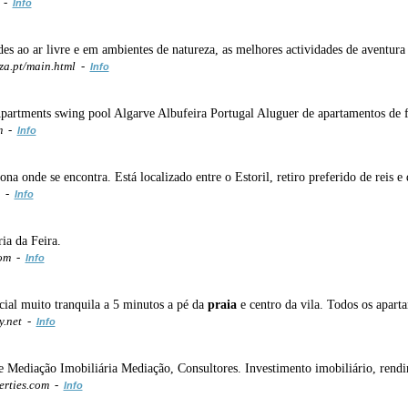
 -
Info
des ao ar livre e em ambientes de natureza, as melhores actividades de aventu
a.pt/main.html -
Info
partments swing pool Algarve Albufeira Portugal Aluguer de apartamentos de f
m -
Info
onde se encontra. Está localizado entre o Estoril, retiro preferido de reis e d
m -
Info
ia da Feira.
com -
Info
ial muito tranquila a 5 minutos a pé da
praia
e centro da vila. Todos os apart
y.net -
Info
e Mediação Imobiliária Mediação, Consultores. Investimento imobiliário, rendi
erties.com -
Info