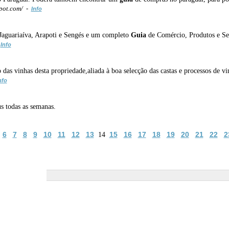
pot.com/ -
Info
de Jaguariaíva, Arapoti e Sengés e um completo
Guia
de Comércio, Produtos e Se
-
Info
o das vinhas desta propriedade,aliada à boa selecção das castas e processos de v
nfo
s todas as semanas.
6
7
8
9
10
11
12
13
15
16
17
18
19
20
21
22
2
14