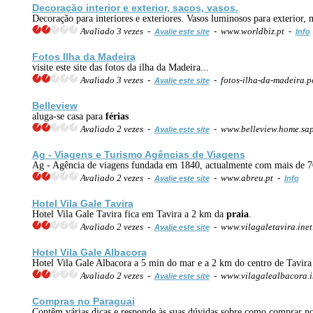
Decoração interior e exterior, sacos, vasos.
Decoração para interiores e exteriores. Vasos luminosos para exterior, 
Avaliado 3 vezes -
- www.worldbiz.pt -
Avalie este site
Info
Fotos Ilha da Madeira
visite este site das fotos da ilha da Madeira...
Avaliado 3 vezes -
- fotos-ilha-da-madeira.p
Avalie este site
Belleview
aluga-se casa para
férias
Avaliado 2 vezes -
- www.belleview.home.sa
Avalie este site
Ag - Viagens e
Turismo
Agências de Viagens
Ag - Agência de viagens fundada em 1840, actualmente com mais de 70
Avaliado 2 vezes -
- www.abreu.pt -
Avalie este site
Info
Hotel Vila Gale Tavira
Hotel Vila Gale Tavira fica em Tavira a 2 km da
praia
.
Avaliado 2 vezes -
- www.vilagaletavira.inet
Avalie este site
Hotel Vila Gale Albacora
Hotel Vila Gale Albacora a 5 min do mar e a 2 km do centro de Tavira
Avaliado 2 vezes -
- www.vilagalealbacora.i
Avalie este site
Compras no Paraguai
Contêm várias dicas e responde às suas dúvidas sobre como comprar 