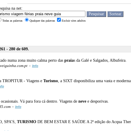
squisa na net:
Todas as palavras
Qualquer das palavras
Excluir sites adultos
61 - 280 de 609.
zado numa zona muito calma perto das
praia
s da Galé e Salgados, Albufeira.
veiguinha.com.pt -
Info
s da TROPITUR - Viagens e
Turismo
, a SIXT disponibiliza uma vasta e moderna
nfo
 ocasionais. Vá para fora cá dentro. Viagens de
neve
e desporivas.
85.com -
Info
O, SPA’S,
TURISMO
DE BEM ESTAR E SAÚDE A 2ª edição do Acqua Thermal 