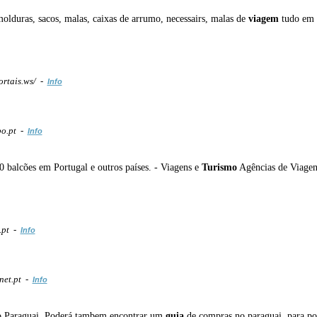
molduras, sacos, malas, caixas de arrumo, necessairs, malas de
viagem
tudo em 
ortais.ws/ -
Info
po.pt -
Info
 balcões em Portugal e outros países. - Viagens e
Turismo
Agências de Viagen
.pt -
Info
net.pt -
Info
no Paraguai. Poderá tambem encontrar um
guia
de compras no paraguai, para po