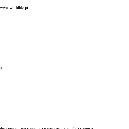
www.worldbiz.pt
s
der comprar em segurança e sem surpresas. Faça compras.