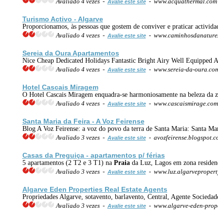
Avaliado 4 vezes -
- www.acquathermal.com
Avalie este site
Turismo
Activo - Algarve
Proporcionamos, às pessoas que gostem de conviver e praticar activida
Avaliado 4 vezes -
- www.caminhosdanaturez
Avalie este site
Sereia da Oura Apartamentos
Nice Cheap Dedicated Holidays Fantastic Bright Airy Well Equipped A
Avaliado 4 vezes -
- www.sereia-da-oura.co
Avalie este site
Hotel Cascais Miragem
O Hotel Cascais Miragem enquadra-se harmoniosamente na beleza da zona 
Avaliado 4 vezes -
- www.cascaismirage.co
Avalie este site
Santa Maria da Feira - A Voz Feirense
Blog A Voz Feirense: a voz do povo da terra de Santa Maria: Santa Mar
Avaliado 3 vezes -
- avozfeirense.blogspot.
Avalie este site
Casas da Preguiça - apartamentos p/
férias
5 apartamentos (2 T2 e 3 T1) na
Praia
da Luz, Lagos em zona residenc
Avaliado 3 vezes -
- www.luz.algarvepropert
Avalie este site
Algarve Eden Properties Real Estate Agents
Propriedades Algarve, sotavento, barlavento, Central, Agente Sociedad
Avaliado 3 vezes -
- www.algarve-eden-prop
Avalie este site