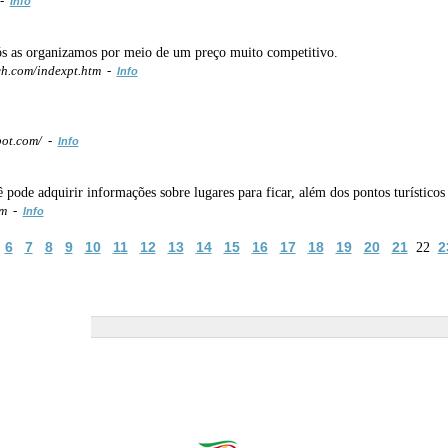
 -
Info
nós as organizamos por meio de um preço muito competitivo.
h.com/indexpt.htm -
Info
pot.com/ -
Info
e adquirir informações sobre lugares para ficar, além dos pontos turísticos ma
om -
Info
6
7
8
9
10
11
12
13
14
15
16
17
18
19
20
21
2
22