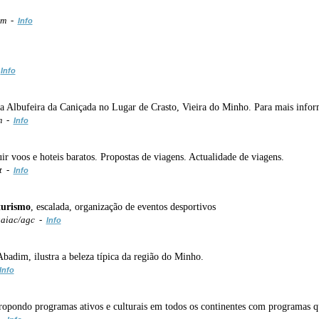
om -
Info
-
Info
da Albufeira da Caniçada no Lugar de Crasto, Vieira do Minho. Para mais inf
m -
Info
r voos e hoteis baratos. Propostas de viagens. Actualidade de viagens.
pt -
Info
turismo
, escalada, organização de eventos desportivos
aiac/agc -
Info
Abadim, ilustra a beleza típica da região do Minho.
Info
ropondo programas ativos e culturais em todos os continentes com programas q