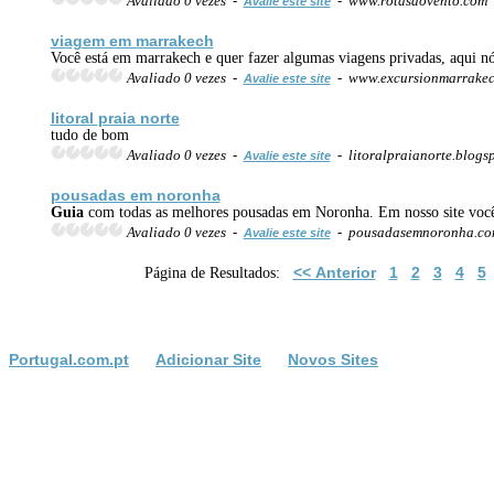
Avaliado 0 vezes -
- www.rotasdovento.com
Avalie este site
viagem
em marrakech
Você está em marrakech e quer fazer algumas viagens privadas, aqui 
Avaliado 0 vezes -
- www.excursionmarrakec
Avalie este site
litoral
praia
norte
tudo de bom
Avaliado 0 vezes -
- litoralpraianorte.blogs
Avalie este site
pousadas em noronha
Guia
com todas as melhores pousadas em Noronha. Em nosso site você pod
Avaliado 0 vezes -
- pousadasemnoronha.c
Avalie este site
<< Anterior
1
2
3
4
5
Página de Resultados:
Portugal.com.pt
Adicionar Site
Novos Sites