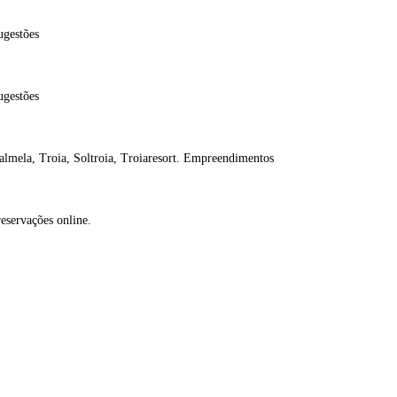
ugestões
ugestões
almela, Troia, Soltroia, Troiaresort. Empreendimentos
reservações online.