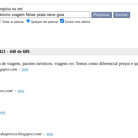
squisa na net:
Todas as palavras
Qualquer das palavras
Excluir sites adultos
21 - 440 de 609.
a de viagens, pacotes turisticos, viagens cvc.Temos como diferencial preços e q
ogspot.com -
Info
pot.com/ -
Info
Info
daspreces.blogspot.com/ -
Info