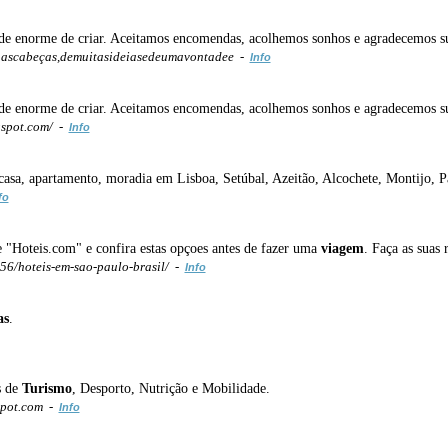
ade enorme de criar. Aceitamos encomendas, acolhemos sonhos e agradecemos s
ascabeças,demuitasideiasedeumavontadee -
Info
ade enorme de criar. Aceitamos encomendas, acolhemos sonhos e agradecemos s
gspot.com/ -
Info
casa, apartamento, moradia em Lisboa, Setúbal, Azeitão, Alcochete, Montijo, P
fo
te "Hoteis.com" e confira estas opçoes antes de fazer uma
viagem
. Faça as suas 
6/hoteis-em-sao-paulo-brasil/ -
Info
as
.
s de
Turismo
, Desporto, Nutrição e Mobilidade.
spot.com -
Info