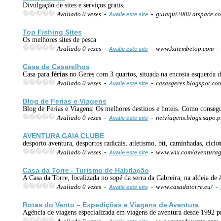
Divulgação de sites e serviços gratis.
Avaliado 0 vezes -
- guiaqui2000.atspace.c
Avalie este site
Top Fishing Sites
Os melhores sites de pesca
Avaliado 0 vezes -
- www.katembetop.com 
Avalie este site
Casa de Casarelhos
Casa para
férias
no Geres com 3 quartos, situada na encosta esquerda 
Avaliado 0 vezes -
- casasgeres.blogspot.co
Avalie este site
Blog de Ferias e Viagens
Blog de Ferias e Viagens: Os melhores destinos e hoteis. Como consegui
Avaliado 0 vezes -
- netviagens.blogs.sapo.
Avalie este site
AVENTURA GAIA CLUBE
desporto aventura, desportos radicais, atletismo, btt, caminhadas, ciclo
Avaliado 0 vezes -
- www.wix.com/aventurag
Avalie este site
Casa da Torre -
Turismo
de Habitação
A Casa da Torre, localizada no sopé da serra da Cabreira, na aldeia de 
Avaliado 0 vezes -
- www.casadatorre.eu/ -
Avalie este site
Rotas do Vento – Expedições e Viagens de Aventura
Agência de viagens especializada em viagens de aventura desde 1992 p