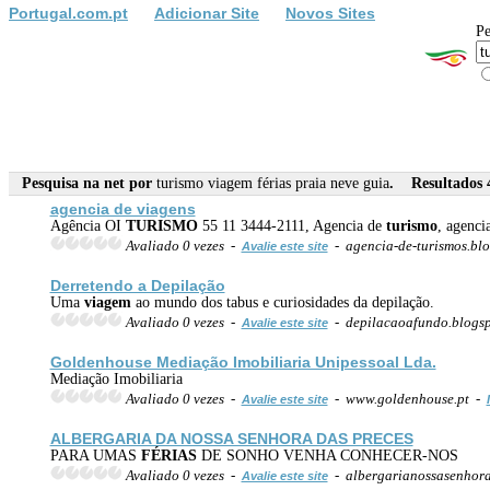
Portugal.com.pt
Adicionar Site
Novos Sites
Pe
Pesquisa na net por
turismo viagem férias praia neve guia
. Resultados 4
agencia de viagens
Agência OI
TURISMO
55 11 3444-2111, Agencia de
turismo
, agenci
Avaliado 0 vezes -
- agencia-de-turismos.bl
Avalie este site
Derretendo a Depilação
Uma
viagem
ao mundo dos tabus e curiosidades da depilação.
Avaliado 0 vezes -
- depilacaoafundo.blogs
Avalie este site
Goldenhouse Mediação Imobiliaria Unipessoal Lda.
Mediação Imobiliaria
Avaliado 0 vezes -
- www.goldenhouse.pt -
Avalie este site
ALBERGARIA DA NOSSA SENHORA DAS PRECES
PARA UMAS
FÉRIAS
DE SONHO VENHA CONHECER-NOS
Avaliado 0 vezes -
- albergarianossasenhora
Avalie este site