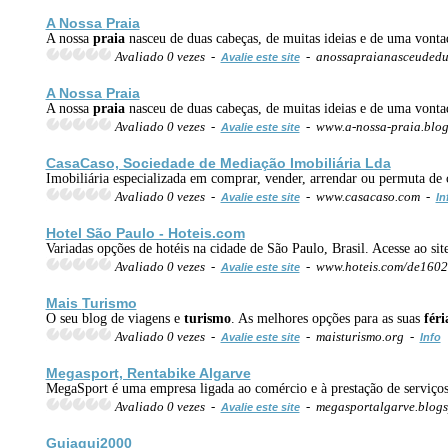
A Nossa
Praia
A nossa
praia
nasceu de duas cabeças, de muitas ideias e de uma vont
Avaliado 0 vezes -
- anossapraianasceudedu
Avalie este site
A Nossa
Praia
A nossa
praia
nasceu de duas cabeças, de muitas ideias e de uma vont
Avaliado 0 vezes -
- www.a-nossa-praia.blo
Avalie este site
CasaCaso, Sociedade de Mediação Imobiliária Lda
Imobiliária especializada em comprar, vender, arrendar ou permuta de 
Avaliado 0 vezes -
- www.casacaso.com -
Avalie este site
In
Hotel São Paulo - Hoteis.com
Variadas opções de hotéis na cidade de São Paulo, Brasil. Acesse ao si
Avaliado 0 vezes -
- www.hoteis.com/de16025
Avalie este site
Mais
Turismo
O seu blog de viagens e
turismo
. As melhores opções para as suas
féri
Avaliado 0 vezes -
- maisturismo.org -
Avalie este site
Info
Megasport, Rentabike Algarve
MegaSport é uma empresa ligada ao comércio e à prestação de serviço
Avaliado 0 vezes -
- megasportalgarve.blog
Avalie este site
Guia
qui2000