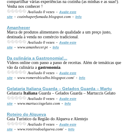
compartilhar várias experiências na cozinha (as minhas e as suas!).
Venha nos conhecer !
Avaliado 0 vezes -
Avalie este
- cozinhaperfumada.blogspot.com -
site
Info
Amanhecer
Marca de produtos alimentares de qualidade a um preço justo,
destinada à venda no comércio tradicional.
Avaliado 0 vezes -
Avalie este
- www.amanhecer.pt -
site
Info
Da culinária a
Gastronomia
!...
Vídeos online com passo a passo de receitas. Além de temáticas que
vão da culinária a
gastronomia
.
Avaliado 0 vezes -
Avalie este
- www.romerobicalho.blogspot.com/ -
site
Info
Gelataria
Italiana
Guarda – Gelados Guarda – Martu
Gelataria
Italiana
Guarda – Gelados Guarda – Martuccis Gelato
Avaliado 0 vezes -
Avalie este
- www.martuccisgelato.com -
site
Info
Roteiro do Alqueva
Guia Turístico da Região do Alqueva e Alentejo
Avaliado 0 vezes -
Avalie este
- www.roteirodoalqueva.com/ -
site
Info