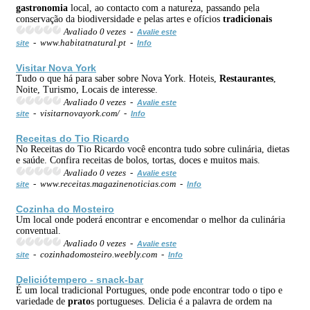
gastronomia
local, ao contacto com a natureza, passando pela
conservação da biodiversidade e pelas artes e ofícios
tradicionais
Avaliado 0 vezes -
Avalie este
- www.habitatnatural.pt -
site
Info
Visitar Nova York
Tudo o que há para saber sobre Nova York. Hoteis,
Restaurantes
,
Noite, Turismo, Locais de interesse.
Avaliado 0 vezes -
Avalie este
- visitarnovayork.com/ -
site
Info
Receitas do Tio Ricardo
No Receitas do Tio Ricardo você encontra tudo sobre culinária, dietas
e saúde. Confira receitas de bolos, tortas, doces e muitos mais.
Avaliado 0 vezes -
Avalie este
- www.receitas.magazinenoticias.com -
site
Info
Cozinha do Mosteiro
Um local onde poderá encontrar e encomendar o melhor da culinária
conventual.
Avaliado 0 vezes -
Avalie este
- cozinhadomosteiro.weebly.com -
site
Info
Deliciótempero - snack-bar
É um local tradicional Portugues, onde pode encontrar todo o tipo e
variedade de
prato
s portugueses. Delicia é a palavra de ordem na