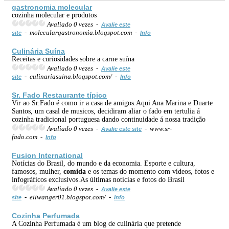
gastronomia
molecular
cozinha molecular e produtos
Avaliado 0 vezes -
Avalie este
- moleculargastronomia.blogspot.com -
site
Info
Culinária Suína
Receitas e curiosidades sobre a carne suína
Avaliado 0 vezes -
Avalie este
- culinariasuina.blogspot.com/ -
site
Info
Sr. Fado Restaurante típico
Vir ao Sr.Fado é como ir a casa de amigos.Aqui Ana Marina e Duarte
Santos, um casal de musicos, decidiram aliar o fado em tertulia á
cozinha tradicional portuguesa dando continuidade á nossa tradição
Avaliado 0 vezes -
- www.sr-
Avalie este site
fado.com -
Info
Fusion International
Notícias do Brasil, do mundo e da economia. Esporte e cultura,
famosos, mulher,
comida
e os temas do momento com vídeos, fotos e
infográficos exclusivos.As últimas notícias e fotos do Brasil
Avaliado 0 vezes -
Avalie este
- ellwanger01.blogspot.com/ -
site
Info
Cozinha Perfumada
A Cozinha Perfumada é um blog de culinária que pretende