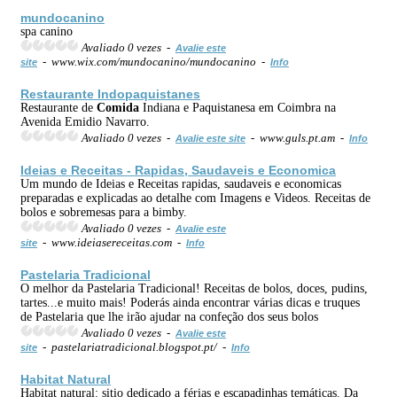
mundocanino
spa canino
Avaliado 0 vezes -
Avalie este
- www.wix.com/mundocanino/mundocanino -
site
Info
Restaurante Indopaquistanes
Restaurante de
Comida
Indiana e Paquistanesa em Coimbra na
Avenida Emidio Navarro.
Avaliado 0 vezes -
- www.guls.pt.am -
Avalie este site
Info
Ideias e Receitas - Rapidas, Saudaveis e Economica
Um mundo de Ideias e Receitas rapidas, saudaveis e economicas
preparadas e explicadas ao detalhe com Imagens e Videos. Receitas de
bolos e sobremesas para a bimby.
Avaliado 0 vezes -
Avalie este
- www.ideiasereceitas.com -
site
Info
Pastelaria Tradicional
O melhor da Pastelaria Tradicional! Receitas de bolos, doces, pudins,
tartes...e muito mais! Poderás ainda encontrar várias dicas e truques
de Pastelaria que lhe irão ajudar na confeção dos seus bolos
Avaliado 0 vezes -
Avalie este
- pastelariatradicional.blogspot.pt/ -
site
Info
Habitat Natural
Habitat natural: sitio dedicado a férias e escapadinhas temáticas. Da