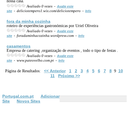
nossa casa.
Avaliado 0 vezes -
Avalie este
- deliciotempero1.wix.com/deliciotempero -
site
Info
fora da minha cozinha
roteiro de experiências gastronómicas por Uriel Oliveira
Avaliado 0 vezes -
Avalie este
- foradaminhacozinha.wordpress.com -
site
Info
casamentos
Empresa de catering ,organização de eventos , todo o tipo de festas .
Avaliado 0 vezes -
Avalie este
- www.pateovelho.com.pt -
site
Info
<< Anterior
1
2
3
4
5
6
7
8
10
Página de Resultados:
9
11
Próximo >>
Portugal.com.pt
Adicionar
Site
Novos Sites