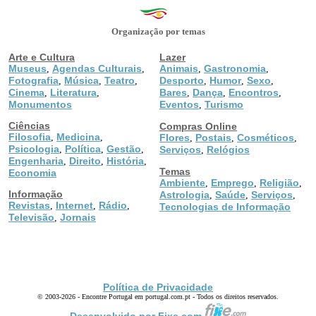
Organização por temas
Arte e Cultura
Lazer
Museus
Agendas Culturais
Animais
Gastronomia
,
,
,
,
Fotografia
Música
Teatro
Desporto
Humor
Sexo
,
,
,
,
,
,
Cinema
Literatura
Bares
Dança
Encontros
,
,
,
,
,
Monumentos
Eventos
Turismo
,
Ciências
Compras Online
Filosofia
Medicina
,
,
Flores
Postais
Cosméticos
,
,
,
Psicologia
Política
Gestão
,
,
,
Serviços
Relógios
,
Engenharia
Direito
História
,
,
,
Temas
Economia
Ambiente
Emprego
Religião
,
,
,
Informação
Astrologia
Saúde
Serviços
,
,
,
Revistas
Internet
Rádio
,
,
,
Tecnologias de Informação
Televisão
Jornais
,
Política de Privacidade
© 2003-2026 - Encontre Portugal em portugal.com.pt - Todos os direitos reservados.
Desenvolvido por Fixe.com.