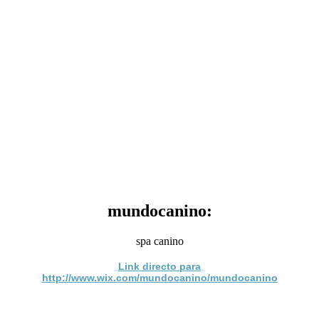
mundocanino:
spa canino
Link directo para
http://www.wix.com/mundocanino/mundocanino