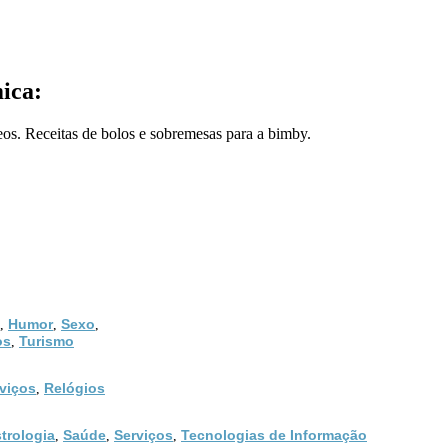
mica:
os. Receitas de bolos e sobremesas para a bimby.
Humor
Sexo
,
,
,
os
Turismo
,
viços
Relógios
,
trologia
Saúde
Serviços
Tecnologias de Informação
,
,
,