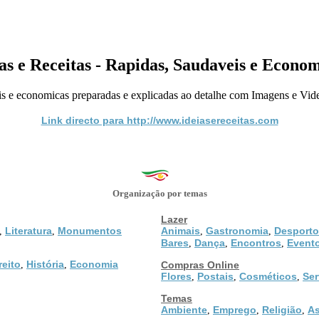
as e Receitas - Rapidas, Saudaveis e Econo
s e economicas preparadas e explicadas ao detalhe com Imagens e Vide
Link directo para http://www.ideiasereceitas.com
Organização por temas
Lazer
Literatura
Monumentos
Animais
Gastronomia
Desporto
,
,
,
,
Bares
Dança
Encontros
Event
,
,
,
reito
História
Economia
,
,
Compras Online
Flores
Postais
Cosméticos
Ser
,
,
,
Temas
Ambiente
Emprego
Religião
As
,
,
,