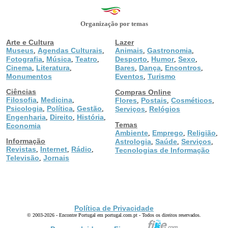
Organização por temas
Arte e Cultura
Lazer
Museus
Agendas Culturais
Animais
Gastronomia
,
,
,
,
Fotografia
Música
Teatro
Desporto
Humor
Sexo
,
,
,
,
,
,
Cinema
Literatura
Bares
Dança
Encontros
,
,
,
,
,
Monumentos
Eventos
Turismo
,
Ciências
Compras Online
Filosofia
Medicina
,
,
Flores
Postais
Cosméticos
,
,
,
Psicologia
Política
Gestão
,
,
,
Serviços
Relógios
,
Engenharia
Direito
História
,
,
,
Temas
Economia
Ambiente
Emprego
Religião
,
,
,
Informação
Astrologia
Saúde
Serviços
,
,
,
Revistas
Internet
Rádio
,
,
,
Tecnologias de Informação
Televisão
Jornais
,
Política de Privacidade
© 2003-2026 - Encontre Portugal em portugal.com.pt - Todos os direitos reservados.