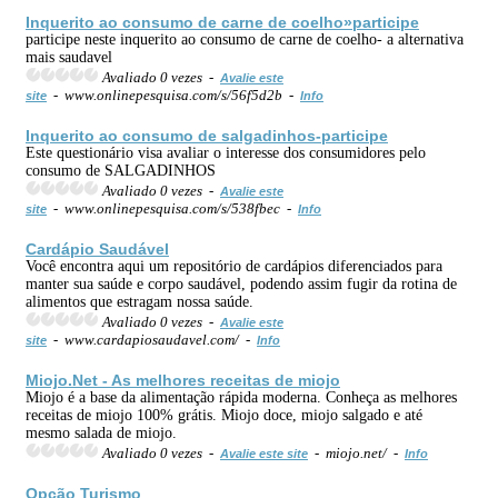
Inquerito ao consumo de carne de coelho»participe
participe neste inquerito ao consumo de carne de coelho- a alternativa
mais saudavel
Avaliado 0 vezes -
Avalie este
- www.onlinepesquisa.com/s/56f5d2b -
site
Info
Inquerito ao consumo de salgadinhos-participe
Este questionário visa avaliar o interesse dos consumidores pelo
consumo de SALGADINHOS
Avaliado 0 vezes -
Avalie este
- www.onlinepesquisa.com/s/538fbec -
site
Info
Cardápio Saudável
Você encontra aqui um repositório de cardápios diferenciados para
manter sua saúde e corpo saudável, podendo assim fugir da rotina de
alimentos que estragam nossa saúde.
Avaliado 0 vezes -
Avalie este
- www.cardapiosaudavel.com/ -
site
Info
Miojo.Net - As melhores receitas de miojo
Miojo é a base da alimentação rápida moderna. Conheça as melhores
receitas de miojo 100% grátis. Miojo doce, miojo salgado e até
mesmo salada de miojo.
Avaliado 0 vezes -
- miojo.net/ -
Avalie este site
Info
Opção Turismo