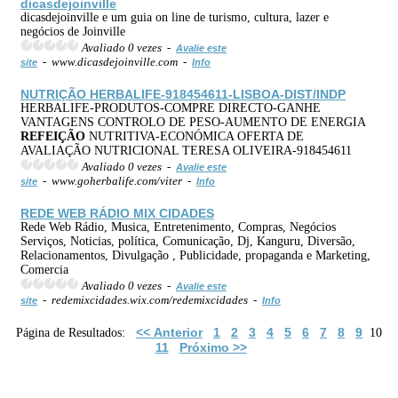
dicasdejoinville
dicasdejoinville e um guia on line de turismo, cultura, lazer e
negócios de Joinville
Avaliado 0 vezes -
Avalie este
- www.dicasdejoinville.com -
site
Info
NUTRIÇÃO HERBALIFE-918454611-LISBOA-DIST/INDP
HERBALIFE-PRODUTOS-COMPRE DIRECTO-GANHE
VANTAGENS CONTROLO DE PESO-AUMENTO DE ENERGIA
REFEIÇÃO
NUTRITIVA-ECONÓMICA OFERTA DE
AVALIAÇÃO NUTRICIONAL TERESA OLIVEIRA-918454611
Avaliado 0 vezes -
Avalie este
- www.goherbalife.com/viter -
site
Info
REDE WEB RÁDIO MIX CIDADES
Rede Web Rádio, Musica, Entretenimento, Compras, Negócios
Serviços, Noticias, política, Comunicação, Dj, Kanguru, Diversão,
Relacionamentos, Divulgação , Publicidade, propaganda e Marketing,
Comercia
Avaliado 0 vezes -
Avalie este
- redemixcidades.wix.com/redemixcidades -
site
Info
<< Anterior
1
2
3
4
5
6
7
8
9
Página de Resultados:
10
11
Próximo >>