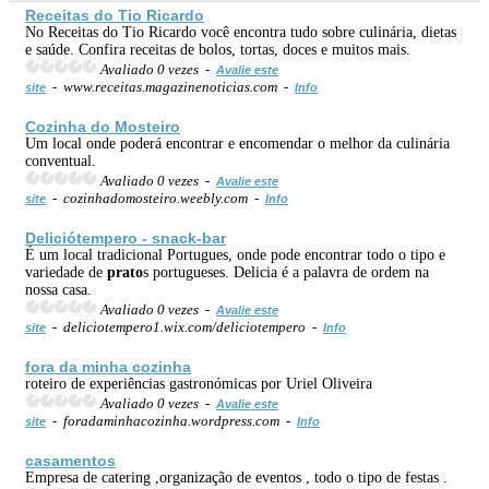
Receitas do Tio Ricardo
No Receitas do Tio Ricardo você encontra tudo sobre culinária, dietas
e saúde. Confira receitas de bolos, tortas, doces e muitos mais.
Avaliado 0 vezes -
Avalie este
- www.receitas.magazinenoticias.com -
site
Info
Cozinha do Mosteiro
Um local onde poderá encontrar e encomendar o melhor da culinária
conventual.
Avaliado 0 vezes -
Avalie este
- cozinhadomosteiro.weebly.com -
site
Info
Deliciótempero - snack-bar
É um local tradicional Portugues, onde pode encontrar todo o tipo e
variedade de
prato
s portugueses. Delicia é a palavra de ordem na
nossa casa.
Avaliado 0 vezes -
Avalie este
- deliciotempero1.wix.com/deliciotempero -
site
Info
fora da minha cozinha
roteiro de experiências gastronómicas por Uriel Oliveira
Avaliado 0 vezes -
Avalie este
- foradaminhacozinha.wordpress.com -
site
Info
casamentos
Empresa de catering ,organização de eventos , todo o tipo de festas .