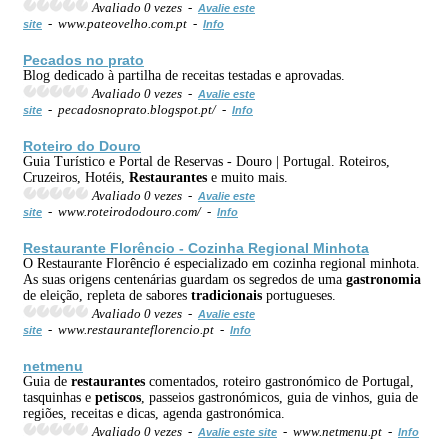
Avaliado 0 vezes -
Avalie este
- www.pateovelho.com.pt -
site
Info
Pecados no
prato
Blog dedicado à partilha de receitas testadas e aprovadas.
Avaliado 0 vezes -
Avalie este
- pecadosnoprato.blogspot.pt/ -
site
Info
Roteiro do Douro
Guia Turístico e Portal de Reservas - Douro | Portugal. Roteiros,
Cruzeiros, Hotéis,
Restaurantes
e muito mais.
Avaliado 0 vezes -
Avalie este
- www.roteirododouro.com/ -
site
Info
Restaurante Florêncio - Cozinha Regional Minhota
O Restaurante Florêncio é especializado em cozinha regional minhota.
As suas origens centenárias guardam os segredos de uma
gastronomia
de eleição, repleta de sabores
tradicionais
portugueses.
Avaliado 0 vezes -
Avalie este
- www.restauranteflorencio.pt -
site
Info
netmenu
Guia de
restaurantes
comentados, roteiro gastronómico de Portugal,
tasquinhas e
petiscos
, passeios gastronómicos, guia de vinhos, guia de
regiões, receitas e dicas, agenda gastronómica.
Avaliado 0 vezes -
- www.netmenu.pt -
Avalie este site
Info