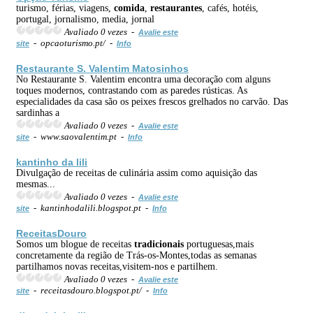
turismo, férias, viagens,
comida
,
restaurantes
, cafés, hotéis,
portugal, jornalismo, media, jornal
Avaliado 0 vezes -
Avalie este
- opcaoturismo.pt/ -
site
Info
Restaurante S. Valentim Matosinhos
No Restaurante S. Valentim encontra uma decoração com alguns
toques modernos, contrastando com as paredes rústicas. As
especialidades da casa são os peixes frescos grelhados no carvão. Das
sardinhas a
Avaliado 0 vezes -
Avalie este
- www.saovalentim.pt -
site
Info
kantinho da lili
Divulgação de receitas de culinária assim como aquisição das
mesmas...
Avaliado 0 vezes -
Avalie este
- kantinhodalili.blogspot.pt -
site
Info
ReceitasDouro
Somos um blogue de receitas
tradicionais
portuguesas,mais
concretamente da região de Trás-os-Montes,todas as semanas
partilhamos novas receitas,visitem-nos e partilhem.
Avaliado 0 vezes -
Avalie este
- receitasdouro.blogspot.pt/ -
site
Info