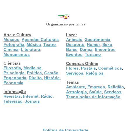
Organização por temas
Arte e Cultura
Lazer
Museus
Agendas Culturais
Animais
Gastronomia
,
,
,
,
Fotografia
Música
Teatro
Desporto
Humor
Sexo
,
,
,
,
,
,
Cinema
Literatura
Bares
Dança
Encontros
,
,
,
,
,
Monumentos
Eventos
Turismo
,
Ciências
Compras Online
Filosofia
Medicina
,
,
Flores
Postais
Cosméticos
,
,
,
Psicologia
Política
Gestão
,
,
,
Serviços
Relógios
,
Engenharia
Direito
História
,
,
,
Temas
Economia
Ambiente
Emprego
Religião
,
,
,
Informação
Astrologia
Saúde
Serviços
,
,
,
Revistas
Internet
Rádio
,
,
,
Tecnologias de Informação
Televisão
Jornais
,
Política de Privacidade