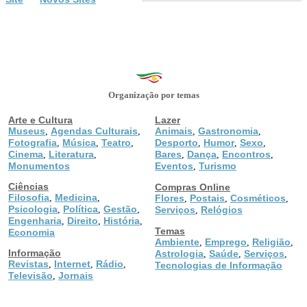
Organização por temas
Arte e Cultura
Lazer
Museus
Agendas Culturais
Animais
Gastronomia
,
,
,
,
Fotografia
Música
Teatro
Desporto
Humor
Sexo
,
,
,
,
,
,
Cinema
Literatura
Bares
Dança
Encontros
,
,
,
,
,
Monumentos
Eventos
Turismo
,
Ciências
Compras Online
Filosofia
Medicina
,
,
Flores
Postais
Cosméticos
,
,
,
Psicologia
Política
Gestão
,
,
,
Serviços
Relógios
,
Engenharia
Direito
História
,
,
,
Temas
Economia
Ambiente
Emprego
Religião
,
,
,
Informação
Astrologia
Saúde
Serviços
,
,
,
Revistas
Internet
Rádio
,
,
,
Tecnologias de Informação
Televisão
Jornais
,