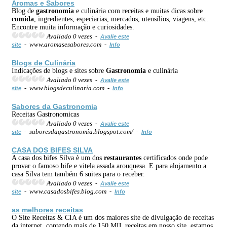
Aromas e Sabores
Blog de
gastronomia
e culinária com receitas e muitas dicas sobre
comida
, ingredientes, especiarias, mercados, utensílios, viagens, etc.
Encontre muita informação e curiosidades.
Avaliado 0 vezes -
Avalie este
- www.aromasesabores.com -
site
Info
Blogs de Culinária
Indicações de blogs e sites sobre
Gastronomia
e culinária
Avaliado 0 vezes -
Avalie este
- www.blogsdeculinaria.com -
site
Info
Sabores da
Gastronomia
Receitas Gastronomicas
Avaliado 0 vezes -
Avalie este
- saboresdagastronomia.blogspot.com/ -
site
Info
CASA DOS BIFES SILVA
A casa dos bifes Silva è um dos
restaurantes
certificados onde pode
provar o famoso bife e vitela assada arouquesa. E para alojamento a
casa Silva tem também 6 suites para o receber.
Avaliado 0 vezes -
Avalie este
- www.casadosbifes.blog.com -
site
Info
as melhores receitas
O Site Receitas & CIA é um dos maiores site de divulgação de receitas
da internet, contendo mais de 150 MIL receitas em nosso site, estamos