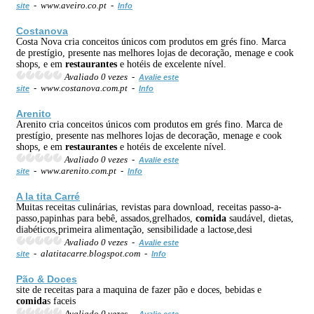
- www.aveiro.co.pt -
site
Info
Costanova
Costa Nova cria conceitos únicos com produtos em grés fino. Marca
de prestígio, presente nas melhores lojas de decoração, menage e cook
shops, e em
restaurantes
e hotéis de excelente nível.
Avaliado 0 vezes -
Avalie este
- www.costanova.com.pt -
site
Info
Arenito
Arenito cria conceitos únicos com produtos em grés fino. Marca de
prestígio, presente nas melhores lojas de decoração, menage e cook
shops, e em
restaurantes
e hotéis de excelente nível.
Avaliado 0 vezes -
Avalie este
- www.arenito.com.pt -
site
Info
A la tita Carré
Muitas receitas culinárias, revistas para download, receitas passo-a-
passo,papinhas para bebê, assados,grelhados,
comida
saudável, dietas,
diabéticos,primeira alimentação, sensibilidade a lactose,desi
Avaliado 0 vezes -
Avalie este
- alatitacarre.blogspot.com -
site
Info
Pão & Doces
site de receitas para a maquina de fazer pão e doces, bebidas e
comida
s faceis
Avaliado 0 vezes -
Avalie este