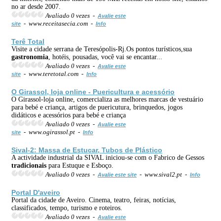
no ar desde 2007.
Avaliado 0 vezes -
Avalie este
- www.receitasecia.com -
site
Info
Terê Total
Visite a cidade serrana de Teresópolis-Rj.Os pontos turísticos,sua
gastronomia
, hotéis, pousadas, você vai se encantar...
Avaliado 0 vezes -
Avalie este
- www.teretotal.com -
site
Info
O Girassol, loja online - Puericultura e acessório
O Girassol-loja online, comercializa as melhores marcas de vestuário
para bebé e criança, artigos de puericutura, brinquedos, jogos
didáticos e acessórios para bebé e criança
Avaliado 0 vezes -
Avalie este
- www.ogirassol.pt -
site
Info
Sival-2: Massa de Estucar, Tubos de Plástico
A actividade industrial da SIVAL iniciou-se com o Fabrico de Gessos
tradicionais
para Estuque e Esboço.
Avaliado 0 vezes -
- www.sival2.pt -
Avalie este site
Info
Portal D'aveiro
Portal da cidade de Aveiro. Cinema, teatro, feiras, notícias,
classificados, tempo, turismo e roteiros.
Avaliado 0 vezes -
Avalie este