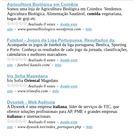
Agriculltura Biológica em Coimbra
Somos uma loja de Agriculltura Biológica em Coimbra. Vendemos
Agricultura Biológica, Alimentação Saudável,
comida
vegetariana,
bagas de goji.etc.
Avaliado 0 vezes -
Avalie este
- www.quentalbiologico.wordpress.com -
site
Info
Futebol - Jogos da Liga Portuguesa, Resultados da
Acompanhe os jogos de futebol da liga portuguesa, Benfica, Sporting
e Porto. Conheça os resultados de cada jogo da jornada, classificações,
calendários e melhores marcadores.
Avaliado 0 vezes -
Avalie este
- futebol.kazulo.com/ -
site
Info
Iris Sofia Magedans
Iris Sofia
Oriental
Magedans
Avaliado 0 vezes -
Avalie este
- www.irissofia.com -
site
Info
Dysotek - Web Agência
A Dysotek é uma empresa
italiana
, líder de serviços de TIC, que
oferece soluções profissionais para AP, PME e grandes empresas
italiana
s e internacionais.
Avaliado 0 vezes -
Avalie este
- www.dysotek.net/index_portugues.php -
site
Info