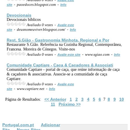
- paoedoces.blogspot.com -
site
Info
Devocionais
Devocionais bíblicos
Avaliado 0 vezes -
Avalie este
- deusnomeuviver.blogspot.com/ -
site
Info
Rest. S.Gião -
Gastronomia
Minhota, Regional e Por
Restaurante S.Gião. Referência na Cozinha Regional, Contemporânea,
Francesa. Moreira de Cónegos. Visite-nos
Avaliado 0 vezes -
- www.sgiao.com -
Avalie este site
Info
Comunidade Captiare - Caça & Caçadores & Associati
Comunidade Captiare - portal de caça, que reúne informação de caça
& caçadores & associativas. Associe-se a comunidade de caça
Captiare.
Avaliado 0 vezes -
Avalie este
- www.captiare.net -
site
Info
<< Anterior
1
2
3
4
5
6
8
9
10
Página de Resultados:
7
11
Próximo >>
Portugal.com.pt
Adicionar
Site
Novos Sites