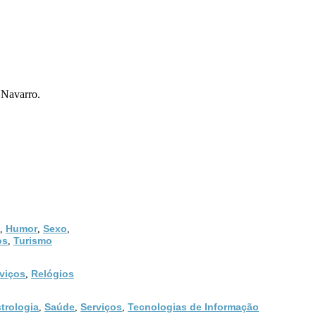
 Navarro.
Humor
Sexo
,
,
,
os
Turismo
,
viços
Relógios
,
trologia
Saúde
Serviços
Tecnologias de Informação
,
,
,