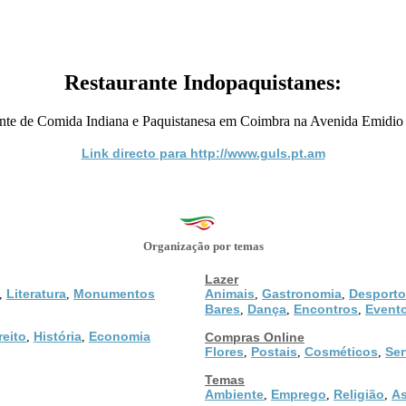
Restaurante Indopaquistanes:
nte de Comida Indiana e Paquistanesa em Coimbra na Avenida Emidio
Link directo para http://www.guls.pt.am
Organização por temas
Lazer
Literatura
Monumentos
Animais
Gastronomia
Desporto
,
,
,
,
Bares
Dança
Encontros
Event
,
,
,
reito
História
Economia
,
,
Compras Online
Flores
Postais
Cosméticos
Ser
,
,
,
Temas
Ambiente
Emprego
Religião
As
,
,
,