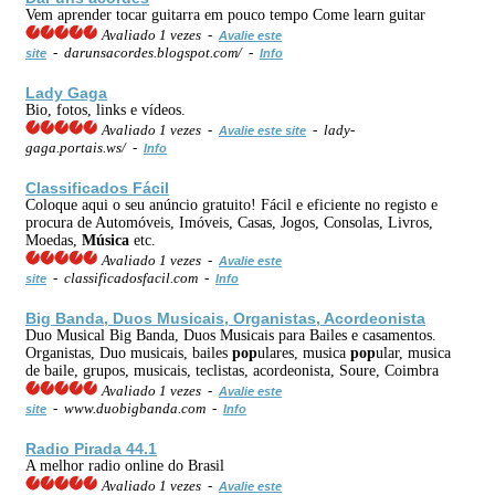
Vem aprender tocar guitarra em pouco tempo Come learn guitar
Avaliado 1 vezes -
Avalie este
- darunsacordes.blogspot.com/ -
site
Info
Lady Gaga
Bio, fotos, links e vídeos.
Avaliado 1 vezes -
- lady-
Avalie este site
gaga.portais.ws/ -
Info
Classificados Fácil
Coloque aqui o seu anúncio gratuito! Fácil e eficiente no registo e
procura de Automóveis, Imóveis, Casas, Jogos, Consolas, Livros,
Moedas,
Música
etc.
Avaliado 1 vezes -
Avalie este
- classificadosfacil.com -
site
Info
Big Banda, Duos Musicais, Organistas, Acordeonista
Duo Musical Big Banda, Duos Musicais para Bailes e casamentos.
Organistas, Duo musicais, bailes
pop
ulares, musica
pop
ular, musica
de baile, grupos, musicais, teclistas, acordeonista, Soure, Coimbra
Avaliado 1 vezes -
Avalie este
- www.duobigbanda.com -
site
Info
Radio Pirada 44.1
A melhor radio online do Brasil
Avaliado 1 vezes -
Avalie este