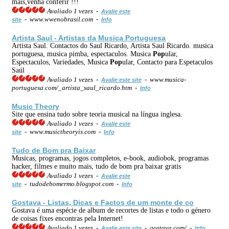
mais,venha conferir !!!
Avaliado 1 vezes -
Avalie este
- www.wwenobrasil.com -
site
Info
Artista Saul -
Artistas
da Musica Portuguesa
Artista Saul. Contactos do Saul Ricardo, Artista Saul Ricardo. musica
portuguesa, musica pimba, espectaculos. Musica
Pop
ular,
Espectaculos, Variedades, Musica
Pop
ular, Contacto para Espetaculos
Saúl
Avaliado 1 vezes -
- www.musica-
Avalie este site
portuguesa.com/_artista_saul_ricardo.htm -
Info
Music Theory
Site que ensina tudo sobre teoria musical na língua inglesa.
Avaliado 1 vezes -
Avalie este
- www.musictheoryis.com -
site
Info
Tudo de Bom pra Baixar
Musicas, programas, jogos completos, e-book, audiobok, programas
hacker, filmes e muito mais, tudo de bom pra baixar gratis
Avaliado 1 vezes -
Avalie este
- tudodebomermo.blogspot.com -
site
Info
Gostava - Listas, Dicas e Factos de um monte de co
Gostava é uma espécie de album de recortes de listas e todo o género
de coisas fixes encontras pela Internet!
Avaliado 1 vezes -
- gostava.com/ -
Avalie este site
Info