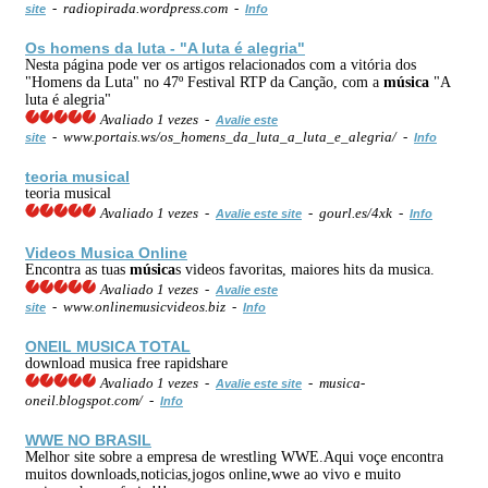
- radiopirada.wordpress.com -
site
Info
Os homens da luta - "A luta é alegria"
Nesta página pode ver os artigos relacionados com a vitória dos
"Homens da Luta" no 47º Festival RTP da Canção, com a
música
"A
luta é alegria"
Avaliado 1 vezes -
Avalie este
- www.portais.ws/os_homens_da_luta_a_luta_e_alegria/ -
site
Info
teoria musical
teoria musical
Avaliado 1 vezes -
- gourl.es/4xk -
Avalie este site
Info
Videos Musica Online
Encontra as tuas
música
s videos favoritas, maiores hits da musica.
Avaliado 1 vezes -
Avalie este
- www.onlinemusicvideos.biz -
site
Info
ONEIL MUSICA TOTAL
download musica free rapidshare
Avaliado 1 vezes -
- musica-
Avalie este site
oneil.blogspot.com/ -
Info
WWE NO BRASIL
Melhor site sobre a empresa de wrestling WWE.Aqui voçe encontra
muitos downloads,noticias,jogos online,wwe ao vivo e muito