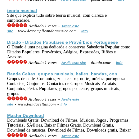
teoria musical
Site que explica tudo sobre teoria musical, com clareza e
simplicidade.
Avaliado 1 vezes -
Avalie este
- www.descomplicandoamusica.com -
site
Info
Ditado - Ditados
Pop
ulares e Provérbios Portuguese
O Ditado é uma pagina dedicada a conservar Sabedoria
Pop
ular como
Ditados
Pop
ulares, Provérbios, Adágios, Expressões, Rifões e
Anexins.
Avaliado 1 vezes -
- ditado.com/ -
Avalie este site
Info
Banda Celtas, grupos musicais, bailes, bandas, con
Grupos de baile. Conjuntos, zona centro, norte,
música
portuguesa.
Contactos, Conjuntos. Contactos de Grupos Musicais. Arraiais,
Conjuntos, Festas
Pop
ulares, grupos pequenos, grupos musicais,
grupos
Avaliado 1 vezes -
Avalie este
- www.bandaceltas.com -
site
Info
Master Download
Downloads Gratis, Download de Filmes, Musicas, Jogos , Programas ,
Tutoriais , SÃ©ries, Baixar Filmes Gratis, Download Gratis,
Download de musicas, Download de Filmes, Downloads gratis, Baixar
Avaliado 1 vezes -
Avalie este