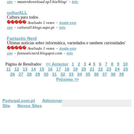
- masterdownload.xp3.biz/blog/ -
site
Info
culturALL
Cultura para todos.
Avaliado 1 vezes -
Avalie este
- culturall.blogs.sapo.pt -
site
Info
Fantastic Nerd
Ultimas notícias sobre informática, variedados e tambem curiosidades'
Avaliado 1 vezes -
Avalie este
- fantasticnerd.blogspot.com -
site
Info
<< Anterior
1
2
3
5
6
7
8
9
10
Página de Resultados:
4
11
12
13
14
15
16
17
18
19
20
21
22
23
24
25
26
27
28
29
30
31
32
33
34
35
36
37
38
39
Próximo >>
Portugal.com.pt
Adicionar
Site
Novos Sites