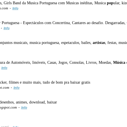
s, Girls Band da Musica Portuguesa com Musicas inéditas, Musica
pop
ular, ki
s.com -
Info
r Portuguesa - Espectáculos com Concertina, Cantares ao desafio. Desgarradas
 -
Info
onjuntos musicais, musica portuguesa, espetaculos, bailes,
artistas
, festas, mus
rocura de Automóveis, Imóveis, Casas, Jogos, Consolas, Livros, Moedas,
Música
e
-
Info
ker, filmes e muito mais, tudo de bom pra baixar gratis
ot.com -
Info
, desenhos, animes, download, baixar
ogspot.com -
Info