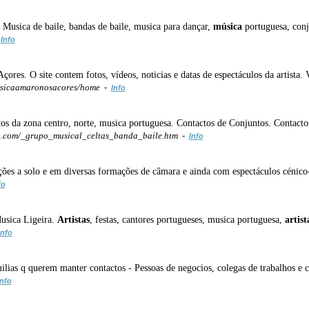
Musica de baile, bandas de baile, musica para dançar,
música
portuguesa, conj
-
Info
res. O site contem fotos, vídeos, noticias e datas de espectáculos da artista. V
jessicaamaronosacores/home -
Info
s da zona centro, norte, musica portuguesa. Contactos de Conjuntos. Contactos
.com/_grupo_musical_celtas_banda_baile.htm -
Info
ações a solo e em diversas formações de câmara e ainda com espectáculos cénico
fo
Musica Ligeira.
Artistas
, festas, cantores portugueses, musica portuguesa,
artist
Info
lias q querem manter contactos - Pessoas de negocios, colegas de trabalhos e c
Info