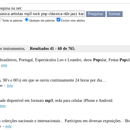
squisa na net:
Todas as palavras
Qualquer das palavras
Excluir sites adultos
ke instrumentos
. Resultados 41 - 60 de 765.
brasileiros, Portugal, Espectáculos Leo e Leandro, show
Pop
ular, Festas
Pop
ul
-
Info
's, 90's e 00's) em que se ouviu continuamente 24 horas por dia....
om -
Info
idade disponível em formato
mp3
, m4a para celular iPhone e Android.
Info
colecções nacionais e internacionais... Participou em diversas exposições... Br
m -
Info