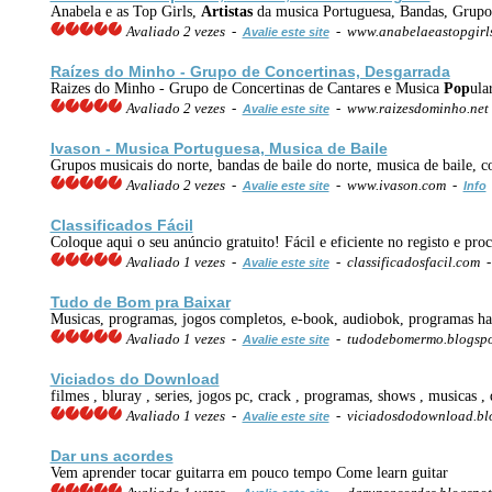
Anabela e as Top Girls,
Artistas
da musica Portuguesa, Bandas, Grupo
Avaliado 2 vezes -
- www.anabelaeastopgirl
Avalie este site
Raízes do Minho - Grupo de Concertinas, Desgarrada
Raizes do Minho - Grupo de Concertinas de Cantares e Musica
Pop
ula
Avaliado 2 vezes -
- www.raizesdominho.net
Avalie este site
Ivason - Musica Portuguesa, Musica de Baile
Grupos musicais do norte, bandas de baile do norte, musica de baile, c
Avaliado 2 vezes -
- www.ivason.com -
Avalie este site
Info
Classificados Fácil
Coloque aqui o seu anúncio gratuito! Fácil e eficiente no registo e p
Avaliado 1 vezes -
- classificadosfacil.com 
Avalie este site
Tudo de Bom pra Baixar
Musicas, programas, jogos completos, e-book, audiobok, programas hac
Avaliado 1 vezes -
- tudodebomermo.blogsp
Avalie este site
Viciados do Download
filmes , bluray , series, jogos pc, crack , programas, shows , musicas 
Avaliado 1 vezes -
- viciadosdodownload.bl
Avalie este site
Dar uns acordes
Vem aprender tocar guitarra em pouco tempo Come learn guitar