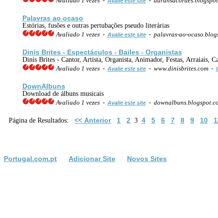
Avaliado 1 vezes -
- darunsacordes.blogspo
Avalie este site
Palavras ao ocaso
Estórias, fusões e outras pertubações pseudo literárias
Avaliado 1 vezes -
- palavras-ao-ocaso.blog
Avalie este site
Dinis Brites - Espectáculos - Bailes - Organistas
Dinis Brites - Cantor, Artista, Organista, Animador, Festas, Arraiais,
Avaliado 1 vezes -
- www.dinisbrites.com -
Avalie este site
DownAlbuns
Download de álbuns musicais
Avaliado 1 vezes -
- downalbuns.blogspot.c
Avalie este site
<< Anterior
1
2
4
5
6
7
8
9
10
1
Página de Resultados:
3
Portugal.com.pt
Adicionar Site
Novos Sites