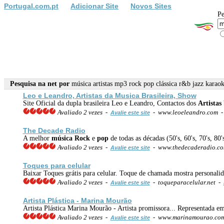
Portugal.com.pt
Adicionar Site
Novos Sites
Pe
Pesquisa na net por
música artistas mp3 rock pop clássica r&b jazz karao
Leo e Leandro,
Artistas
da Musica Brasileira, Show
Site Oficial da dupla brasileira Leo e Leandro, Contactos dos
Artistas
Avaliado 2 vezes -
- www.leoeleandro.com 
Avalie este site
The Decade Radio
A melhor
música
Rock
e
pop
de todas as décadas (50's, 60's, 70's, 80
Avaliado 2 vezes -
- www.thedecaderadio.c
Avalie este site
Toques para celular
Baixar Toques grátis para celular. Toque de chamada mostra personal
Avaliado 2 vezes -
- toqueparacelular.net -
Avalie este site
Artista Plástica - Marina Mourão
Artista Plástica Marina Mourão - Artista promissora... Representada em 
Avaliado 2 vezes -
- www.marinamourao.co
Avalie este site