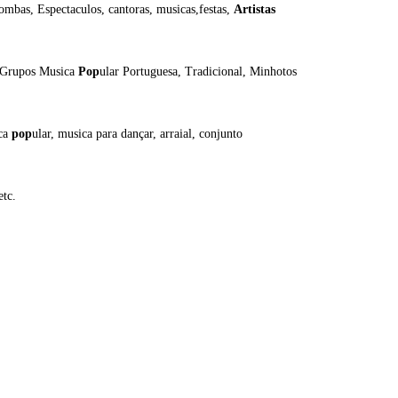
zombas, Espectaculos, cantoras, musicas,festas,
Artistas
, Grupos Musica
Pop
ular Portuguesa, Tradicional, Minhotos
ica
pop
ular, musica para dançar, arraial, conjunto
tc.