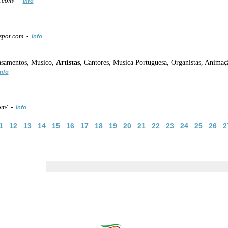
t.com/ -
Info
spot.com -
Info
 Casamentos, Musico,
Artistas
, Cantores, Musica Portuguesa, Organistas, Animaçã
Info
om/ -
Info
1
12
13
14
15
16
17
18
19
20
21
22
23
24
25
26
2