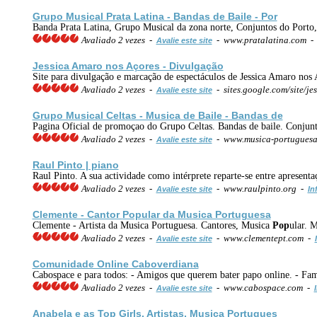
Grupo Musical Prata Latina - Bandas de Baile - Por
Banda Prata Latina, Grupo Musical da zona norte, Conjuntos do Porto, 
Avaliado 2 vezes -
- www.pratalatina.com 
Avalie este site
Jessica Amaro nos Açores - Divulgação
Site para divulgação e marcação de espectáculos de Jessica Amaro nos Aço
Avaliado 2 vezes -
- sites.google.com/site/
Avalie este site
Grupo Musical Celtas - Musica de Baile - Bandas de
Pagina Oficial de promoçao do Grupo Celtas. Bandas de baile. Conjunto
Avaliado 2 vezes -
- www.musica-portuguesa
Avalie este site
Raul Pinto | piano
Raul Pinto. A sua actividade como intérprete reparte-se entre apresent
Avaliado 2 vezes -
- www.raulpinto.org -
Avalie este site
In
Clemente - Cantor
Pop
ular da Musica Portuguesa
Clemente - Artista da Musica Portuguesa. Cantores, Musica
Pop
ular. 
Avaliado 2 vezes -
- www.clementept.com -
Avalie este site
Comunidade Online Caboverdiana
Cabospace e para todos: - Amigos que querem bater papo online. - Fami
Avaliado 2 vezes -
- www.cabospace.com -
Avalie este site
Anabela e as Top Girls,
Artistas
, Musica Portugues