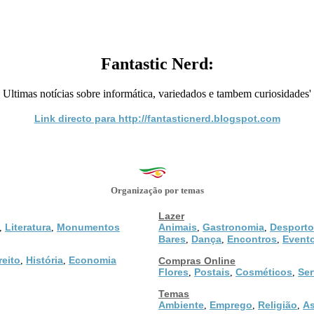
Fantastic Nerd:
Ultimas notícias sobre informática, variedados e tambem curiosidades'
Link directo para http://fantasticnerd.blogspot.com
Organização por temas
Lazer
Literatura
Monumentos
Animais
Gastronomia
Desporto
,
,
,
,
Bares
Dança
Encontros
Event
,
,
,
reito
História
Economia
,
,
Compras Online
Flores
Postais
Cosméticos
Ser
,
,
,
Temas
Ambiente
Emprego
Religião
As
,
,
,