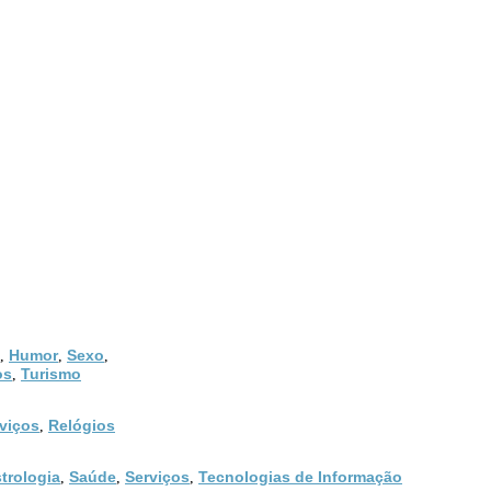
Humor
Sexo
,
,
,
os
Turismo
,
viços
Relógios
,
trologia
Saúde
Serviços
Tecnologias de Informação
,
,
,