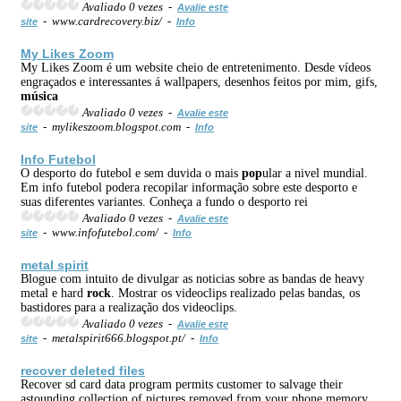
Avaliado 0 vezes -
Avalie este
- www.cardrecovery.biz/ -
site
Info
My Likes Zoom
My Likes Zoom é um website cheio de entretenimento. Desde vídeos
engraçados e interessantes á wallpapers, desenhos feitos por mim, gifs,
música
Avaliado 0 vezes -
Avalie este
- mylikeszoom.blogspot.com -
site
Info
Info Futebol
O desporto do futebol e sem duvida o mais
pop
ular a nivel mundial.
Em info futebol podera recopilar informação sobre este desporto e
suas diferentes variantes. Conheça a fundo o desporto rei
Avaliado 0 vezes -
Avalie este
- www.infofutebol.com/ -
site
Info
metal spirit
Blogue com intuito de divulgar as noticias sobre as bandas de heavy
metal e hard
rock
. Mostrar os videoclips realizado pelas bandas, os
bastidores para a realização dos videoclips.
Avaliado 0 vezes -
Avalie este
- metalspirit666.blogspot.pt/ -
site
Info
recover deleted files
Recover sd card data program permits customer to salvage their
astounding collection of pictures removed from your phone memory