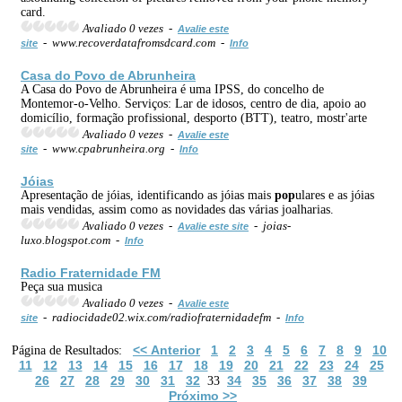
card.
Avaliado 0 vezes -
Avalie este
- www.recoverdatafromsdcard.com -
site
Info
Casa do Povo de Abrunheira
A Casa do Povo de Abrunheira é uma IPSS, do concelho de
Montemor-o-Velho. Serviços: Lar de idosos, centro de dia, apoio ao
domicílio, formação profissional, desporto (BTT), teatro, mostr'arte
Avaliado 0 vezes -
Avalie este
- www.cpabrunheira.org -
site
Info
Jóias
Apresentação de jóias, identificando as jóias mais
pop
ulares e as jóias
mais vendidas, assim como as novidades das várias joalharias.
Avaliado 0 vezes -
- joias-
Avalie este site
luxo.blogspot.com -
Info
Radio Fraternidade FM
Peça sua musica
Avaliado 0 vezes -
Avalie este
- radiocidade02.wix.com/radiofraternidadefm -
site
Info
<< Anterior
1
2
3
4
5
6
7
8
9
10
Página de Resultados:
11
12
13
14
15
16
17
18
19
20
21
22
23
24
25
26
27
28
29
30
31
32
34
35
36
37
38
39
33
Próximo >>