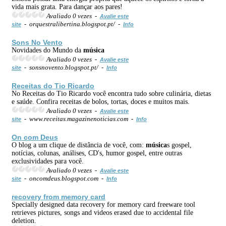
vida mais grata. Para dançar aos pares!
Avaliado 0 vezes -
Avalie este
- orquestralibertina.blogspot.pt/ -
site
Info
Sons No Vento
Novidades do Mundo da
música
Avaliado 0 vezes -
Avalie este
- sonsnovento.blogspot.pt/ -
site
Info
Receitas do Tio Ricardo
No Receitas do Tio Ricardo você encontra tudo sobre culinária, dietas
e saúde. Confira receitas de bolos, tortas, doces e muitos mais.
Avaliado 0 vezes -
Avalie este
- www.receitas.magazinenoticias.com -
site
Info
On com Deus
O blog a um clique de distância de você, com:
música
s gospel,
notícias, colunas, análises, CD's, humor gospel, entre outras
exclusividades para você.
Avaliado 0 vezes -
Avalie este
- oncomdeus.blogspot.com -
site
Info
recovery from memory card
Specially designed data recovery for memory card freeware tool
retrieves pictures, songs and videos erased due to accidental file
deletion.