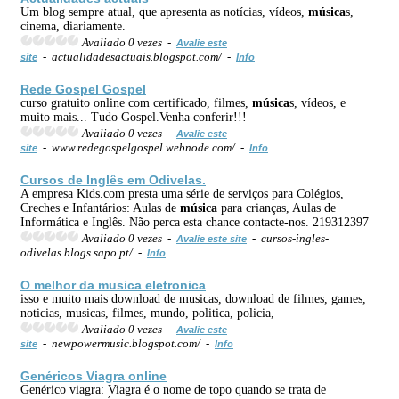
Um blog sempre atual, que apresenta as notícias, vídeos,
música
s,
cinema, diariamente.
Avaliado 0 vezes -
Avalie este
- actualidadesactuais.blogspot.com/ -
site
Info
Rede Gospel Gospel
curso gratuito online com certificado, filmes,
música
s, vídeos, e
muito mais... Tudo Gospel.Venha conferir!!!
Avaliado 0 vezes -
Avalie este
- www.redegospelgospel.webnode.com/ -
site
Info
Cursos de Inglês em Odivelas.
A empresa Kids.com presta uma série de serviços para Colégios,
Creches e Infantários: Aulas de
música
para crianças, Aulas de
Informática e Inglês. Não perca esta chance contacte-nos. 219312397
Avaliado 0 vezes -
- cursos-ingles-
Avalie este site
odivelas.blogs.sapo.pt/ -
Info
O melhor da musica eletronica
isso e muito mais download de musicas, download de filmes, games,
noticias, musicas, filmes, mundo, politica, policia,
Avaliado 0 vezes -
Avalie este
- newpowermusic.blogspot.com/ -
site
Info
Genéricos Viagra online
Genérico viagra: Viagra é o nome de topo quando se trata de