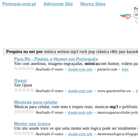
Portugal.com.pt
Adicionar Site
Novos Sites
Pe
Pesquisa na net por
música artistas mp3 rock pop clássica r&b jazz karao
Para Rir - Piadas e Humor em Português
Site com anedotas, imagens engraçadas,
música
scom humor, videos para
Avaliado 0 vezes -
- pararir.com -
Avalie este site
Info
Quest
Site Quest
Avaliado 0 vezes -
- www.questonline.eu -
Avalie este site
I
Musicas para celular
Musicas para celular, com sons e toques reais, musicas
mp3
e polifonic
Avaliado 0 vezes -
- musicasparacelular.yol
Avalie este site
Mente nao logica
Um site aonde voce ve que uma mente sem logica pode ser totalmente ut
Avaliado 0 vezes -
- mentenaologica.blogsp
Avalie este site