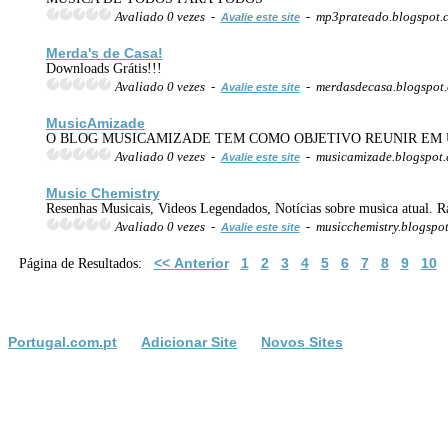
Avaliado 0 vezes -
- mp3prateado.blogspot
Avalie este site
Merda's de Casa!
Downloads Grátis!!!
Avaliado 0 vezes -
- merdasdecasa.blogspot
Avalie este site
MusicAmizade
O BLOG MUSICAMIZADE TEM COMO OBJETIVO REUNIR EM 
Avaliado 0 vezes -
- musicamizade.blogspot
Avalie este site
Music Chemistry
Resenhas Musicais, Videos Legendados, Notícias sobre musica atual. 
Avaliado 0 vezes -
- musicchemistry.blogspo
Avalie este site
<< Anterior
1
2
3
4
5
6
7
8
9
10
Página de Resultados:
Portugal.com.pt
Adicionar Site
Novos Sites