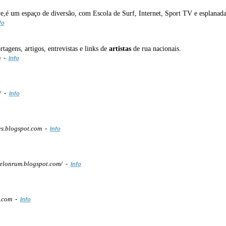
,é um espaço de diversão, com Escola de Surf, Internet, Sport TV e esplanada 
fo
tagens, artigos, entrevistas e links de
artistas
de rua nacionais.
m -
Info
/ -
Info
s.blogspot.com -
Info
lonrum.blogspot.com/ -
Info
t.com -
Info