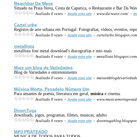
Beachbar Da Wave
Situado na Praia Nova, Costa de Caparica, o Restaurante e Bar Da Wave
Avaliado 0 vezes -
- www.da-wave.com/ -
Avalie este site
In
Cartel urbe
Registos de arte urbana em Portugal. Fotografias, vídeos, eventos, repor
Avaliado 0 vezes -
- cartelurbe.blogspot.co
Avalie este site
metallista
metallista free metal download's discografias e mto mais
Avaliado 0 vezes -
- metallista.blogspot.com
Avalie este site
Mais um blog de Variedades
Blog de Variedades e entretenimento
Avaliado 0 vezes -
- maisumblogdevariedade
Avalie este site
Música
Morta, Pesadelo Número Um
Para amantes de poesia, literatura em geral,
música
e cinema.
Avaliado 0 vezes -
- www.musicamortapesade
Avalie este site
DownTuga
downloads, jogos, programas, filmes, musicas, adulto
Avaliado 0 vezes -
- downtugablog.blogspo
Avalie este site
MP3
PRATEADO
MUSICA DE TODOS PARA TODOS