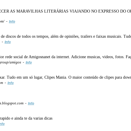
ER AS MARAVILHAS LITERÁRIAS VIAJANDO NO EXPRESSO DO ORIE
om/ -
Info
s de discos de todos os tempos, além de opiniões, trailers e faixas musicais. Tu
m -
Info
or rede social de Amigosnanet da internet. Adicione musicas, videos, fotos. F
group/amigos -
Info
baixar. Tudo em um só lugar, Clipes Mania. O maior conteúdo de clipes para dow
com -
Info
s.blogspot.com -
Info
apido e ainda te da varias dicas
nfo