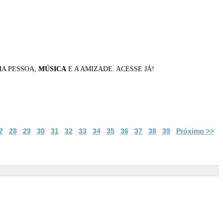
MA PESSOA,
MÚSICA
E A AMIZADE. ACESSE JÁ!
7
28
29
30
31
32
33
34
35
36
37
38
39
Próximo >>