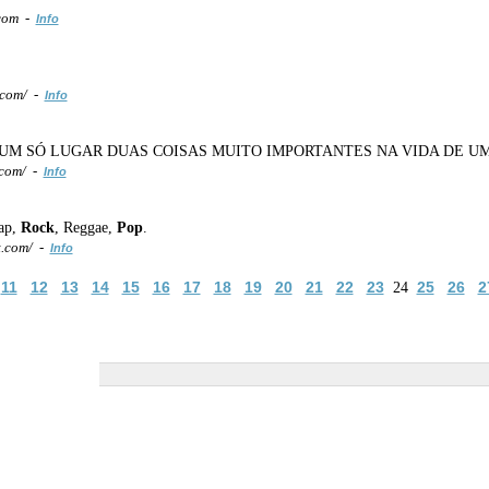
.com -
Info
.com/ -
Info
UM SÓ LUGAR DUAS COISAS MUITO IMPORTANTES NA VIDA DE U
.com/ -
Info
Rap,
Rock
, Reggae,
Pop
.
t.com/ -
Info
11
12
13
14
15
16
17
18
19
20
21
22
23
25
26
2
24