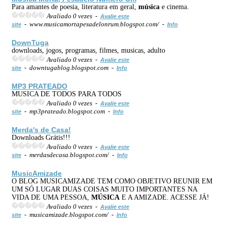
Para amantes de poesia, literatura em geral,
música
e cinema.
Avaliado 0 vezes -
Avalie este
- www.musicamortapesadelonrum.blogspot.com/ -
site
Info
DownTuga
downloads, jogos, programas, filmes, musicas, adulto
Avaliado 0 vezes -
Avalie este
- downtugablog.blogspot.com -
site
Info
MP3
PRATEADO
MUSICA DE TODOS PARA TODOS
Avaliado 0 vezes -
Avalie este
- mp3prateado.blogspot.com -
site
Info
Merda's de Casa!
Downloads Grátis!!!
Avaliado 0 vezes -
Avalie este
- merdasdecasa.blogspot.com/ -
site
Info
MusicAmizade
O BLOG MUSICAMIZADE TEM COMO OBJETIVO REUNIR EM
UM SÓ LUGAR DUAS COISAS MUITO IMPORTANTES NA
VIDA DE UMA PESSOA,
MÚSICA
E A AMIZADE. ACESSE JÁ!
Avaliado 0 vezes -
Avalie este
- musicamizade.blogspot.com/ -
site
Info