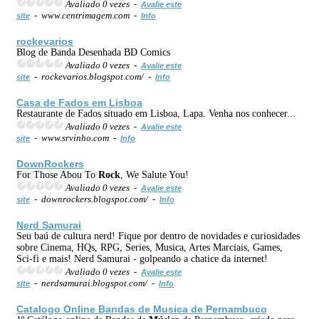
Avaliado 0 vezes -
Avalie este
- www.centrimagem.com -
site
Info
rock
evarios
Blog de Banda Desenhada BD Comics
Avaliado 0 vezes -
Avalie este
- rockevarios.blogspot.com/ -
site
Info
Casa de Fados em Lisboa
Restaurante de Fados situado em Lisboa, Lapa. Venha nos conhecer...
Avaliado 0 vezes -
Avalie este
- www.srvinho.com -
site
Info
Down
Rock
ers
For Those Abou To
Rock
, We Salute You!
Avaliado 0 vezes -
Avalie este
- downrockers.blogspot.com/ -
site
Info
Nerd Samurai
Seu baú de cultura nerd! Fique por dentro de novidades e curiosidades
sobre Cinema, HQs, RPG, Series, Musica, Artes Marciais, Games,
Sci-fi e mais! Nerd Samurai - golpeando a chatice da internet!
Avaliado 0 vezes -
Avalie este
- nerdsamurai.blogspot.com/ -
site
Info
Catalogo Online Bandas de Musica de Pernambuco