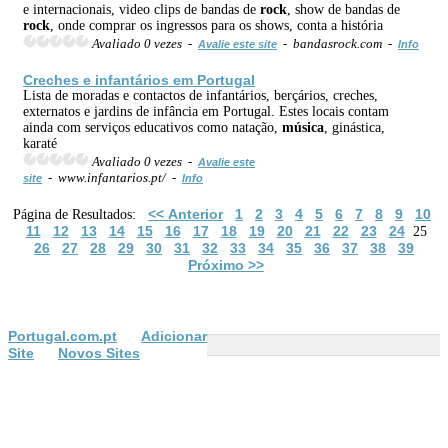
e internacionais, video clips de bandas de
rock
, show de bandas de
rock
, onde comprar os ingressos para os shows, conta a história
Avaliado 0 vezes -
- bandasrock.com -
Avalie este site
Info
Creches e infantários em Portugal
Lista de moradas e contactos de infantários, berçários, creches,
externatos e jardins de infância em Portugal. Estes locais contam
ainda com serviços educativos como natação,
música
, ginástica,
karaté
Avaliado 0 vezes -
Avalie este
- www.infantarios.pt/ -
site
Info
<< Anterior
1
2
3
4
5
6
7
8
9
10
Página de Resultados:
11
12
13
14
15
16
17
18
19
20
21
22
23
24
25
26
27
28
29
30
31
32
33
34
35
36
37
38
39
Próximo >>
Portugal.com.pt
Adicionar
Site
Novos Sites