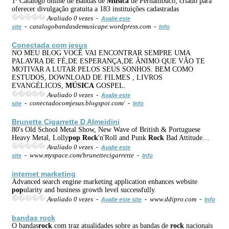
1º Catálogo online de Bandas de
Música
de Pernambuco, criado para
oferecer divulgação gratuita a 183 instituições cadastradas
Avaliado 0 vezes -
Avalie este
- catalogobandasdemusicape.wordpress.com -
site
Info
Conectada com jesus
NO MEU BLOG VOCÊ VAI ENCONTRAR SEMPRE UMA
PALAVRA DE FÉ,DE ESPERANÇA,DE ÂNIMO QUE VÃO TE
MOTIVAR A LUTAR PELOS SEUS SONHOS. BEM COMO
ESTUDOS, DOWNLOAD DE FILMES , LIVROS
EVANGÉLICOS,
MÚSICA
GOSPEL.
Avaliado 0 vezes -
Avalie este
- conectadocomjesus.blogspot.com/ -
site
Info
Brunette Cigarrette D Almeidini
80's Old School Metal Show, New Wave of British & Portuguese
Heavy Metal, Lolly
pop
Rock
'n'Roll and Punk
Rock
Bad Attitude…
Avaliado 0 vezes -
Avalie este
- www.myspace.com/brunettecigarrette -
site
Info
internet marketing
Advanced search engine marketing application enhances website
pop
ularity and business growth level successfully.
Avaliado 0 vezes -
- www.ddipro.com -
Avalie este site
Info
bandas
rock
O bandas
rock
.com traz atualidades sobre as bandas de
rock
nacionais