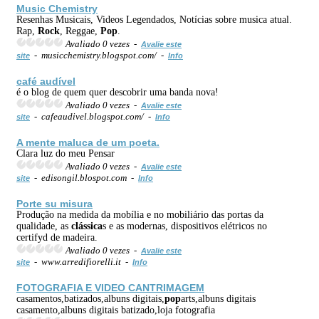
Music Chemistry
Resenhas Musicais, Videos Legendados, Notícias sobre musica atual.
Rap,
Rock
, Reggae,
Pop
.
Avaliado 0 vezes -
Avalie este
- musicchemistry.blogspot.com/ -
site
Info
café audível
é o blog de quem quer descobrir uma banda nova!
Avaliado 0 vezes -
Avalie este
- cafeaudivel.blogspot.com/ -
site
Info
A mente maluca de um poeta.
Clara luz do meu Pensar
Avaliado 0 vezes -
Avalie este
- edisongil.blospot.com -
site
Info
Porte su misura
Produção na medida da mobília e no mobiliário das portas da
qualidade, as
clássica
s e as modernas, dispositivos elétricos no
certifyd de madeira.
Avaliado 0 vezes -
Avalie este
- www.arredifiorelli.it -
site
Info
FOTOGRAFIA E VIDEO CANTRIMAGEM
casamentos,batizados,albuns digitais,
pop
arts,albuns digitais
casamento,albuns digitais batizado,loja fotografia