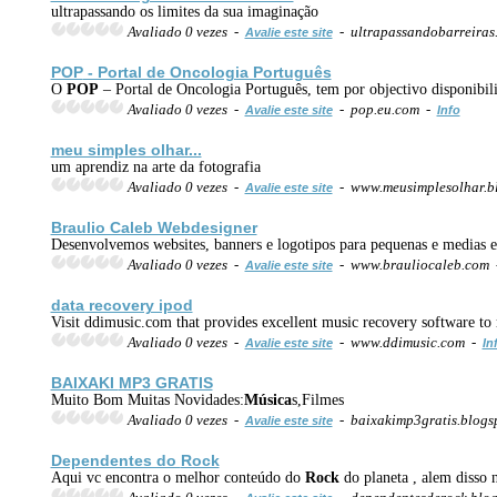
ultrapassando os limites da sua imaginação
Avaliado 0 vezes -
- ultrapassandobarreiras
Avalie este site
POP
- Portal de Oncologia Português
O
POP
– Portal de Oncologia Português, tem por objectivo disponibili
Avaliado 0 vezes -
- pop.eu.com -
Avalie este site
Info
meu simples olhar...
um aprendiz na arte da fotografia
Avaliado 0 vezes -
- www.meusimplesolhar.b
Avalie este site
Braulio Caleb Webdesigner
Desenvolvemos websites, banners e logotipos para pequenas e medias em
Avaliado 0 vezes -
- www.brauliocaleb.com
Avalie este site
data recovery ipod
Visit ddimusic.com that provides excellent music recovery software to 
Avaliado 0 vezes -
- www.ddimusic.com -
Avalie este site
In
BAIXAKI
MP3
GRATIS
Muito Bom Muitas Novidades:
Música
s,Filmes
Avaliado 0 vezes -
- baixakimp3gratis.blogs
Avalie este site
Dependentes do
Rock
Aqui vc encontra o melhor conteúdo do
Rock
do planeta , alem disso 