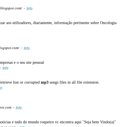
.blogspot.com/ -
Info
zar aos utilizadores, diariamente, informação pertinente sobre Oncologia
logspot.com/ -
Info
presas e o seu site pessoal
 -
Info
retrieve lost or corrupted
mp3
songs files in all file extension.
fo
pot.com -
Info
noticias e tudo do mundo roqueiro vc encontra aqui "Seja bem Vindo(a)"