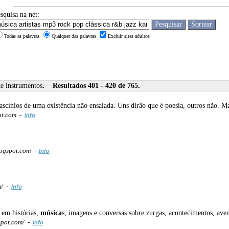
squisa na net:
Todas as palavras
Qualquer das palavras
Excluir sites adultos
ke instrumentos
. Resultados 401 - 420 de 765.
fascínios de uma existência não ensaiada. Uns dirão que é poesia, outros não. M
ot.com -
Info
ogspot.com -
Info
m/ -
Info
) em histórias,
música
s, imagens e conversas sobre zurgas, acontecimentos, aven
spot.com/ -
Info