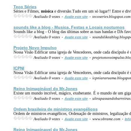
Teco Séries
Séries e Filmes,
música
e diversão.Tudo em um só lugar!! Entre e divi
Avaliado 0 vezes -
- tecoseries.blogspot.co
Avalie este site
sounds like a blog - Musica, Festas e Locais nocturnos
Sounds like a blog - O blog das últimas sobre as tuas bandas e DJs fav
Avaliado 0 vezes -
- soundslikeablog.blogsp
Avalie este site
Projeto Novo Impulso
Nossa Visão Edificar uma igreja de Vencedores, onde cada discípulo é 
Avaliado 0 vezes -
- projetonovoimpulso.blo
Avalie este site
ICPNI
Nossa Visão Edificar uma igreja de Vencedores, onde cada discípulo é 
Avaliado 0 vezes -
- icpniararuama.blogspo
Avalie este site
Reino Inimaginável do Mr.Jones
Existe um mundo incrível, mágico, exuberante. É o mundo de um gigan
Avaliado 0 vezes -
- ultrapassandobarreiras
Avalie este site
Ordem brasileira de ministros evangélicos
Ordem de ministros evangélicos, Ordenação de ministros, legalização de i
Avaliado 0 vezes -
- www.obrame.com -
Avalie este site
Info
Reino Inimaginavel do Mr.Jones