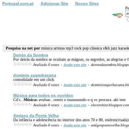
Portugal.com.pt
Adicionar Site
Novos Sites
Pe
Pesquisa na net por
música artistas mp3 rock pop clássica r&b jazz karao
Detrás da Sombra
Por detrás da sombra se ocultam as mágoas, os segredos, as alegrias e 
Avaliado 0 vezes -
- detrasdasombra.blogsp
Avalie este site
dominio superbacana
comodidade em um click
Avaliado 0 vezes -
- dominiosuperbacana.bl
Avalie este site
Música
para todos os ouvidos
Cd's...
Música
s avulsas...remix e tuuuuuuudo o q vc procura..aki tem
Avaliado 0 vezes -
- electrohitz.blogspot.co
Avalie este site
Amigos da Ponte Velha
Da infância e adolescência no interior dos anos 70 e 80, estéreo(risada
Avaliado 0 vezes -
- amigospontevelha.blog
Avalie este site