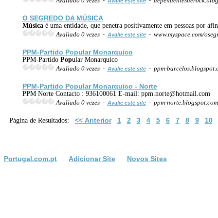
Avaliado 0 vezes -
- dependentesderock.blo
Avalie este site
O SEGREDO DA
MÚSICA
Música
é uma entidade, que penetra positivamente em pessoas por afini
Avaliado 0 vezes -
- www.myspace.com/oseg
Avalie este site
PPM-Partido
Pop
ular Monarquico
PPM-Partido
Pop
ular Monarquico
Avaliado 0 vezes -
- ppm-barcelos.blogspot
Avalie este site
PPM-Partido
Pop
ular Monarquico - Norte
PPM Norte Contacto : 936100061 E-mail: ppm.norte@hotmail.com
Avaliado 0 vezes -
- ppm-norte.blogspot.co
Avalie este site
<< Anterior
1
2
3
4
5
6
7
8
9
10
Página de Resultados:
Portugal.com.pt
Adicionar Site
Novos Sites