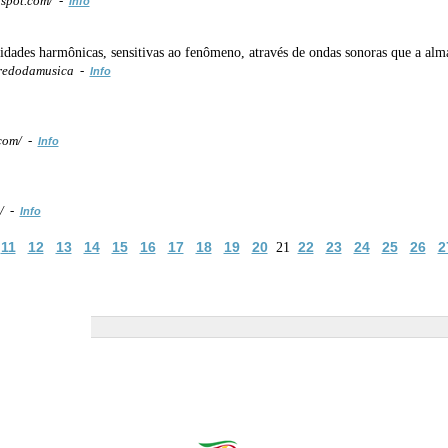
gspot.com/ -
Info
dades harmônicas, sensitivas ao fenômeno, através de ondas sonoras que a alma 
redodamusica -
Info
.com/ -
Info
m/ -
Info
11
12
13
14
15
16
17
18
19
20
22
23
24
25
26
2
21