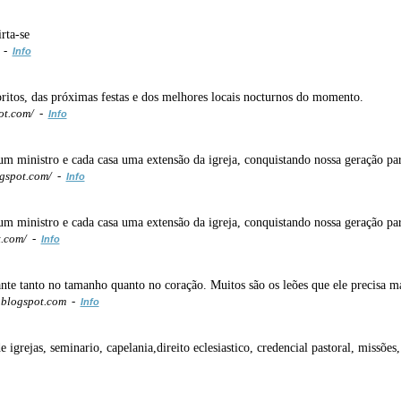
rta-se
m -
Info
oritos, das próximas festas e dos melhores locais nocturnos do momento.
ot.com/ -
Info
um ministro e cada casa uma extensão da igreja, conquistando nossa geração pa
gspot.com/ -
Info
um ministro e cada casa uma extensão da igreja, conquistando nossa geração pa
t.com/ -
Info
te tanto no tamanho quanto no coração. Muitos são os leões que ele precisa m
.blogspot.com -
Info
grejas, seminario, capelania,direito eclesiastico, credencial pastoral, missões,