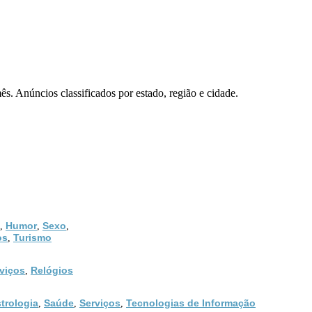
ncios classificados por estado, região e cidade.
Humor
Sexo
,
,
,
os
Turismo
,
viços
Relógios
,
trologia
Saúde
Serviços
Tecnologias de Informação
,
,
,