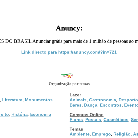
Anuncy:
L Anunciar grátis para mais de 1 milhão de pessoas ao mês. Anú
Link directo para https://anuncy.com/?in=721
Organização por temas
Lazer
Literatura
Monumentos
Animais
Gastronomia
Desporto
,
,
,
,
Bares
Dança
Encontros
Event
,
,
,
reito
História
Economia
,
,
Compras Online
Flores
Postais
Cosméticos
Ser
,
,
,
Temas
Ambiente
Emprego
Religião
As
,
,
,