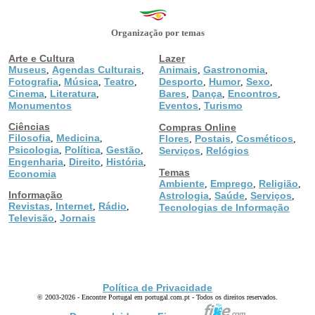
Organização por temas
Arte e Cultura
Lazer
Museus
Agendas Culturais
Animais
Gastronomia
,
,
,
,
Fotografia
Música
Teatro
Desporto
Humor
Sexo
,
,
,
,
,
,
Cinema
Literatura
Bares
Dança
Encontros
,
,
,
,
,
Monumentos
Eventos
Turismo
,
Ciências
Compras Online
Filosofia
Medicina
,
,
Flores
Postais
Cosméticos
,
,
,
Psicologia
Política
Gestão
,
,
,
Serviços
Relógios
,
Engenharia
Direito
História
,
,
,
Temas
Economia
Ambiente
Emprego
Religião
,
,
,
Informação
Astrologia
Saúde
Serviços
,
,
,
Revistas
Internet
Rádio
,
,
,
Tecnologias de Informação
Televisão
Jornais
,
Política de Privacidade
© 2003-2026 - Encontre Portugal em portugal.com.pt - Todos os direitos reservados.